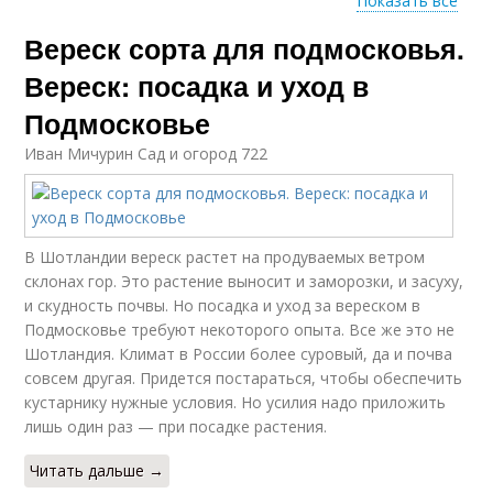
Показать все
Вереск сорта для подмосковья.
Вереск в открытый
Грунт в подмосковье
грунт
Вереск: посадка и уход в
Подмосковье
Вереск в
Иван Мичурин Сад и огород 722
Уход за вереском
ленинградской
области
В Шотландии вереск растет на продуваемых ветром
Вереск в домашних
склонах гор. Это растение выносит и заморозки, и засуху,
Вереск из семян
условиях
и скудность почвы. Но посадка и уход за вереском в
Подмосковье требуют некоторого опыта. Все же это не
Шотландия. Климат в России более суровый, да и почва
совсем другая. Придется постараться, чтобы обеспечить
Зимовка в
кустарнику нужные условия. Но усилия надо приложить
Вереск в саду
подмосковье
лишь один раз — при посадке растения.
Читать дальше →