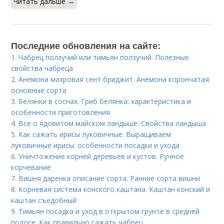
Читать дальше →
Последние обновления на сайте:
1.
Чабрец ползучий или тимьян ползучий. Полезные
свойства чабреца
2.
Анемона махровая сент бриджит. Анемона корончатая:
основные сорта
3.
Белянки в соснах. Гриб белянка: характеристика и
особенности приготовления
4.
Все о ядовитом майском ландыше. Свойства ландыша
5.
Как сажать ирисы луковичные. Выращиваем
луковичные ирисы: особенности посадки и ухода
6.
Уничтожение корней деревьев и кустов. Ручное
корчевание
7.
Вишня даренка описание сорта. Ранние сорта вишни
8.
Корневая система конского каштана. Каштан конский и
каштан съедобный
9.
Тимьян посадка и уход в открытом грунте в средней
полосе. Как правильно сажать чабрец