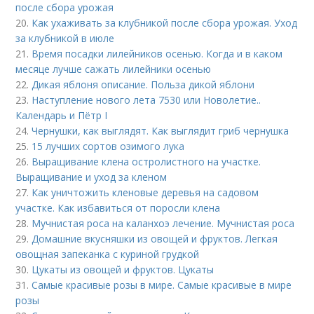
после сбора урожая
20.
Как ухаживать за клубникой после сбора урожая. Уход
за клубникой в июле
21.
Время посадки лилейников осенью. Когда и в каком
месяце лучше сажать лилейники осенью
22.
Дикая яблоня описание. Польза дикой яблони
23.
Наступление нового лета 7530 или Новолетие..
Календарь и Пётр I
24.
Чернушки, как выглядят. Как выглядит гриб чернушка
25.
15 лучших сортов озимого лука
26.
Выращивание клена остролистного на участке.
Выращивание и уход за кленом
27.
Как уничтожить кленовые деревья на садовом
участке. Как избавиться от поросли клена
28.
Мучнистая роса на каланхоэ лечение. Мучнистая роса
29.
Домашние вкусняшки из овощей и фруктов. Легкая
овощная запеканка с куриной грудкой
30.
Цукаты из овощей и фруктов. Цукаты
31.
Самые красивые розы в мире. Самые красивые в мире
розы