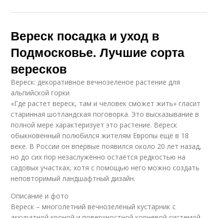
Вереск на участке
Вереск на зиму
Вереск посадка и уход в
Подмосковье. Лучшие сорта
Верески в
вересков
Грунт для вереска
подмосковье
Вереск: декоративное вечнозеленое растение для
альпийской горки
«Где растет вереск, там и человек сможет жить» гласит
старинная шотландская поговорка. Это высказывание в
Пропуска в
полной мере характеризует это растение. Вереск
подмосковье
обыкновенный полюбился жителям Европы ещё в 18
веке. В России он впервые появился около 20 лет назад,
но до сих пор незаслуженно остаётся редкостью на
садовых участках, хотя с помощью него можно создать
неповторимый ландшафтный дизайн.
Описание и фото
Вереск – многолетний вечнозелёный кустарник с
аккуратной кроной и поверхностной корневой системой.