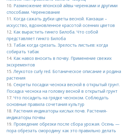
10.
Размножение японской айвы черенками и другими
способами. Черенкование
11.
Когда сажать дубки цветы весной. Канзаши –
искусство, вдохновленное красотой осенних цветов
12.
Как вырастить гинкго Билоба. Что собой
представляет гинкго Билоба
13.
Табак когда срезать. Зрелость листьев: когда
собирать табак
14.
Как навоз вносить в почву. Применение свежих
экскрементов
15.
Леукотоэ curly red. Ботаническое описание и родина
растения
16.
Секреты посадки чеснока весной в открытый грунт.
Посадка чеснока на головку весной в открытый грунт
17.
Что посадить на грядке чесноком. Соблюдать
основные правила сочетания культур
18.
Растения индикаторы кислых почв. Растения-
индикаторы почвы
19.
Проведение обрезки после сбора урожая. Осень —
пора обрезать смородину: как это правильно делать