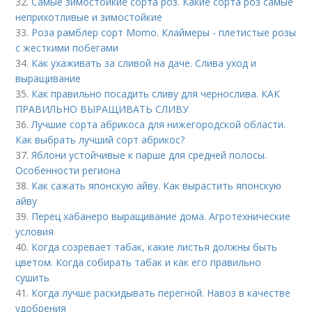
32.
Самые зимостойкие сорта роз. Какие сорта роз самые
неприхотливые и зимостойкие
33.
Роза рамблер сорт Momo. Клаймеры - плетистые розы
с жесткими побегами
34.
Как ухаживать за сливой на даче. Слива уход и
выращивание
35.
Как правильно посадить сливу для чернослива. КАК
ПРАВИЛЬНО ВЫРАЩИВАТЬ СЛИВУ
36.
Лучшие сорта абрикоса для нижегородской области.
Как выбрать лучший сорт абрикос?
37.
Яблони устойчивые к парше для средней полосы.
Особенности региона
38.
Как сажать японскую айву. Как вырастить японскую
айву
39.
Перец хабанеро выращивание дома. Агротехнические
условия
40.
Когда созревает табак, какие листья должны быть
цветом. Когда собирать табак и как его правильно
сушить
41.
Когда лучше раскидывать перегной. Навоз в качестве
удобрения