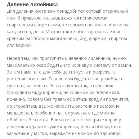
Деление лилейника
Для деления куста вам понадобится острый стерильный
нож. Я привыкла пользоваться гигиеническими
спиртовыми салфетками, которыми протираю нож после
каждого надреза. Можно также обеззаразить лезвие
крепким раствором марганцовки, йод-фармом, спиртом
или водкой.
Перед тем, как приступить к делению лилейника, нужно
максимально освободить его корневую систему от земли.
Затем наметьте для себя центр куста и разрежьте
растение пополам. Теперь вам будет легче разобрать
куст на фрагменты. Резать нужно так, чтобы нож
проходил между корнями, не слишком их повреждая.
Конечно, совсем без травм обойтись вряд ли получится,
но старайтесь всё же наносить растению как можно
меньше ран, особенно на тех участках, где можно
обойтись без ножа. Внимательно осмотрите корни у
делёнок и удалите сухие корешки, а если обнаружите
загнившие участки, вырежьте их ножом до здоровой