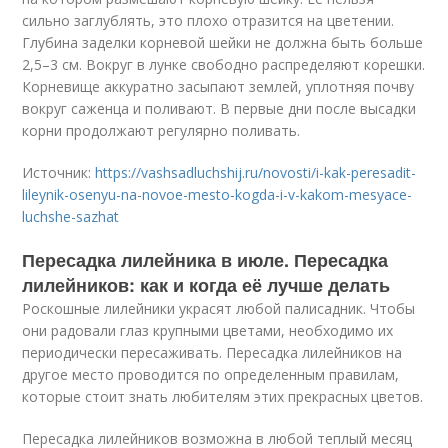
сильно заглублять, это плохо отразится на цветении.
Глубина заделки корневой шейки не должна быть больше
2,5–3 см. Вокруг в лунке свободно распределяют корешки.
Корневище аккуратно засыпают землей, уплотняя почву
вокруг саженца и поливают. В первые дни после высадки
корни продолжают регулярно поливать.
Источник:
https://vashsadluchshij.ru/novosti/i-kak-peresadit-
lileynik-osenyu-na-novoe-mesto-kogda-i-v-kakom-mesyace-
luchshe-sazhat
Пересадка лилейника в июле. Пересадка
лилейников: как и когда её лучше делать
Роскошные лилейники украсят любой палисадник. Чтобы
они радовали глаз крупными цветами, необходимо их
периодически пересаживать. Пересадка лилейников на
другое место проводится по определенным правилам,
которые стоит знать любителям этих прекрасных цветов.
Пересадка лилейников возможна в любой теплый месяц