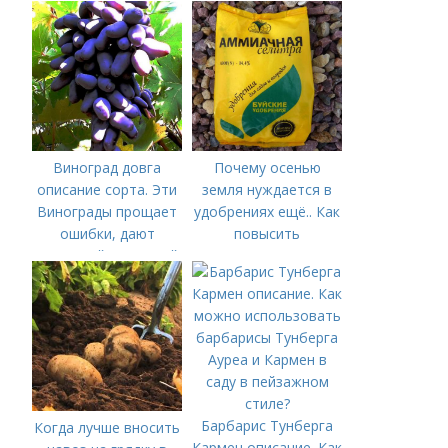
Виноград довга
Почему осенью
описание сорта. Эти
земля нуждается в
Винограды прощает
удобрениях ещё.. Как
ошибки, дают
повысить
Отличный и Вкусный
плодородие почвы
урожай даже у
осенью
начинающих
садоводов.
Рассказываю, почему
именно эти сорта
Барбарис Тунберга
Когда лучше вносить
Кармен описание. Как