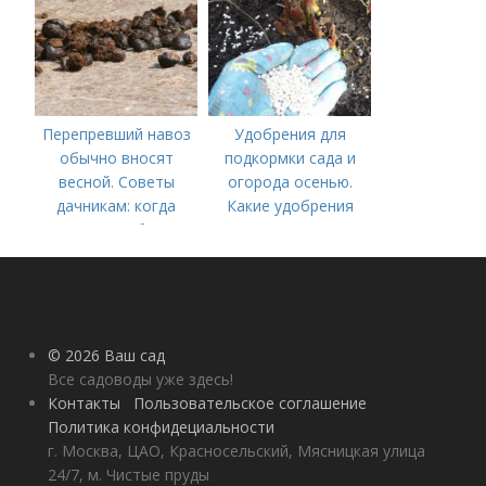
Перепревший навоз
Удобрения для
обычно вносят
подкормки сада и
весной. Советы
огорода осенью.
дачникам: когда
Какие удобрения
вносить удобрение
вносить осенью и как
— весной или осенью
правильно это
(СОВЕТЫ ОПЫТНЫХ)
делать?
© 2026 Ваш сад
Все садоводы уже здесь!
Контакты
Пользовательское соглашение
Политика конфидециальности
г. Москва, ЦАО, Красносельский, Мясницкая улица
24/7, м. Чистые пруды