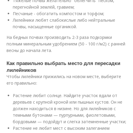
Тяжёлые почвы желательно "облегчить" песком,
перегнойной землёй, гравием;
Песчаные - обогатить компостом и торфом;
Лилейники любят слабокислые либо нейтральные
почвы, насыщенные органикой.
На бедных почвах производить 2-3 раза подкормки
полным минеральным удобрением (50 - 100 г/м2) с ранней
весны до начала лета.
Как правильно выбрать место для пересадки
лилейников
Чтобы лилейники прижились на новом месте, выберите
его правильно:
Растение любит солнце. Найдите участок вдали от
деревьев с крупной кроной или пышных кустов. Он не
должен находиться в низине. Но для лилейников с
темными бутонами — пурпурными, фиолетовыми,
бордовыми — подойдут и слегка затемненные участки;
Растение не любит мест с высоким залеганием