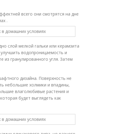
фектней всего они смотрятся на дне
ах .
дно слой мелкой гальки или керамзита
т улучшить водопроницаемость и
е из гранулированного угля. Затем
шафтного дизайна. Поверхность не
ь небольшие холмики и впадины,
большие влаголюбивые растения и
 которая будет выглядеть как
камни одинакового типа, но разного