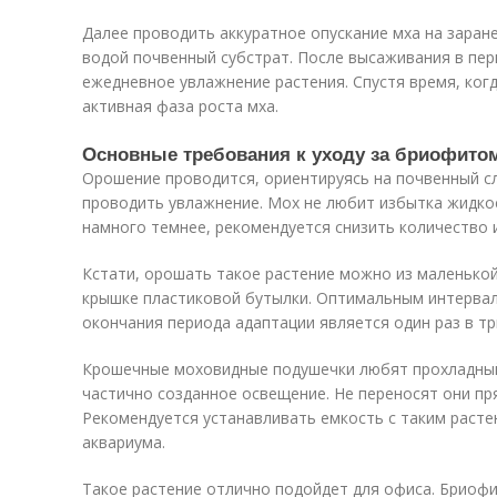
Далее проводить аккуратное опускание мха на зара
водой почвенный субстрат. После высаживания в пер
ежедневное увлажнение растения. Спустя время, ког
активная фаза роста мха.
Основные требования к уходу за бриофито
Орошение проводится, ориентируясь на почвенный сл
проводить увлажнение. Мох не любит избытка жидкос
намного темнее, рекомендуется снизить количество 
Кстати, орошать такое растение можно из маленькой
крышке пластиковой бутылки. Оптимальным интерва
окончания периода адаптации является один раз в тр
Крошечные моховидные подушечки любят прохладный
частично созданное освещение. Не переносят они пр
Рекомендуется устанавливать емкость с таким расте
аквариума.
Такое растение отлично подойдет для офиса. Бриофит