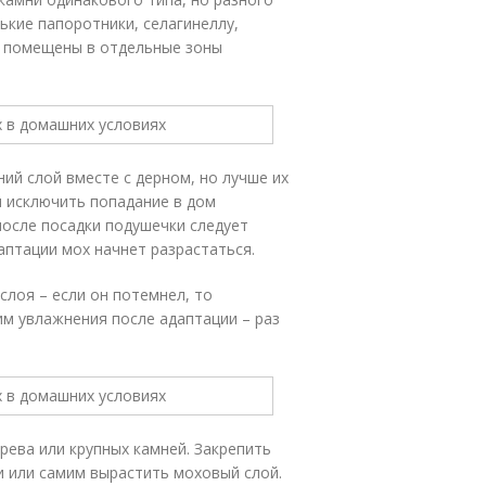
ькие папоротники, селагинеллу,
ть помещены в отдельные зоны
ий слой вместе с дерном, но лучше их
ы исключить попадание в дом
после посадки подушечки следует
птации мох начнет разрастаться.
слоя – если он потемнел, то
м увлажнения после адаптации – раз
рева или крупных камней. Закрепить
и или самим вырастить моховый слой.