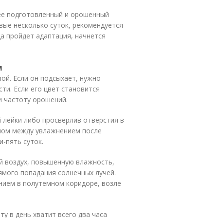
нее подготовленный и орошенный
вые несколько суток, рекомендуется
да пройдет адаптация, начнется
м
ой. Если он подсыхает, нужно
ти. Если его цвет становится
и частоту орошений.
 лейки либо просверлив отверстия в
лом между увлажнением после
и-пять суток.
 воздух, повышенную влажность,
ямого попадания солнечных лучей.
нием в полутемном коридоре, возле
у в день хватит всего два часа