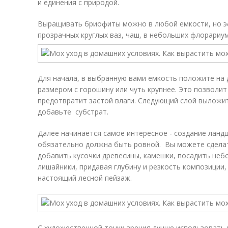
и единения с природой.
Выращивать бриофиты можно в любой емкости, но эф
прозрачных круглых ваз, чаш, в небольших флорариум
Для начала, в выбранную вами емкость положите на 
размером с горошину или чуть крупнее. Это позволи
предотвратит застой влаги. Следующий слой выложит
добавьте субстрат.
Далее начинается самое интересное - создание ланд
обязательно должна быть ровной. Вы можете сделат
добавить кусочки древесины, камешки, посадить не
лишайники, придавая глубину и резкость композиции,
настоящий лесной пейзаж.
С художественной точки зрения лучше использовать 