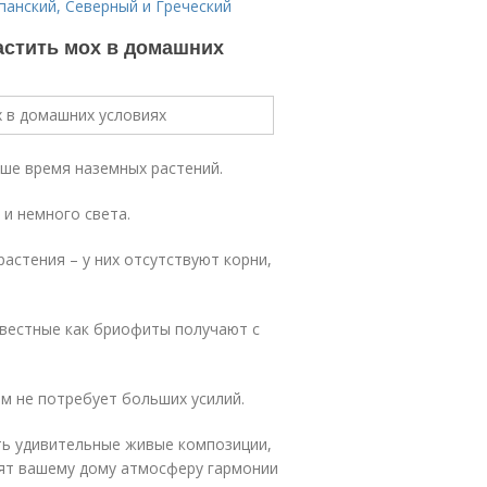
анский, Северный и Греческий
астить мох в домашних
ше время наземных растений.
и немного света.
стения – у них отсутствуют корни,
вестные как бриофиты получают с
им не потребует больших усилий.
ть удивительные живые композиции,
ят вашему дому атмосферу гармонии