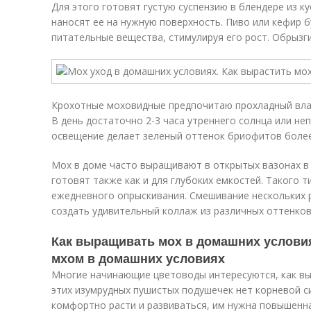
Для этого готовят густую суспензию в блендере из ку
наносят ее на нужную поверхность. Пиво или кефир 
питательные вещества, стимулируя его рост. Обрызги
Крохотные моховидные предпочитаю прохладный вла
В день достаточно 2-3 часа утреннего солнца или не
освещение делает зеленый оттенок бриофитов боле
Мох в доме часто выращивают в открытых вазонах в
готовят также как и для глубоких емкостей. Такого 
ежедневного опрыскивания. Смешивание нескольких
создать удивительный коллаж из различных оттенков
Как выращивать мох в домашних условия
мхом в домашних условиях
Многие начинающие цветоводы интересуются, как вы
этих изумрудных пушистых подушечек нет корневой с
комфортно расти и развиваться, им нужна повышенн