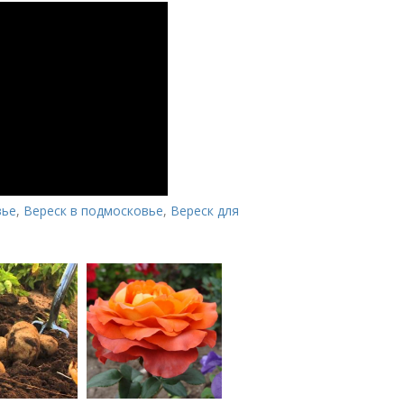
вье
,
Вереск в подмосковье
,
Вереск для