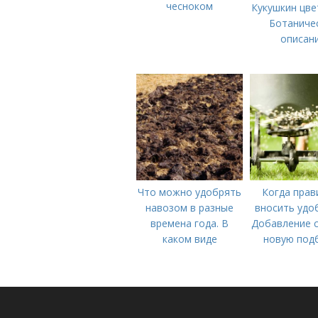
чесноком
Кукушкин цве
Ботаниче
описан
Что можно удобрять
Когда прав
навозом в разные
вносить удо
времена года. В
Добавление с
каком виде
новую под
применяется?