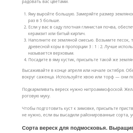
радовать вас цветами.
Яму выройте большую. Замеряйте размер земляно
раз в 5 больше.
Если у вас в саду плотная глинистая почва, обес
керамзит или битый кирпич.
Наполните ее земляной смесью. Возьмите песок, т
древесной коры в пропорции 3 : 1 : 2. Лучше исп
называется верховым.
Посадите в яму кустик, присыпьте такой же земля
Высаживайте в конце апреля или начале октября. О
вокруг саженца. Используйте хвою или торф — они п
Подкармливать вереск нужно нитроаммофоской. Жела
роговую муку.
Чтобы подготовить куст к зимовке, присыпьте приств
не нужно, если вы высадили районированные сорта, 
Сорта вереск для подмосковья. Выращив