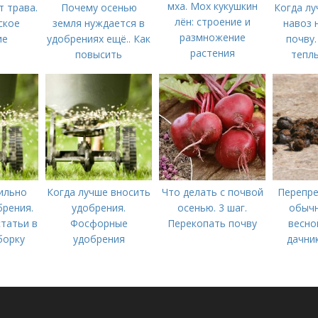
мха. Мох кукушкин
т трава.
Почему осенью
Когда лу
лён: строение и
ское
земля нуждается в
навоз 
размножение
ие
удобрениях ещё.. Как
почву.
растения
повысить
теплы
плодородие почвы
осенью
ильно
Когда лучше вносить
Что делать с почвой
Перепре
брения.
удобрения.
осенью. 3 шаг.
обычн
татьи в
Фосфорные
Перекопать почву
весно
борку
удобрения
дачник
вносить
— весной
(СОВЕТ