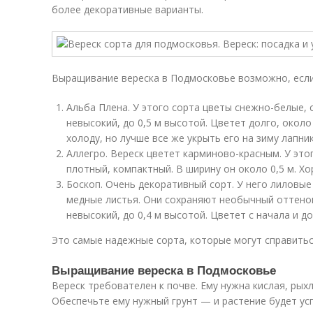
более декоративные варианты.
Выращивание вереска в Подмосковье возможно, есл
Альба Плена. У этого сорта цветы снежно-белые, 
невысокий, до 0,5 м высотой. Цветет долго, около
холоду, но лучше все же укрыть его на зиму лапни
Аллегро. Вереск цветет карминово-красным. У этог
плотный, компактный. В ширину он около 0,5 м. Х
Боскоп. Очень декоративный сорт. У него лиловые
медные листья. Они сохраняют необычный оттенок
невысокий, до 0,4 м высотой. Цветет с начала и до
Это самые надежные сорта, которые могут справитьс
Выращивание вереска в Подмосковье
Вереск требователен к почве. Ему нужна кислая, рых
Обеспечьте ему нужный грунт — и растение будет ус