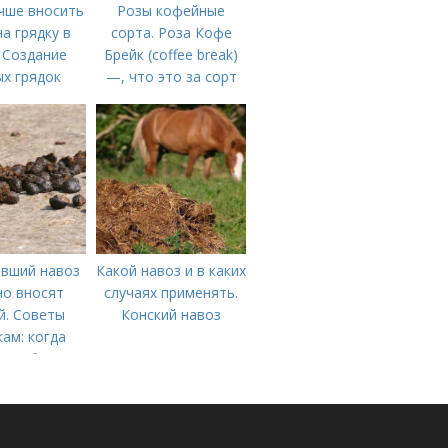
чше вносить
Розы кофейные
на грядку в
сорта. Роза Кофе
 Создание
Брейк (coffee break)
х грядок
—, что это за сорт
вший навоз
Какой навоз и в каких
о вносят
случаях применять.
й. Советы
Конский навоз
ам: когда
 удобрение
 или осенью
Ы ОПЫТНЫХ)