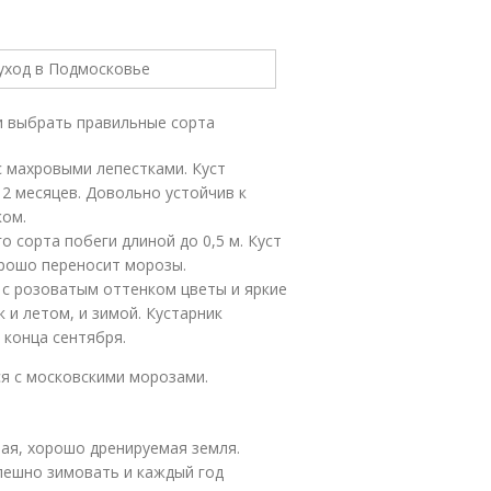
и выбрать правильные сорта
с махровыми лепестками. Куст
 2 месяцев. Довольно устойчив к
ком.
о сорта побеги длиной до 0,5 м. Куст
орошо переносит морозы.
 с розоватым оттенком цветы и яркие
 и летом, и зимой. Кустарник
 конца сентября.
я с московскими морозами.
лая, хорошо дренируемая земля.
пешно зимовать и каждый год