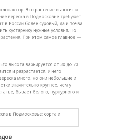
клонах гор. Это растение выносит и
ание вереска в Подмосковье требуюет
т в России более суровый, да и почва
ить кустарнику нужные условия. Но
 растения. При этом самое главное —
го высота варьируется от 30 до 70
ится и разрастается. У него
 вереска много, но они небольшие и
етки значительно крупнее, чем у
статье, бывает белого, пурпурного и
одов