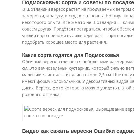
Подмосковье: сорта и советы по посадке
В Шотландии вереск растёт на продуваемых ветром с
заморозки, и засуху, и скудность почвы. Но выращив
некоторого опыта. Всё же это не Шотландия — клима
совсем другая. Придётся постараться, чтобы обеспеч
усилия надо приложить лишь один раз — при посадке
подобрать хорошее место для растения.
Какие сорта годятся для Подмосковья
Обычный вереск отличается небольшими размерами. Е
см. Это вечнозелёный кустарник, который сильно ветв
маленькие листья — их длина около 2,5 см. Цветов у
имеют форму колокольчика. У декоративных видов цв
диких. Вереск, фото которого можно увидеть в этой 
розового оттенка.
Видео как сажать верески Ошибки садов