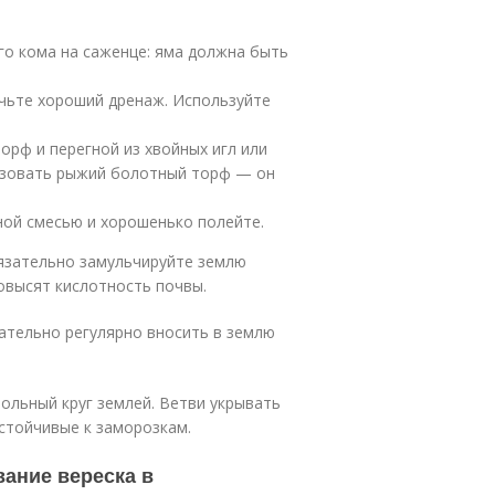
го кома на саженце: яма должна быть
печьте хороший дренаж. Используйте
орф и перегной из хвойных игл или
ользовать рыжий болотный торф — он
ной смесью и хорошенько полейте.
бязательно замульчируйте землю
овысят кислотность почвы.
тельно регулярно вносить в землю
ольный круг землей. Ветви укрывать
устойчивые к заморозкам.
ание вереска в