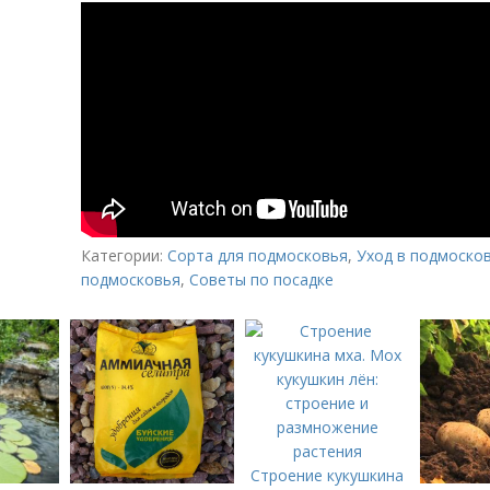
Категории:
Сорта для подмосковья
,
Уход в подмоско
подмосковья
,
Советы по посадке
Строение кукушкина