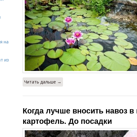
я
я на
т из
Читать дальше →
Когда лучше вносить навоз в
картофель. До посадки