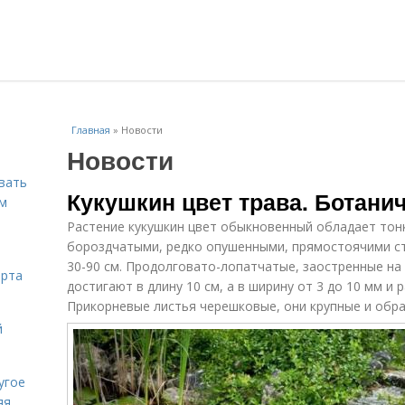
Главная
»
Новости
Новости
вать
Кукушкин цвет трава. Ботани
ем
Растение кукушкин цвет обыкновенный обладает тон
бороздчатыми, редко опушенными, прямостоячими с
30-90 см. Продолговато-лопатчатые, заостренные на
орта
достигают в длину 10 см, а в ширину от 3 до 10 мм и
Прикорневые листья черешковые, они крупные и обра
й
угое
яя