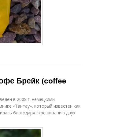
офе Брейк (coffee
еден в 2008 г. немецкими
мнике «Тантау», который известен как
чилась благодаря скрещиванию двух