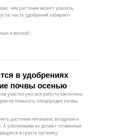
вах, чем растение может усвоить,
куста: часть удобрений забирают
нью и весной :
тся в удобрениях
дие почвы осенью
том участке уже вся работа закончена.
дников повысить плодородие почвы.
ить растения питанием, воздухом и
е. А усвояемыми их делают почвенные
ящуюся в грунте органику.