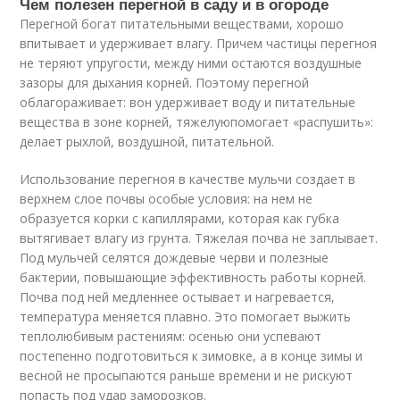
Чем полезен перегной в саду и в огороде
Перегной богат питательными веществами, хорошо
впитывает и удерживает влагу. Причем частицы перегноя
не теряют упругости, между ними остаются воздушные
зазоры для дыхания корней. Поэтому перегной
облагораживает: вон удерживает воду и питательные
вещества в зоне корней, тяжелуюпомогает «распушить»:
делает рыхлой, воздушной, питательной.
Использование перегноя в качестве мульчи создает в
верхнем слое почвы особые условия: на нем не
образуется корки с капиллярами, которая как губка
вытягивает влагу из грунта. Тяжелая почва не заплывает.
Под мульчей селятся дождевые черви и полезные
бактерии, повышающие эффективность работы корней.
Почва под ней медленнее остывает и нагревается,
температура меняется плавно. Это помогает выжить
теплолюбивым растениям: осенью они успевают
постепенно подготовиться к зимовке, а в конце зимы и
весной не просыпаются раньше времени и не рискуют
попасть под удар заморозков.