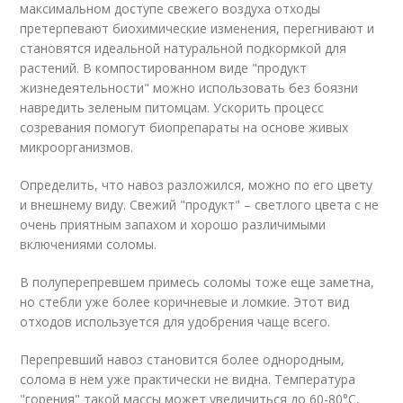
максимальном доступе свежего воздуха отходы
претерпевают биохимические изменения, перегнивают и
становятся идеальной натуральной подкормкой для
растений. В компостированном виде "продукт
жизнедеятельности" можно использовать без боязни
навредить зеленым питомцам. Ускорить процесс
созревания помогут биопрепараты на основе живых
микроорганизмов.
Определить, что навоз разложился, можно по его цвету
и внешнему виду. Свежий "продукт" – светлого цвета с не
очень приятным запахом и хорошо различимыми
включениями соломы.
В полуперепревшем примесь соломы тоже еще заметна,
но стебли уже более коричневые и ломкие. Этот вид
отходов используется для удобрения чаще всего.
Перепревший навоз становится более однородным,
солома в нем уже практически не видна. Температура
"горения" такой массы может увеличиться до 60-80°С,