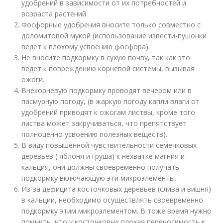
удобрений в зависимости от их потребностей и
возраста растений.
Фосфорные удобрения вносите только совместно с
доломитовой мукой (использование извести-пушонки
ведет к плохому усвоению фосфора).
Не вносите подкормку в сухую почву, так как это
ведет к повреждению корневой системы, вызывая
ожоги.
Внекорневую подкормку проводят вечером или в
пасмурную погоду, (в жаркую погоду капли влаги от
удобрений приводят к ожогам листвы, кроме того
листва может закручиваться, что препятствует
полноценно усвоению полезных веществ).
В виду повышенной чувствительности семечковых
деревьев ( яблоня и груша) к нехватке магния и
кальция, они должны своевременно получать
подкормку включающую эти микроэлементы.
Из-за дефицита косточковых деревьев (слива и вишня)
в кальции, необходимо осуществлять своевременно
подкормку этим микроэлементом. В тоже время нужно
помнить, что у косточковых плохая переносимость к