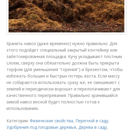
Хранить навоз (даже временно) нужно правильно. Для
этого подойдет специальный закрытый контейнер или
забетонированная площадка. Кучу укладывают плотным
слоем, сверху она обязательно должна быть прикрыта
торфом (для уменьшения "горения") и брезентом, чтобы
избежать больших и быстрых потерь азота. Если массу
не собираются использовать сразу же, ее смешивают с
землей и периодически ворошат и перелопачивают для
качественного перепревания. Правильно хранившийся
зимой навоз весной будет полностью готов к
использованию.
Категории:
Физические свойства
,
Перегной в саду
,
Удобрения под плодовые деревья
,
Дерева в саду
,