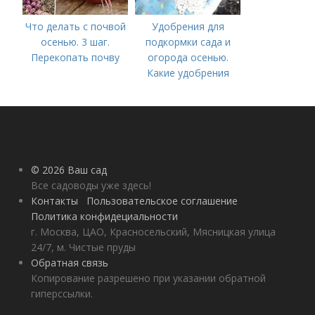
Что делать с почвой
Удобрения для
осенью. 3 шаг.
подкормки сада и
Перекопать почву
огорода осенью.
Какие удобрения
вносить осенью и как
правильно это
делать?
© 2026 Ваш сад
Все садоводы уже здесь!
Контакты
Пользовательское соглашение
Политика конфидециальности
г. Москва, ЦАО, Красносельский, Мясницкая улица
24/7, м. Чистые пруды
Обратная связь
Копирование разрешено при указании обратной
гиперссылки.