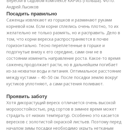
Верески в садовом комплексе KAPIAS (Польша). Фото:
Андрей Лысиков
Посадить правильно
Саженцы извлекают из горшков и разминают руками
корневой ком. Если корни сплелись очень плотно, то их
желательно не только размять, но и расправить. Дело в
том, что корни вереска распространяются в почве
горизонтально. Тесно переплетенные в горшке и
подогнутые внизу к его середине, сами они не в
состоянии изменить направление роста. Какое-то время
саженец продолжает расти, но в дальнейшем погибает
из-за нехватки воды и питания. Оптимальное расстояние
между кустами – 40–50 см. После посадки землю вокруг
кустиков уплотняют, а сами растения поливают.
Проявить заботу
Хотя дикорастущий вереск отличается очень высокой
морозостойкостью, ряд сортов в зимнее время может
страдать от низких температур. Особенно это касается
вересков с золотистой окраской листьев. Поэтому перед
началом зимы посадки необходимо укрыть нетканым