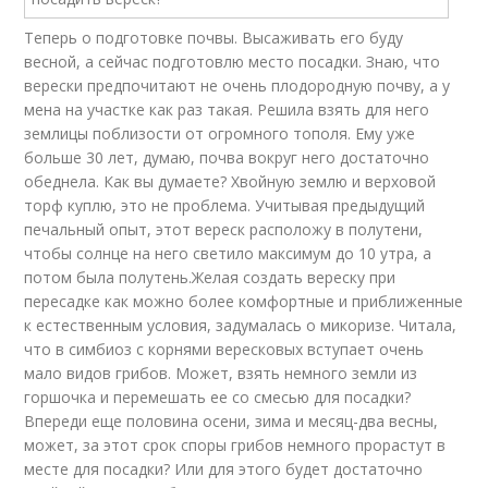
Теперь о подготовке почвы. Высаживать его буду
весной, а сейчас подготовлю место посадки. Знаю, что
верески предпочитают не очень плодородную почву, а у
мена на участке как раз такая. Решила взять для него
землицы поблизости от огромного тополя. Ему уже
больше 30 лет, думаю, почва вокруг него достаточно
обеднела. Как вы думаете? Хвойную землю и верховой
торф куплю, это не проблема. Учитывая предыдущий
печальный опыт, этот вереск расположу в полутени,
чтобы солнце на него светило максимум до 10 утра, а
потом была полутень.Желая создать вереску при
пересадке как можно более комфортные и приближенные
к естественным условия, задумалась о микоризе. Читала,
что в симбиоз с корнями вересковых вступает очень
мало видов грибов. Может, взять немного земли из
горшочка и перемешать ее со смесью для посадки?
Впереди еще половина осени, зима и месяц-два весны,
может, за этот срок споры грибов немного прорастут в
месте для посадки? Или для этого будет достаточно