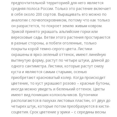
предпочтительной территорией для него является
средняя полоса России. Только это растение включает
в себя около 200 сортов. Выращивать его можно по
аналогии с почвопокровником, потому что как только
он разрастется, то покроет землю живым ковром.
Эрикой принято украшать альпийские горки или
вересковые сады. Ветви этого растения простираются
в разные стороны, а побеги оголенные, только
покрыты корой темно-серого цвета. Листики
окрашены в ярко-зеленый оттенок, имеют линейную
вытянутую форму, растут по четыре штуки, длиной до
одного сантиметра. Листики, которые растут снизу
куста и являются самым старыми, осенью
приобретают красноватый колер. Когда происходит
цветение, то куст украшают розово – красные бутоны,
иногда можно увидеть и беленький оттенок. Цветы
имеют вид поникших колокольчиков. Бутончики
располагаются в пазухах листовых пластин, от двух до
четырех штук, которые потом преобразуются в кисти-
соцветия. Срок цветение у эрики – с середины весны