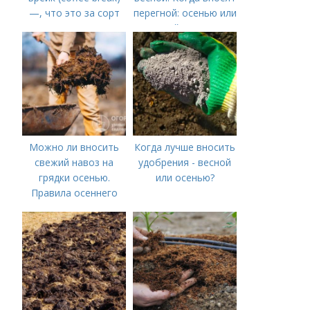
—, что это за сорт
перегной: осенью или
весной, правила
внесения удобрений
Можно ли вносить
Когда лучше вносить
свежий навоз на
удобрения - весной
грядки осенью.
или осенью?
Правила осеннего
внесения навоза