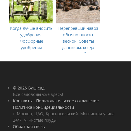
Когда лучше вносить
Перепревший навоз
удобрения.
обычно вносят
Фосфорные
весной. Советы
удобрения
дачникам: когда
вносить удобрение
— весной или осенью
(СОВЕТЫ ОПЫТНЫХ)
© 2026 Ваш сад
Все садоводы уже здесь!
Контакты
Пользовательское соглашение
Политика конфидециальности
г. Москва, ЦАО, Красносельский, Мясницкая улица
24/7, м. Чистые пруды
Обратная связь