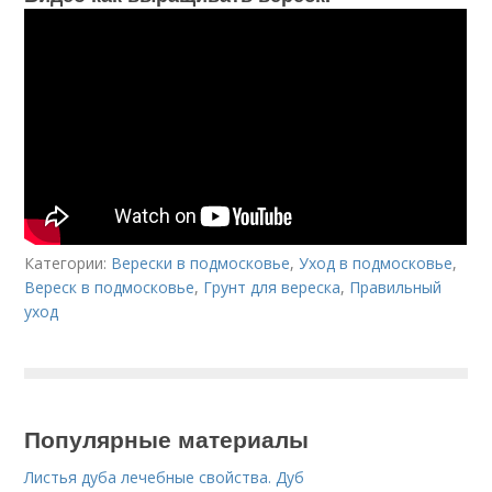
Категории:
Верески в подмосковье
,
Уход в подмосковье
,
Вереск в подмосковье
,
Грунт для вереска
,
Правильный
уход
Популярные материалы
Листья дуба лечебные свойства. Дуб