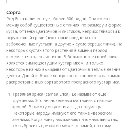
Сорта
Род Erica наличествует более 600 видов. Они имеют
между собой существенные отличия: по размеру и форме
куста, оттенку цветочков и листиков, неприхотливости к
окружающей среде (некоторые предпочитают
заболоченные пустыри, а другие – сухие верещатники). На
некоторых кустах этого растения в зимний период
изменяется колер листиков. В большинстве своей эрика
является зимнецветущим кустарником, и только
некоторые из них выкидывают цветочки в теплые летние
деньки. Давайте более конкретно остановимся на самых
распространенных сортах этого прекрасного кустарника.
Травяная эрика (carnea Еrica). Ее называют еще
«румяной». Это вечнозеленый кустарник с пышной
кроной. В высоту он достигает до полуметра.
Некоторые народы именуют его также «вереском
зимним». Когда эрику высаживают в южных широтах,
то выбросить цветки он может и зимой, поэтому