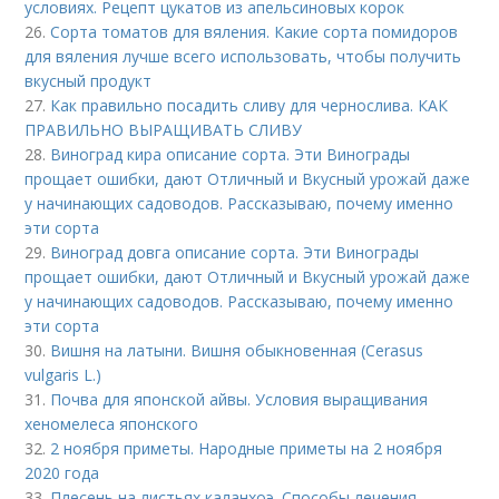
условиях. Рецепт цукатов из апельсиновых корок
26.
Сорта томатов для вяления. Какие сорта помидоров
для вяления лучше всего использовать, чтобы получить
вкусный продукт
27.
Как правильно посадить сливу для чернослива. КАК
ПРАВИЛЬНО ВЫРАЩИВАТЬ СЛИВУ
28.
Виноград кира описание сорта. Эти Винограды
прощает ошибки, дают Отличный и Вкусный урожай даже
у начинающих садоводов. Рассказываю, почему именно
эти сорта
29.
Виноград довга описание сорта. Эти Винограды
прощает ошибки, дают Отличный и Вкусный урожай даже
у начинающих садоводов. Рассказываю, почему именно
эти сорта
30.
Вишня на латыни. Вишня обыкновенная (Cerasus
vulgaris L.)
31.
Почва для японской айвы. Условия выращивания
хеномелеса японского
32.
2 ноября приметы. Народные приметы на 2 ноября
2020 года
33.
Плесень на листьях каланхоэ. Способы лечения