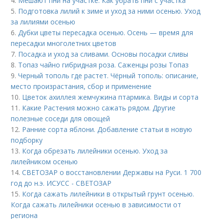
4.
Мешают пни на участке. Как убрать пни с участка
5.
Подготовка лилий к зиме и уход за ними осенью. Уход
за лилиями осенью
6.
Дубки цветы пересадка осенью. Осень — время для
пересадки многолетних цветов
7.
Посадка и уход за сливами. Основы посадки сливы
8.
Топаз чайно гибридная роза. Саженцы розы Топаз
9.
Черный тополь где растет. Чёрный тополь: описание,
место произрастания, сбор и применение
10.
Цветок ахиллея жемчужина птармика. Виды и сорта
11.
Какие Растения можно сажать рядом. Другие
полезные соседи для овощей
12.
Ранние сорта яблони. Добавление статьи в новую
подборку
13.
Когда обрезать лилейники осенью. Уход за
лилейником осенью
14.
СВЕТОЗАР о восстановлении Державы на Руси. 1 700
год до н.э. ИСУСС - СВЕТОЗАР
15.
Когда сажать лилейники в открытый грунт осенью.
Когда сажать лилейники осенью в зависимости от
региона