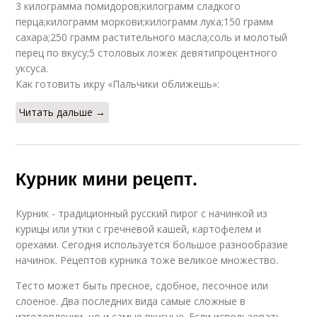
3 килограмма помидоров;килограмм сладкого
перца;килограмм моркови;килограмм лука;150 грамм
сахара;250 грамм растительного масла;соль и молотый
перец по вкусу;5 столовых ложек девятипроцентного
уксуса.
Как готовить икру «Пальчики оближешь»:
Читать дальше →
Курник мини рецепт.
Курник - традиционный русский пирог с начинкой из
курицы или утки с гречневой кашей, картофелем и
орехами. Сегодня используется большое разнообразие
начинок. Рецептов курника тоже великое множество.
Тесто может быть пресное, сдобное, песочное или
слоеное. Два последних вида самые сложные в
изготовлении, но и самые вкусные. Если использовать