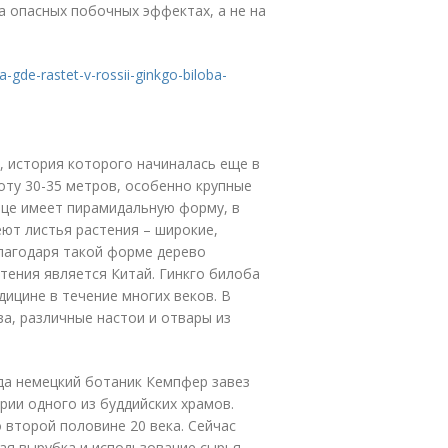
 опасных побочных эффектах, а не на
a-gde-rastet-v-rossii-ginkgo-biloba-
о, история которого начиналась еще в
оту 30-35 метров, особенно крупные
вце имеет пирамидальную форму, в
ют листья растения – широкие,
лагодаря такой форме дерево
тения является Китай. Гинкго билоба
ицине в течение многих веков. В
а, различные настои и отвары из
огда немецкий ботаник Кемпфер завез
рии одного из буддийских храмов.
 второй половине 20 века. Сейчас
ая вырубка и использование сырья