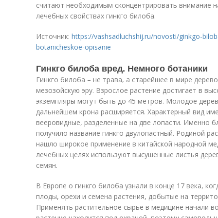
считают необходимым сконцентрировать внимание на
лечебных свойствах гинкго билоба.
Источник:
https://vashsadluchshij.ru/novosti/ginkgo-bilob
botanicheskoe-opisanie
Гинкго билоба вред. Немного ботаники
Гинкго билоба – не трава, а старейшее в мире дерев
мезозойскую эру. Взрослое растение достигает в выс
экземпляры могут быть до 45 метров. Молодое дере
дальнейшем крона расширяется. Характерный вид име
вееровидные, разделенные на две лопасти. Именно б
получило название гинкго двулопастный. Родиной рас
нашло широкое применение в китайской народной мед
лечебных целях используют высушенные листья дерев
семян.
В Европе о гинкго билоба узнали в конце 17 века, к
плоды, орехи и семена растения, добытые на террито
Применять растительное сырье в медицине начали во
растение находится под охраной, поэтому самовольн