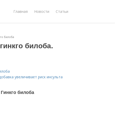
Главная
Новости
Статьи
кго билоба
гинкго билоба.
билоба
добавка увеличивает риск инсульта
 Гинкго билоба