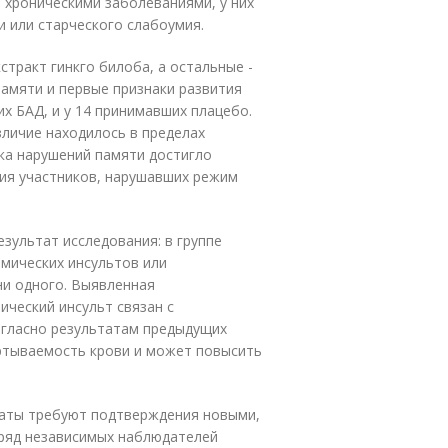
л хроническими заболеваниями, у них
 или старческого слабоумия.
стракт гинкго билоба, а остальные -
памяти и первые признаки развития
х БАД, и у 14 принимавших плацебо.
личие находилось в пределах
ка нарушений памяти достигло
ния участников, нарушавших режим
езультат исследования: в группе
мических инсультов или
ни одного. Выявленная
ческий инсульт связан с
согласно результатам предыдущих
ертываемость крови и может повысить
таты требуют подтверждения новыми,
ряд независимых наблюдателей