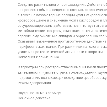
Средство растительного происхождения. Действие о
на процессы обмена веществ в клетках, реологическ
а также на вазомоторные реакции крупных кровеносн
кровообращение и снабжение мозга кислородом и гл
сосудорасширяющим действием, препятствует агрег
метаболические процессы, оказывает антигипоксичес
перекисному окислению липидов и образованию своб
Оказывает выраженное противоотечное действие на 
периферических тканях. При различных патологическ
усиление протеолитической активности сыворотки.
Показания к применению
В гериатрии при расстройствах внимания и/или памя
деятельности, чувстве страха, головокружении, шуме
недомогании, возникающих вследствие цереброваску
Режим дозирования
Внутрь по 40 мг 3 раза/сут.
Побочное действие