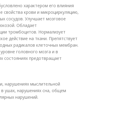
бусловлено характером его влияния
ие свойства крови и микроциркуляцию,
ых сосудов. Улучшает мозговое
юкозой. Обладает
ации тромбоцитов. Нормализует
кое действие на ткани. Препятствует
одных радикалов клеточных мембран.
уровне головного мозга и в
их состояниях предотвращает
ти, нарушениях мыслительной
 в ушах, нарушениях сна, общем
лярных нарушений.