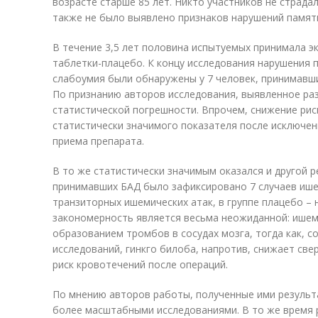
возрасте старше 85 лет. Никто участников не страда
также не было выявлено признаков нарушений памяти
В течение 3,5 лет половина испытуемых принимала эк
таблетки-плацебо. К концу исследования нарушения 
слабоумия были обнаружены у 7 человек, принимавши
По признанию авторов исследования, выявленное раз
статистической погрешности. Впрочем, снижение рис
статистически значимого показателя после исключе
приема препарата.
В то же статистически значимым оказался и другой р
принимавших БАД было зафиксировано 7 случаев ише
транзиторных ишемических атак, в группе плацебо – 
закономерность является весьма неожиданной: ишеми
образованием тромбов в сосудах мозга, тогда как, 
исследований, гинкго билоба, напротив, снижает св
риск кровотечений после операций.
По мнению авторов работы, полученные ими резуль
более масштабными исследованиями. В то же время 