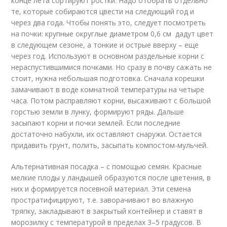
конце лета сортируют ростки. Надо отобрать отдельно
те, которые собираются цвести на следующий год и
через два года. Чтобы понять это, следует посмотреть
на почки: крупные округлые диаметром 0,6 см дадут цвет
в следующем сезоне, а тонкие и острые вверху – еще
через год. Используют в основном раздельные корни с
нераспустившимися почками. Но сразу в почву сажать не
стоит, нужна небольшая подготовка. Сначала корешки
замачивают в воде комнатной температуры на четыре
часа. Потом расправляют корни, высаживают с большой
горстью земли в лунку, формируют ряды. Дальше
засыпают корни и почки землей. Если последние
достаточно набухли, их оставляют снаружи. Остается
придавить грунт, полить, засыпать компостом-мульчей.
Альтернативная посадка – с помощью семян. Красные
мелкие плоды у ландышей образуются после цветения, в
них и формируется посевной материал. Эти семена
простратифицируют, т.е. заворачивают во влажную
тряпку, закладывают в закрытый контейнер и ставят в
морозилку с температурой в пределах 3–5 градусов. В