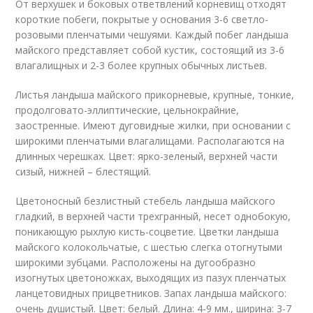
От верхушек и боковых ответвлений корневищ отходят
короткие побеги, покрытые у основания 3-6 светло-
розовыми пленчатыми чешуями. Каждый побег ландыша
майского представляет собой кустик, состоящий из 3-6
влагалищных и 2-3 более крупных обычных листьев.
Листья ландыша майского прикорневые, крупные, тонкие,
продолговато-эллиптические, цельнокрайние,
заостренные. Имеют дуговидные жилки, при основании с
широкими пленчатыми влагалищами. Располагаются на
длинных черешках. Цвет: ярко-зеленый, верхней части
сизый, нижней – блестящий.
Цветоносный безлистный стебель ландыша майского
гладкий, в верхней части трехгранный, несет однобокую,
поникающую рыхлую кисть-соцветие. Цветки ландыша
майского колокольчатые, с шестью слегка отогнутыми
широкими зубцами. Расположены на дугообразно
изогнутых цветоножках, выходящих из пазух пленчатых
ланцетовидных прицветников. Запах ландыша майского:
очень душистый. Цвет: белый. Длина: 4-9 мм., ширина: 3-7