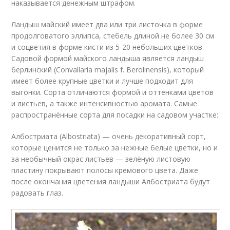
наказывается денежным штрафом.
Ландыш майский имеет два или три листочка в форме
продолговатого эллипса, стебель длиной не более 30 см
и соцветия в форме кисти из 5-20 небольших цветков.
Садовой формой майского ландыша является ландыш
берлинский (Convallaria majalis f. Berolinensis), который
имеет более крупные цветки и лучше подходит для
выгонки. Сорта отличаются формой и оттенками цветов
и листьев, а также интенсивностью аромата. Самые
распространённые сорта для посадки на садовом участке:
Албостриата (Albostriata) — очень декоративный сорт,
которые ценится не только за нежные белые цветки, но и
за необычный окрас листьев — зелёную листовую
пластину покрывают полосы кремового цвета. Даже
после окончания цветения ландыши Албостриата будут
радовать глаз.