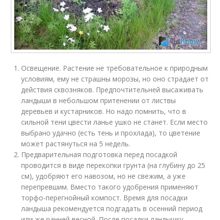
Освещение. Растение не требовательное к природным
условиям, ему не страшны морозы, но оно страдает от
действия сквозняков. Предпочтительней высаживать
ландыши в небольшом притенении от листвы
деревьев и кустарников. Но надо помнить, что в
сильной тени цвести ланье ушко не станет. Если место
выбрано удачно (есть тень и прохлада), то цветение
может растянуться на 5 недель.
Предварительная подготовка перед посадкой
проводится в виде перекопки грунта (на глубину до 25
см), удобряют его навозом, но не свежим, а уже
перепревшим. Вместо такого удобрения применяют
торфо-перегнойный компост. Время для посадки
ландыша рекомендуется подгадать в осенний период
или же ранней весной. После посадки ландышку