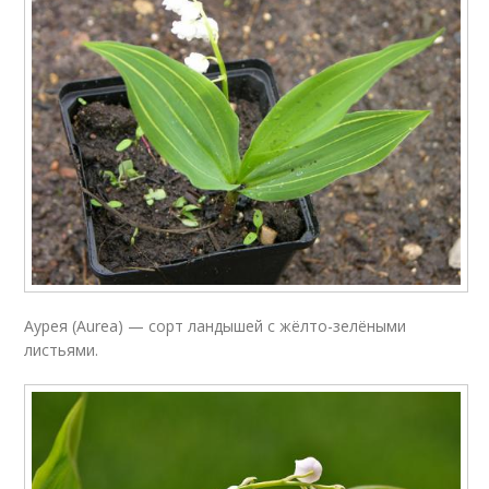
Аурея (Aurea) — сорт ландышей с жёлто-зелёными
листьями.