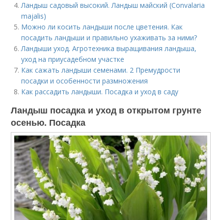
Ландыш садовый высокий. Ландыш майский (Convalaria
majalis)
Можно ли косить ландыши после цветения. Как
посадить ландыши и правильно ухаживать за ними?
Ландыши уход. Агротехника выращивания ландыша,
уход на приусадебном участке
Как сажать ландыши семенами. 2 Премудрости
посадки и особенности размножения
Как рассадить ландыши. Посадка и уход в саду
Ландыш посадка и уход в открытом грунте
осенью. Посадка