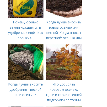
Почему осенью
Когда лучше вносить
земля нуждается в
навоз осенью или
удобрениях ещё.. Как
весной. Когда вносят
повысить
перегной: осенью или
плодородие почвы
весной, правила
осенью
внесения удобрений
Когда лучше вносить
Что удобрять
удобрения - весной
новозом осенью.
или осенью?
Цели и сроки осенней
подкормки растений