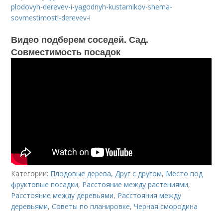
plodovyh-derevev-i-yagodnyh-kustarnikov-shema-
sovmestimosti-derevev-i
Видео подберем соседей. Сад.
Совместимость посадок
Категории:
Плодовые дерева
,
Друг с другом
,
Место под
фруктовые посадки
,
Расстояние между растениями
,
Расстояние между деревьями
,
Расстояния между
деревьями
,
Советы по планировке
,
Черная смородина