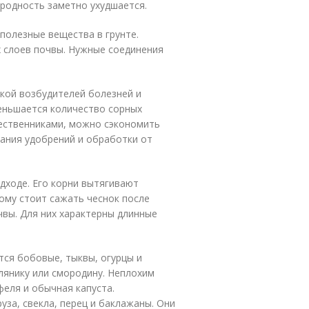
родность заметно ухудшается.
полезные вещества в грунте.
 слоев почвы. Нужные соединения
кой возбудителей болезней и
еньшается количество сорных
шественниками, можно сэкономить
вания удобрений и обработки от
дходе. Его корни вытягивают
ому стоит сажать чеснок после
чвы. Для них характерны длинные
ся бобовые, тыквы, огурцы и
лянику или смородину. Неплохим
феля и обычная капуста.
уза, свекла, перец и баклажаны. Они