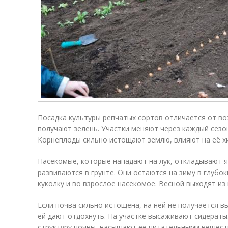
Посадка культуры репчатых сортов отличается от во
получают зелень. Участки меняют через каждый сезо
Корнеплоды сильно истощают землю, влияют на её хи
Насекомые, которые нападают на лук, откладывают яй
развиваются в грунте. Они остаются на зиму в глубо
куколку и во взрослое насекомое. Весной выходят из
Если почва сильно истощена, на ней не получается 
ей дают отдохнуть. На участке высаживают сидераты
структуру почвы, насыщают её питательными вещест