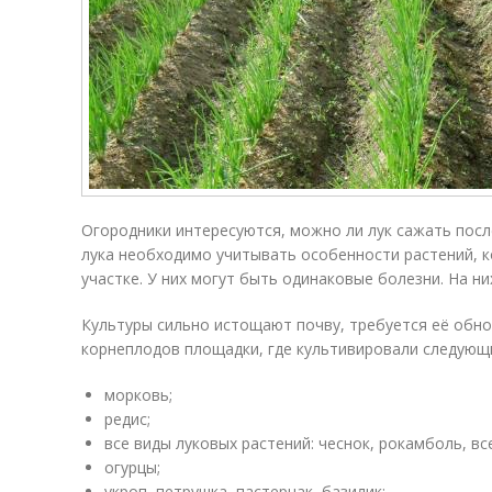
Огородники интересуются, можно ли лук сажать посл
лука необходимо учитывать особенности растений, 
участке. У них могут быть одинаковые болезни. На н
Культуры сильно истощают почву, требуется её обно
корнеплодов площадки, где культивировали следующ
морковь;
редис;
все виды луковых растений: чеснок, рокамболь, все
огурцы;
укроп, петрушка, пастернак, базилик;