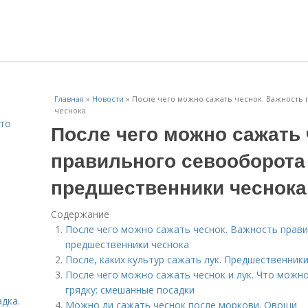
Главная
»
Новости
»
После чего можно сажать чеснок. Важность
чеснока
Что
После чего можно сажать 
правильного севооборота
предшественники чеснока
Содержание
После чего можно сажать чеснок. Важность прав
предшественники чеснока
После, каких культур сажать лук. Предшественник
После чего можно сажать чеснок и лук. Что можно
грядку: смешанные посадки
дка.
Можно ли сажать чеснок после моркови. Овощи