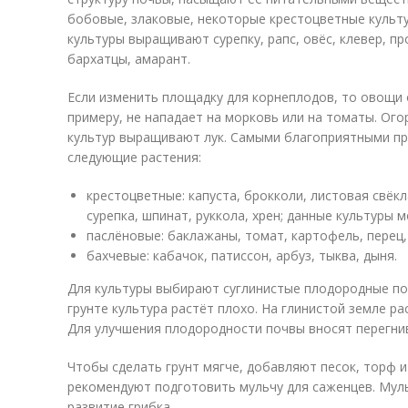
бобовые, злаковые, некоторые крестоцветные культу
культуры выращивают сурепку, рапс, овёс, клевер, п
бархатцы, амарант.
Если изменить площадку для корнеплодов, то овощи о
примеру, не нападает на морковь или на томаты. Ого
культур выращивают лук. Самыми благоприятными п
следующие растения:
крестоцветные: капуста, брокколи, листовая свёкл
сурепка, шпинат, руккола, хрен; данные культуры 
паслёновые: баклажаны, томат, картофель, перец,
бахчевые: кабачок, патиссон, арбуз, тыква, дыня.
Для культуры выбирают суглинистые плодородные по
грунте культура растёт плохо. На глинистой земле р
Для улучшения плодородности почвы вносят перегни
Чтобы сделать грунт мягче, добавляют песок, торф и
рекомендуют подготовить мульчу для саженцев. Мул
развитие грибка.