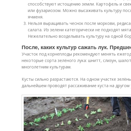
способствуют истощению земли. Картофель и свек
или фузариозом. Можно высаживать культуру посл
ячменя.
Нельзя выращивать чеснок после моркови, редиса,
салата. Из зелени категорически не подходят мята
Нежелательно возделывать культуру на одной бор
После, каких культур сажать лук. Предш
Участок под корнеплоды рекомендуют менять ежего
некоторые сорта зелёного лука: шнитт, слизун, шалот
многолетним культурам.
Кусты сильно разрастаются. На одном участке зелёны
дальнейшем проводят рассаживание куста на другом 