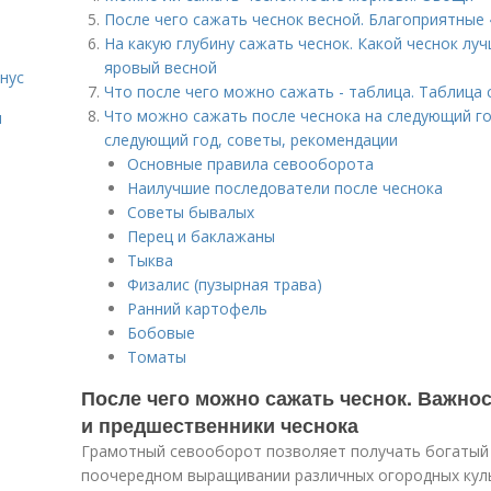
После чего сажать чеснок весной. Благоприятные
На какую глубину сажать чеснок. Какой чеснок лу
яровый весной
нус
Что после чего можно сажать - таблица. Таблица
Что можно сажать после чеснока на следующий го
я
следующий год, советы, рекомендации
Основные правила севооборота
Наилучшие последователи после чеснока
Советы бывалых
Перец и баклажаны
Тыква
Физалис (пузырная трава)
Ранний картофель
Бобовые
Томаты
После чего можно сажать чеснок. Важно
и предшественники чеснока
Грамотный севооборот позволяет получать богатый 
поочередном выращивании различных огородных куль