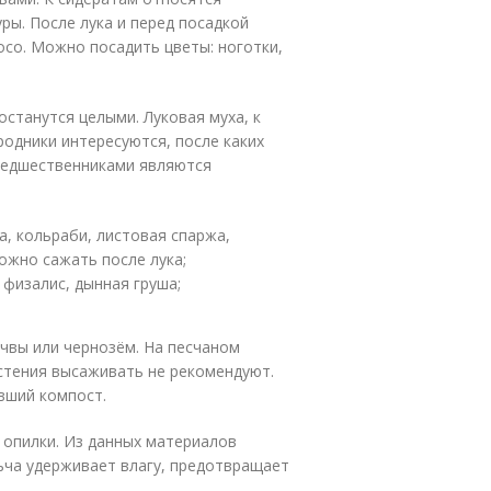
ры. После лука и перед посадкой
росо. Можно посадить цветы: ноготки,
станутся целыми. Луковая муха, к
родники интересуются, после каких
редшественниками являются
а, кольраби, листовая спаржа,
можно сажать после лука;
 физалис, дынная груша;
чвы или чернозём. На песчаном
астения высаживать не рекомендуют.
вший компост.
 опилки. Из данных материалов
ьча удерживает влагу, предотвращает