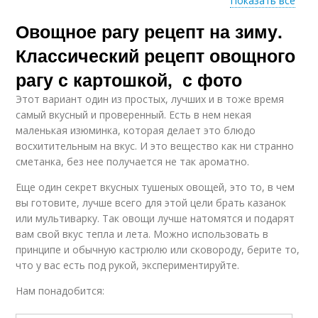
Показать все
Овощное рагу рецепт на зиму.
Овощи на зиму
Болгарский перец
Классический рецепт овощного
рагу с картошкой, с фото
Этот вариант один из простых, лучших и в тоже время
Заготовка на зиму
Заготовки на зиму
самый вкусный и проверенный. Есть в нем некая
маленькая изюминка, которая делает это блюдо
восхитительным на вкус. И это вещество как ни странно
сметанка, без нее получается не так ароматно.
Еще один секрет вкусных тушеных овощей, это то, в чем
Помидор на зиму
Патиссоны на зиму
вы готовите, лучше всего для этой цели брать казанок
или мультиварку. Так овощи лучше натомятся и подарят
вам свой вкус тепла и лета. Можно использовать в
принципе и обычную кастрюлю или сковороду, берите то,
Приготовления на
Фасоли на зиму
что у вас есть под рукой, экспериментируйте.
зиму
Нам понадобится: