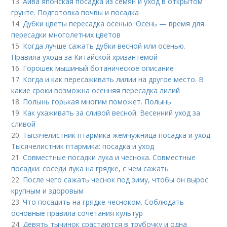
13.
Айва японская посадка из семян и уход в открытом
грунте. Подготовка почвы и посадка
14.
Дубки цветы пересадка осенью. Осень — время для
пересадки многолетних цветов
15.
Когда лучше сажать дубки весной или осенью.
Правила ухода за Китайской хризантемой
16.
Горошек мышиный ботаническое описание
17.
Когда и как пересаживать лилии на другое место. В
какие сроки возможна осенняя пересадка лилий
18.
Полынь горькая многим поможет. Полынь
19.
Как ухаживать за сливой весной. Весенний уход за
сливой
20.
Тысячелистник птармика жемчужница посадка и уход.
Тысячелистник птармика: посадка и уход
21.
Совместные посадки лука и чеснока. Совместные
посадки: соседи лука на грядке, с чем сажать
22.
После чего сажать чеснок под зиму, чтобы он вырос
крупным и здоровым
23.
Что посадить на грядке чесноком. Соблюдать
основные правила сочетания культур
24.
Девять тычинок срастаются в трубочку и одна