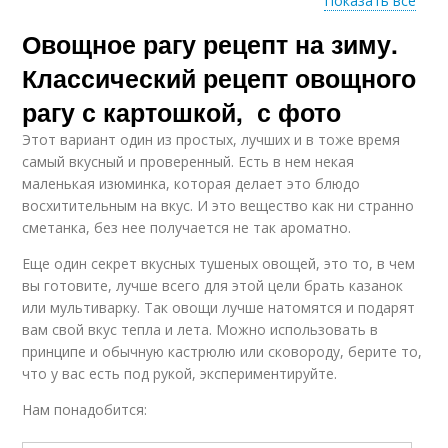
Показать все
Овощное рагу рецепт на зиму.
Вкусные салаты
Салаты с овощами
Классический рецепт овощного
рагу с картошкой, с фото
Этот вариант один из простых, лучших и в тоже время
Салат из разных
Овощи на зиму
самый вкусный и проверенный. Есть в нем некая
овощей
маленькая изюминка, которая делает это блюдо
восхитительным на вкус. И это вещество как ни странно
сметанка, без нее получается не так ароматно.
Салат из зеленых
Еще один секрет вкусных тушеных овощей, это то, в чем
Перец на зиму
помидор
вы готовите, лучше всего для этой цели брать казанок
или мультиварку. Так овощи лучше натомятся и подарят
вам свой вкус тепла и лета. Можно использовать в
принципе и обычную кастрюлю или сковороду, берите то,
Заготовка на зиму
Заготовки на зиму
что у вас есть под рукой, экспериментируйте.
Нам понадобится: