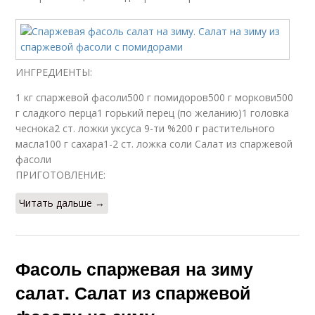
Приготовления на
Салат из зеленой
зиму
ИНГРЕДИЕНТЫ:
Салат из огурцов
Салаты с фасолью
1 кг спаржевой фасоли500 г помидоров500 г моркови500
г сладкого перца1 горький перец (по желанию)1 головка
чеснока2 ст. ложки уксуса 9-ти %200 г растительного
масла100 г сахара1-2 ст. ложка соли Салат из спаржевой
фасоли
Греческий салат
Салат из фасоли
ПРИГОТОВЛЕНИЕ:
Читать дальше →
Салат со спаржевой
фасолью
Фасоль спаржевая на зиму
салат. Салат из спаржевой