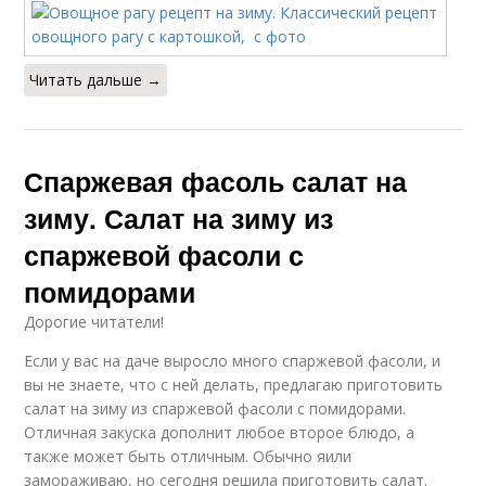
Салат из спаржевой
Классический салат
фасоли
Читать дальше →
Салат с фасолью
Спаржа на зиму
Спаржевая фасоль салат на
зиму. Салат на зиму из
спаржевой фасоли с
Фасоли на зиму
Фасоль на зиму
помидорами
Дорогие читатели!
Если у вас на даче выросло много спаржевой фасоли, и
вы не знаете, что с ней делать, предлагаю приготовить
Помидор на зиму
Патиссоны на зиму
салат на зиму из спаржевой фасоли с помидорами.
Отличная закуска дополнит любое второе блюдо, а
также может быть отличным. Обычно яили
замораживаю, но сегодня решила приготовить салат.