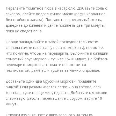
Перелейте томатное пюре в кастрюлю. Добавьте соль с
сахаром, влейте подсолнечное масло (рафинированное,
без стойкого запаха). Поставьте на несильный огонь,
доведите до кипения и дайте покипеть две-три минуты,
пока не спадет пена.
Овощи закладывайте в такой последовательности:
сначала самые плотные (у нас это морковь), потом те,
что помягче, чтобы не переварить. Выложите в кипящий
томатный соус морковь, тушите 15-20 минут. Не бойтесь
переварить морковь, в томате она остается
плотноватой, даже если тушить ее намного дольше.
Достаньте один-два брусочка моркови, придавите
вилкой. Если разламывается легко – она готова, если
жесткая, тушите еще минут десять. Добавьте к моркови
спаржевую фасоль, перемешайте с соусом, варите 10
минут.
Стручки изменят цвет с ярко-зеленого на темно-