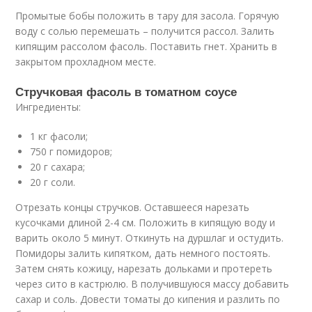
Промытые бобы положить в тару для засола. Горячую
воду с солью перемешать – получится рассол. Залить
кипящим рассолом фасоль. Поставить гнет. Хранить в
закрытом прохладном месте.
Стручковая фасоль в томатном соусе
Ингредиенты:
1 кг фасоли;
750 г помидоров;
20 г сахара;
20 г соли.
Отрезать концы стручков. Оставшееся нарезать
кусочками длиной 2-4 см. Положить в кипящую воду и
варить около 5 минут. Откинуть на дуршлаг и остудить.
Помидоры залить кипятком, дать немного постоять.
Затем снять кожицу, нарезать дольками и протереть
через сито в кастрюлю. В получившуюся массу добавить
сахар и соль. Довести томаты до кипения и разлить по