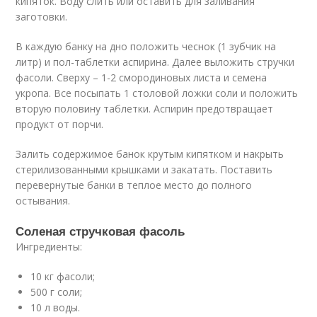
кипяток. Воду слить или оставить для заливания
заготовки.
В каждую банку на дно положить чеснок (1 зубчик на
литр) и пол-таблетки аспирина. Далее выложить стручки
фасоли. Сверху – 1-2 смородиновых листа и семена
укропа. Все посыпать 1 столовой ложки соли и положить
вторую половину таблетки. Аспирин предотвращает
продукт от порчи.
Залить содержимое банок крутым кипятком и накрыть
стерилизованными крышками и закатать. Поставить
перевернутые банки в теплое место до полного
остывания.
Соленая стручковая фасоль
Ингредиенты:
10 кг фасоли;
500 г соли;
10 л воды.