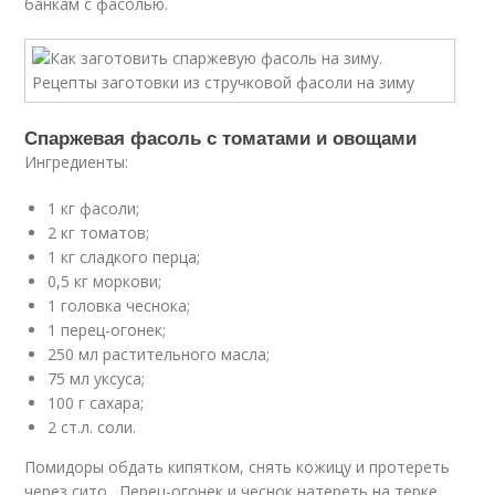
банкам с фасолью.
Спаржевая фасоль с томатами и овощами
Ингредиенты:
1 кг фасоли;
2 кг томатов;
1 кг сладкого перца;
0,5 кг моркови;
1 головка чеснока;
1 перец-огонек;
250 мл растительного масла;
75 мл уксуса;
100 г сахара;
2 ст.л. соли.
Помидоры обдать кипятком, снять кожицу и протереть
через сито . Перец-огонек и чеснок натереть на терке.