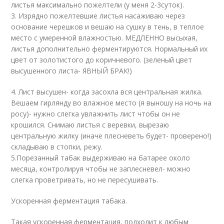
листья максимально пожелтели (у меня 2-3суток).
3. Изрядно пожелтевшие листья насаживаю через
основание черешков и вешаю на сушку в тень, в теплое
место с умеренной влажностью. МЕДЛЕННО высыхая,
листья дополнительно ферментируются. Нормальный их
цвет от золотистого до коричневого. (зеленый цвет
высушенного листа- ЯВНЫЙ БРАК!)
4. Лист высушен- когда засохла вся центральная жилка.
Вешаем гирлянду во влажное место (я выношу на ночь на
росу)- нужно слегка увлажнить лист чтобы он не
крошился. Снимаю листья с веревки, вырезаю
центральную жилку (иначе плесневеть будет- проверено!)
складываю в стопки, режу.
5.Порезанный табак выдерживаю на батарее около
месяца, контролируя чтобы не заплесневел- можно
слегка проветривать, но не пересушивать.
Ускоренная ферментация табака.
Такая ускоренная ферментация, подходит к любым