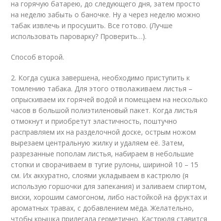
на горячую батарею, до следующего дня, затем просто
на неделю забыть о баночке. Ну а через неделю можно
табак извлечь и просушить. Все готово. (Лучше
использовать пароварку? Проверить…).
Способ второй.
2. Когда сушка завершена, необходимо приступить к
томлению табака. Для этого отволаживаем листья –
опрыскиваем их горячей водой и помещаем на несколько
часов в большой полиэтиленовый пакет. Когда листья
отмокнут и приобретут эластичность, поштучно
расправляем их на разделочной доске, острым ножом
вырезаем центральную жилку и удаляем её. Затем,
разрезанные пополам листья, набираем в небольшие
стопки и сворачиваем в тугие рулоны, шириной 10 – 15
см. Их аккуратно, слоями укладываем в кастрюлю (я
использую горшочки для запекания) и заливаем спиртом,
виски, хорошим самогоном, либо настойкой на фруктах и
ароматных травах, с добавлением мёда. Желательно,
чтобы крышка прилегала герметично. Кастрюля ставится