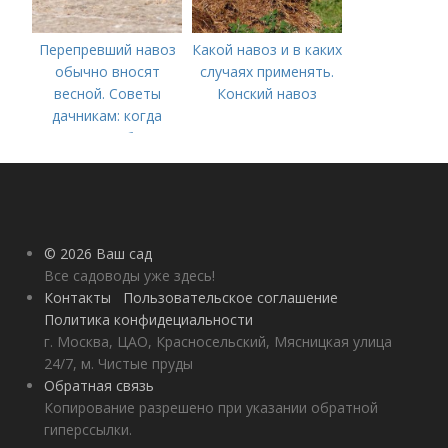
Перепревший навоз
Какой навоз и в каких
обычно вносят
случаях применять.
весной. Советы
Конский навоз
дачникам: когда
вносить удобрение
— весной или осенью
(СОВЕТЫ ОПЫТНЫХ)
© 2026 Ваш сад
Все садоводы уже здесь!
Контакты
Пользовательское соглашение
Политика конфидециальности
г. Москва, ЦАО, Красносельский, Мясницкая улица
24/7, м. Чистые пруды
Обратная связь
Копирование разрешено при указании обратной
гиперссылки.