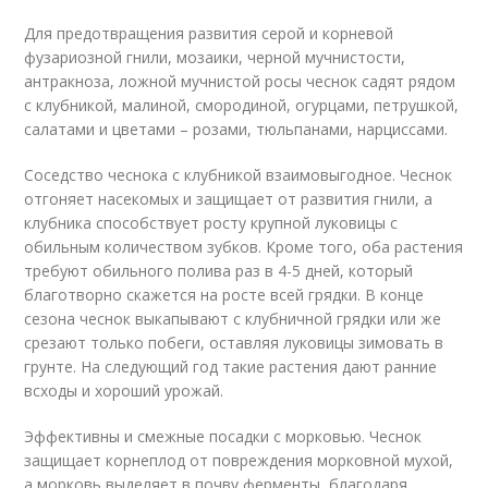
Для предотвращения развития серой и корневой
фузариозной гнили, мозаики, черной мучнистости,
антракноза, ложной мучнистой росы чеснок садят рядом
с клубникой, малиной, смородиной, огурцами, петрушкой,
салатами и цветами – розами, тюльпанами, нарциссами.
Соседство чеснока с клубникой взаимовыгодное. Чеснок
отгоняет насекомых и защищает от развития гнили, а
клубника способствует росту крупной луковицы с
обильным количеством зубков. Кроме того, оба растения
требуют обильного полива раз в 4-5 дней, который
благотворно скажется на росте всей грядки. В конце
сезона чеснок выкапывают с клубничной грядки или же
срезают только побеги, оставляя луковицы зимовать в
грунте. На следующий год такие растения дают ранние
всходы и хороший урожай.
Эффективны и смежные посадки с морковью. Чеснок
защищает корнеплод от повреждения морковной мухой,
а морковь выделяет в почву ферменты, благодаря