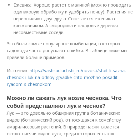
Ежевика. Хорошо растет с малиной (можно проводить
одинаковую обработку и удобрять почву). Растения не
переопыляют друг друга. Сочетается ежевика с
крыжовником. А смородина и плодовые деревья –
несовместимые соседи.
Это были самые популярные комбинации, в которых
садоводы часто допускают ошибки. В таблице ниже мы
привели больше примеров.
Источник:
https://vashsadluchshij.ru/novosti/stoit-li-sazhat-
chesnok-i-luk-na-odnoy-gryadke-chto-mozhno-posadit-
ryadom-s-chesnokom
Можно ли сажать лук возле чеснока. Что
собой представляют лук и чеснок?
Лук — это довольно обширная группа ботанических
видов (ботанический род), относящаяся к семейству
амарилиссовых растений. В природе насчитывается
около тысячи видов лука, среди которых есть как