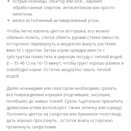
острые ножницы, секатор или нож , заранее
обработанные спиртом, антисептиком или просто
кипятком;
мелко истолченный активированный уголь .
Чтобы легче извлечь цветок из горшка, его можно
обильно полить, слегка обмять руками стенки емкости,
осторожно перевернуть и аккуратно вынуть растение
вместе с грунтом. Затем корни орхидеи вместе с
субстратом поместить в широкую посуду с теплой водой
(t – 35-40 С) на 10-15 минут, чтобы грунт хорошо размок и
освободил корни. Остатки аккуратно смыть теплой
водой.
Далее ножницами или секатором необходимо срезать
все поврежденные корешки (подгнившие, засохшие,
погибшие) до живых тканей. Срезы тщательно присыпать
древесным углем (используют также зеленку или корицу).
Положить цветок на салфетки или бумажное полотенце,
дать хорошо просохнуть , остаток влаги осторожно
промокнуть салфетками.