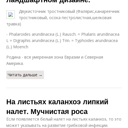
Двукисточник тростниковый (Фалярис,канареечник
тростниковый, осока пестролистная,шелковая
травка)
- Phalaroides arundinacea (L.) Rausch. = Phalaris arundinacea
L = Digraphis arundinacea (L.) Trin. = Typhoides arundinacea
(L.) Moench
Родина - вся умеренная зона Евразии и Северная
Америка.
Читать дальше →
На листьях каланхоэ липкий
налет. Мучнистая роса
Если появляется белый налет на листьях каланхоэ, то это
может указывать на развитие грибковой инфекции.