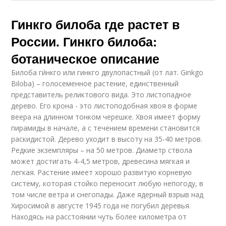
Гинкго билоба где растет в
России. Гинкго билоба:
ботаническое описание
Билоба ги́нкго или гинкго двулопастный (от лат. Ginkgo
Biloba) – голосеменное растение, единственный
представитель реликтового вида. Это листопадное
дерево. Его крона - это листоподобная хвоя в форме
веера на длинном тонком черешке. Хвоя имеет форму
пирамиды в начале, а с течением времени становится
раскидистой. Дерево уходит в высоту на 35-40 метров.
Редкие экземпляры – на 50 метров. Диаметр ствола
может достигать 4-4,5 метров, древесина мягкая и
легкая. Растение имеет хорошо развитую корневую
систему, которая стойко переносит любую непогоду, в
том числе ветра и снегопады. Даже ядерный взрыв над
Хиросимой в августе 1945 года не погубил деревья.
Находясь на расстоянии чуть более километра от