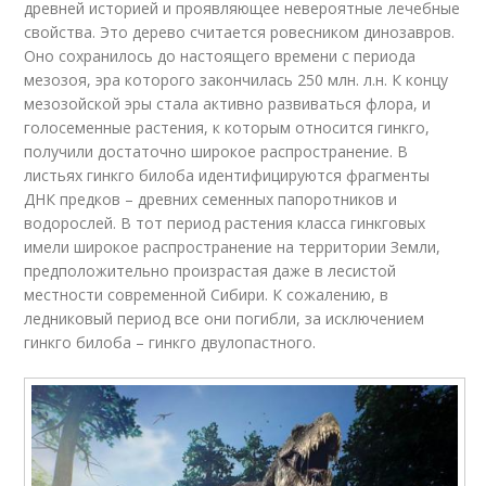
древней историей и проявляющее невероятные лечебные
свойства. Это дерево считается ровесником динозавров.
Оно сохранилось до настоящего времени с периода
мезозоя, эра которого закончилась 250 млн. л.н. К концу
мезозойской эры стала активно развиваться флора, и
голосеменные растения, к которым относится гинкго,
получили достаточно широкое распространение. В
листьях гинкго билоба идентифицируются фрагменты
ДНК предков – древних семенных папоротников и
водорослей. В тот период растения класса гинкговых
имели широкое распространение на территории Земли,
предположительно произрастая даже в лесистой
местности современной Сибири. К сожалению, в
ледниковый период все они погибли, за исключением
гинкго билоба – гинкго двулопастного.