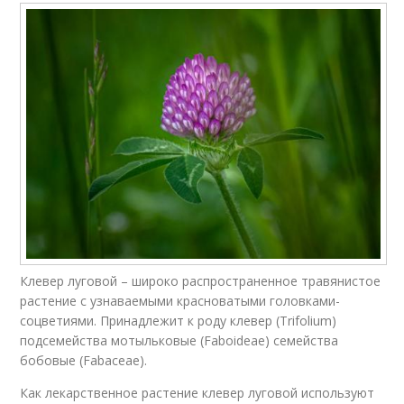
Клевер луговой – широко распространенное травянистое
растение с узнаваемыми красноватыми головками-
соцветиями. Принадлежит к роду клевер (Trifolium)
подсемейства мотыльковые (Faboideae) семейства
бобовые (Fabaceae).
Как лекарственное растение клевер луговой используют