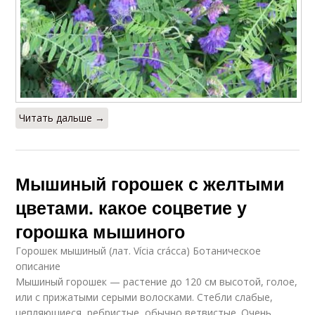
Читать дальше →
Мышиный горошек с желтыми
цветами. какое соцветие у
горошка мышиного
Горошек мышиный (лат. Vícia crácca) Ботаническое
описание
Мышиный горошек — растение до 120 см высотой, голое,
или с прижатыми серыми волосками. Стебли слабые,
цепляющиеся, ребристые, обычно ветвистые. Очень