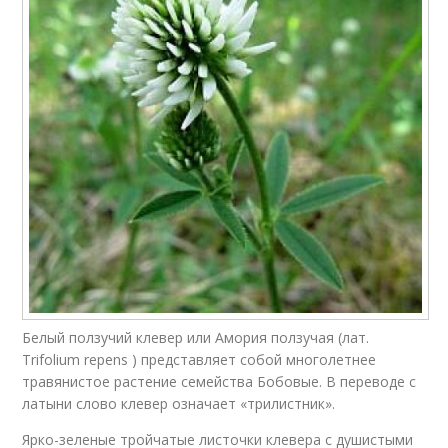
Белый ползучий клевер или Амория ползучая (лат.
Trifolium repens ) представляет собой многолетнее
травянистое растение семейства Бобовые. В переводе с
латыни слово клевер означает «трилистник».
Ярко-зеленые тройчатые листочки клевера с душистыми