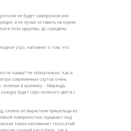
прогнозе не будет заморозков или
рядке, и ее лучше оставить на корню.
тья и лоза здоровы, до середины
олодное утро, напомнят о том, что
ости тыквы? Не обязательно. Как и
литра современных сортов очень
, зеленые в крапинку – Миранда,
 кожура будет серо-зеленого цвета с
ид, словно ее вырастили пришельцы из
ровной поверхностью скрывают под
гемская тыква напоминает полосатый
инающая сладкий картофель, так и