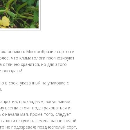
оклонников. Многообразие сортов и
олее, что климатологи прогнозируют
 отлично хранится, но для этого
е опоздать!
о в срок, указанный на упаковке с
.
напротив, прохладным, засушливым
му всегда стоит подстраховаться и
 с начала мая. Кроме того, следует
вы хотите купить семена раннеспелой
ого не подозревая) позднеспелый сорт,