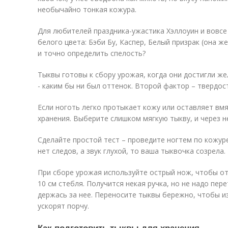
необычайно тонкая кожура.
Для любителей праздника-ужастика Хэллоуин и вовсе
белого цвета: Бэби Бу, Каспер, Белый призрак (она ж
и точно определить спелость?
Тыквы готовы к сбору урожая, когда они достигли ж
- каким бы ни был оттенок. Второй фактор – твердос
Если ноготь легко протыкает кожу или оставляет вмя
хранения. Выберите слишком мягкую тыкву, и через н
Сделайте простой тест – проведите ногтем по кожуре
нет следов, а звук глухой, то ваша тыквочка созрела.
При сборе урожая используйте острый нож, чтобы от
10 см стебля. Получится некая ручка, но не надо пер
держась за нее. Переносите тыквы бережно, чтобы и
ускорят порчу.
Как подготовить тыквы для хранения