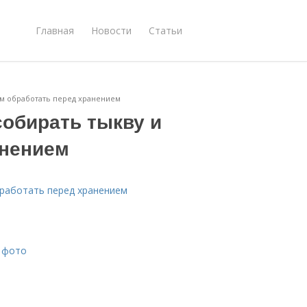
Главная
Новости
Статьи
чем обработать перед хранением
собирать тыкву и
анением
бработать перед хранением
с фото