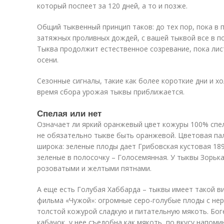
который поспеет за 120 дней, а то и позже.
Общий тыквенный принцип таков: до тех пор, пока в 
затяжных проливных дождей, с вашей тыквой все в по
Тыква продолжит естественное созревание, пока лис
осени.
Сезонные сигналы, такие как более короткие дни и х
время сбора урожая тыквы приближается.
Спелая или нет
Означает ли яркий оранжевый цвет кожуры 100% спел
не обязательно тыкве быть оранжевой. Цветовая па
широка: зеленые плоды дает Грибовская кустовая 189
зеленые в полосочку – Голосемянная. У тыквы Зорька
розоватыми и желтыми пятнами.
А еще есть Голубая Хаббарда – тыквы имеет такой в
фильма «Чужой»: огромные серо-голубые плоды с не
толстой кожурой сладкую и питательную мякоть. Бо
кабачок, у нее съедобна как мякоть, по вкусу напом