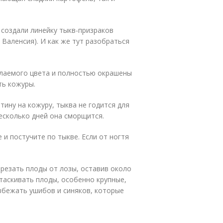
 создали линейку тыкв-призраков
е Валенсия). И как же тут разобраться
елаемого цвета и полностью окрашены
ть кожуры.
тину на кожуру, тыква не годится для
есколько дней она сморщится.
 и постучите по тыкве. Если от ногтя
резать плоды от лозы, оставив около
етаскивать плоды, особенно крупные,
збежать ушибов и синяков, которые