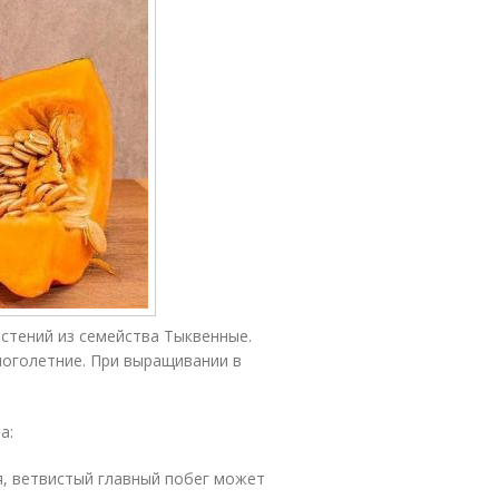
астений из семейства Тыквенные.
ноголетние. При выращивании в
а:
я, ветвистый главный побег может