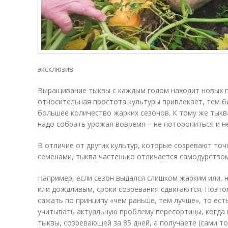
эксклюзив
Выращивание тыквы с каждым годом находит новых п
относительная простота культуры привлекает, тем б
большее количество жарких сезонов. К тому же тыква
надо собрать урожая вовремя – не поторопиться и н
В отличие от других культур, которые созревают точн
семенами, тыква частенько отличается самодурством
Например, если сезон выдался слишком жарким или, 
или дождливым, сроки созревания сдвигаются. Поэто
сажать по принципу «чем раньше, тем лучше», то есть
учитывать актуальную проблему пересортицы, когда 
тыквы, созревающей за 85 дней, а получаете (сами т