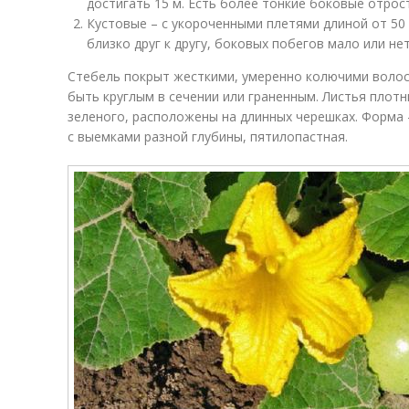
достигать 15 м. Есть более тонкие боковые отростк
Кустовые – с укороченными плетями длиной от 50
близко друг к другу, боковых побегов мало или нет
Стебель покрыт жесткими, умеренно колючими волос
быть круглым в сечении или граненным. Листья плот
зеленого, расположены на длинных черешках. Форма –
с выемками разной глубины, пятилопастная.