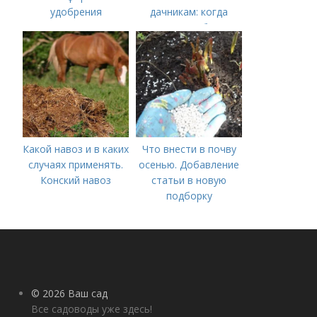
удобрения
дачникам: когда
вносить удобрение
— весной или осенью
(СОВЕТЫ ОПЫТНЫХ)
Какой навоз и в каких
Что внести в почву
случаях применять.
осенью. Добавление
Конский навоз
статьи в новую
подборку
© 2026 Ваш сад
Все садоводы уже здесь!