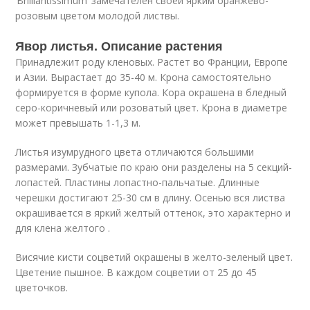
‘Brilliantissimum’ замечателен своей ярким оранжево-
розовым цветом молодой листвы.
Явор листья. Описание растения
Принадлежит роду кленовых. Растет во Франции, Европе
и Азии. Вырастает до 35-40 м. Крона самостоятельно
формируется в форме купола. Кора окрашена в бледный
серо-коричневый или розоватый цвет. Крона в диаметре
может превышать 1-1,3 м.
Листья изумрудного цвета отличаются большими
размерами. Зубчатые по краю они разделены на 5 секций-
лопастей. Пластины лопастно-пальчатые. Длинные
черешки достигают 25-30 см в длину. Осенью вся листва
окрашивается в яркий желтый оттенок, это характерно и
для клена желтого .
Висячие кисти соцветий окрашены в желто-зеленый цвет.
Цветение пышное. В каждом соцветии от 25 до 45
цветочков.