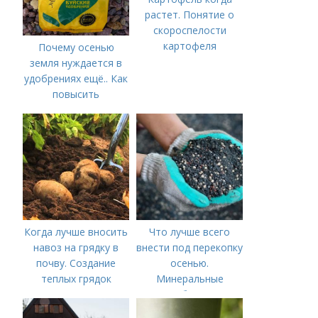
растет. Понятие о
скороспелости
картофеля
Почему осенью
земля нуждается в
удобрениях ещё.. Как
повысить
плодородие почвы
осенью
Когда лучше вносить
Что лучше всего
навоз на грядку в
внести под перекопку
почву. Создание
осенью.
теплых грядок
Минеральные
удобрения