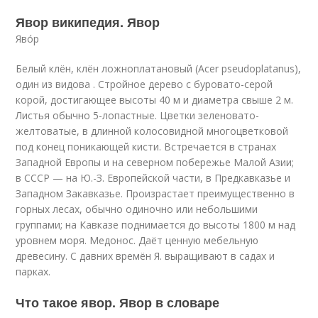
Явор википедия. Явор
Яво́р
Белый клён, клён ложноплатановый (Acer pseudoplatanus),
один из видова . Стройное дерево с буровато-серой
корой, достигающее высоты 40 м и диаметра свыше 2 м.
Листья обычно 5-лопастные. Цветки зеленовато-
желтоватые, в длинной колосовидной многоцветковой
под конец поникающей кисти. Встречается в странах
Западной Европы и на северном побережье Малой Азии;
в СССР — на Ю.-З. Европейской части, в Предкавказье и
Западном Закавказье. Произрастает преимущественно в
горных лесах, обычно одиночно или небольшими
группами; на Кавказе поднимается до высоты 1800 м над
уровнем моря. Медонос. Даёт ценную мебельную
древесину. С давних времён Я. выращивают в садах и
парках.
Что такое явор. Явор в словаре