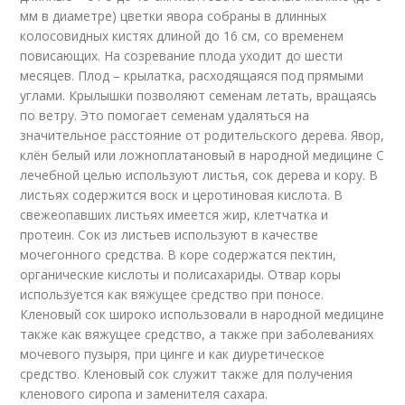
мм в диаметре) цветки явора собраны в длинных
колосовидных кистях длиной до 16 см, со временем
повисающих. На созревание плода уходит до шести
месяцев. Плод – крылатка, расходящаяся под прямыми
углами. Крылышки позволяют семенам летать, вращаясь
по ветру. Это помогает семенам удаляться на
значительное расстояние от родительского дерева. Явор,
клён белый или ложноплатановый в народной медицине С
лечебной целью используют листья, сок дерева и кору. В
листьях содержится воск и церотиновая кислота. В
свежеопавших листьях имеется жир, клетчатка и
протеин. Сок из листьев используют в качестве
мочегонного средства. В коре содержатся пектин,
органические кислоты и полисахариды. Отвар коры
используется как вяжущее средство при поносе.
Кленовый сок широко использовали в народной медицине
также как вяжущее средство, а также при заболеваниях
мочевого пузыря, при цинге и как диуретическое
средство. Кленовый сок служит также для получения
кленового сиропа и заменителя сахара.