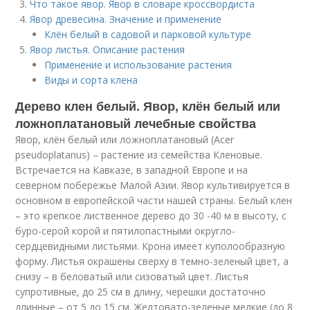
Что такое явор. Явор в словаре кроссвордиста
Явор древесина. Значение и применение
Клён белый в садовой и парковой культуре
Явор листья. Описание растения
Применение и использование растения
Виды и сорта клена
Дерево клен белый. Явор, клён белый или
ложноплатановый лечебные свойства
Явор, клён белый или ложноплатановый (Acer
pseudoplatanus) – растение из семейства Кленовые.
Встречается на Кавказе, в западной Европе и на
северном побережье Малой Азии. Явор культивируется в
основном в европейской части нашей страны. Белый клен
– это крепкое лиственное дерево до 30 -40 м в высоту, с
буро-серой корой и пятилопастными округло-
сердцевидными листьями. Крона имеет куполообразную
форму. Листья окрашены сверху в темно-зеленый цвет, а
снизу – в беловатый или сизоватый цвет. Листья
супротивные, до 25 см в длину, черешки достаточно
длинные – от 5 до 15 см. Желтовато-зеленые мелкие (до 8