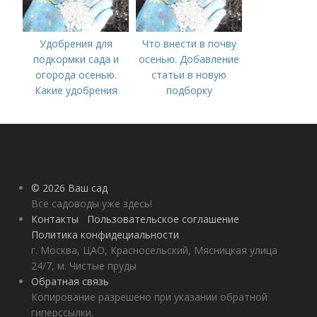
Удобрения для
Что внести в почву
подкормки сада и
осенью. Добавление
огорода осенью.
статьи в новую
Какие удобрения
подборку
вносить осенью и как
правильно это
делать?
© 2026 Ваш сад
Все садоводы уже здесь!
Контакты
Пользовательское соглашение
Политика конфидециальности
г. Москва, ЦАО, Красносельский, Мясницкая улица
24/7, м. Чистые пруды
Обратная связь
Копирование разрешено при указании обратной
гиперссылки.