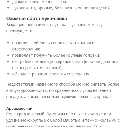
диаметр севка меньше 1 см;
луковички здоровые, без признаков повреждений.
Озимые сорта лука-севка
Выращивание озимого лука дает дачникам массу
преимуществ:
позволяет уберечь севок от загнивания и
стрелкования;
позволяет получить более крупные головки;
не требует полива до середины мая (в почве до конца
весны достаточно влаги);
обладает ранними сроками созревания.
Недостатками названного способа можно считать более
низкую урожайность, по сравнению с луком весенней
посадки, а также несколько худшую лежкость урожая.
Арзамасский
Сорт среднеспелый. Луковицы плотные, округлые или
удлиненно-округлые с белой мякотью и темно-желтыми с
коричневым оттенком наружными чешуями. Сорт