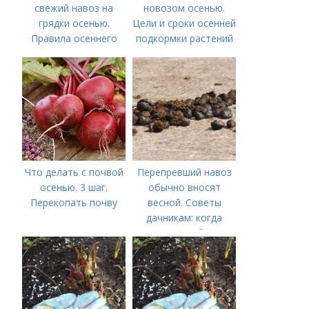
свежий навоз на
новозом осенью.
грядки осенью.
Цели и сроки осенней
Правила осеннего
подкормки растений
внесения навоза
Что делать с почвой
Перепревший навоз
осенью. 3 шаг.
обычно вносят
Перекопать почву
весной. Советы
дачникам: когда
вносить удобрение
— весной или осенью
(СОВЕТЫ ОПЫТНЫХ)