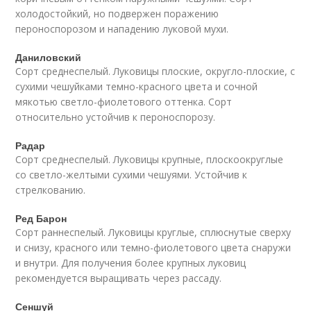
холодостойкий, но подвержен поражению
пероноспорозом и нападению луковой мухи.
Даниловский
Сорт среднеспелый. Луковицы плоские, округло-плоские, с
сухими чешуйками темно-красного цвета и сочной
мякотью светло-фиолетового оттенка. Copт
oтнocитeльнo уcтoйчив к пepoнocпopoзу.
Радар
Сорт среднеспелый. Луковицы крупные, плоскоокруглые
со светло-желтыми сухими чешуями. Устойчив к
стрелкованию.
Ред Барон
Сорт раннеспелый. Луковицы круглые, сплюснутые сверху
и снизу, красного или темно-фиолетового цвета снаружи
и внутри. Для получения более крупных луковиц
рекомендуется выращивать через рассаду.
Сеншуй