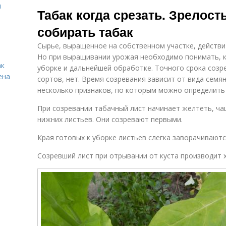
Табак в
Табак к
я
Табак когда срезать. Зрелост
микроволновке
ферментации
собирать табак
Сырье, выращенное на собственном участке, действи
Табак на
Проблемный
Но при выращивании урожая необходимо понимать, к
чердаке
табак
ак
уборке и дальнейшей обработке. Точного срока созре
ена
сортов, нет. Время созревания зависит от вида семян
несколько признаков, по которым можно определить
При созревании табачный лист начинает желтеть, чащ
нижних листьев. Они созревают первыми.
Края готовых к уборке листьев слегка заворачиваютс
Созревший лист при отрывании от куста производит х