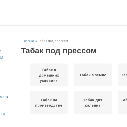
Главная
»
Табак под прессом
Табак под прессом
к
ём
Табак в
Табак в земле
Та
домашних
условиях
я на
Табак на
Табак для
Та
производстве
кальяна
сти