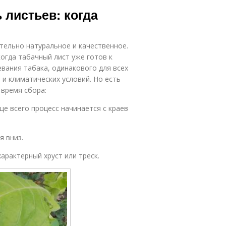
Почва для
Курительный
ь листьев: когда
табака
табак
тельно натуральное и качественное.
Восточный
Уход за табаком
огда табачный лист уже готов к
табак
вания табака, одинакового для всех
 и климатических условий. Но есть
 время сбора:
е всего процесс начинается с краев
я вниз.
арактерный хруст или треск.