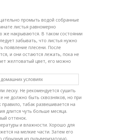
тщательно промыть водой собранные
омнате листья равномерно
ею же накрываются. В таком состоянии
следует забывать, что листья нужно
ь появление плесени. После
тся, и они остаются лежать, пока не
ает желтоватый цвет, его можно
ли леску. Не рекомендуется сушить
е не должно быть сквозняков, но при
к правило, табак развешивается на
ния длится чуть больше месяца.
ый оттенок.
пературы и влажности. Хорошо для
жется на мелкие части. Затем его
 сбрызнув из пульверизатора),