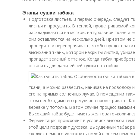
Этапы сушки табака
Подготовка листьев. В первую очередь, следует 
листья и просушить. В теплой, проветриваемой к
раскладываются на мягкой, натуральной ткане и 
они оставляются на несколько дней. При этом не 
проверять и переворачивать, чтобы предотвратит
высыхания ткань, которой накрыты листья, убирае
пропадет зеленый оттенок. Когда табак приобрет
оставить для дальнейшей сушки на этой же
ткани, а можно развесить, нанизав на проволоку и
его на прямых солнечных лучах. В помещении такж
этом необходимо его регулярно проветривать. Ка
веревке у потолка. В этом случае процесс высыха
Высохший табак будет иметь желтовато–коричнев
Ферментация происходит в условиях высокой тем
этой цели подходит духовка. Высушенный табак ре
следует немного увлажнить водой (совсем немного