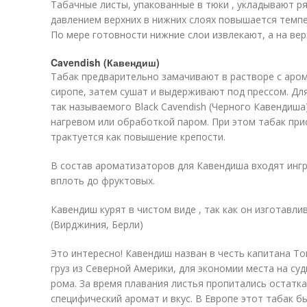
Табачные листы, упакованные в тюки , укладывают ря
давлением верхних в нижних слоях повышается темпе
По мере готовности нижние слои извлекают, а на ве
Cavendish (Кавендиш)
Табак предварительно замачивают в растворе с аром
сиропе, затем сушат и выдерживают под прессом. Дл
так называемого Black Cavendish (Черного Кавендиш
нагревом или обработкой паром. При этом табак при
трактуется как повышение крепости.
В состав ароматизаторов для Кавендиша входят инг
вплоть до фруктовых.
Кавендиш курят в чистом виде , так как он изготавли
(Вирджиния, Берли)
Это интересно! Кавендиш назван в честь капитана Т
груз из Северной Америки, для экономии места на суд
рома. За время плавания листья пропитались остатк
специфический аромат и вкус. В Европе этот табак б