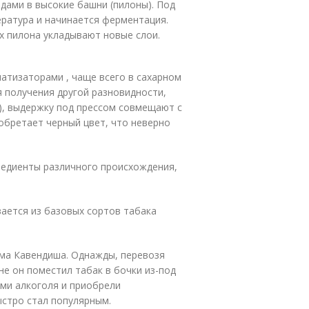
дами в высокие башни (пилоны). Под
ратура и начинается ферментация.
рх пилона укладывают новые слои.
атизаторами , чаще всего в сахарном
я получения другой разновидности,
а), выдержку под прессом совмещают с
обретает черный цвет, что неверно
редиенты различного происхождения,
вается из базовых сортов табака
ома Кавендиша. Однажды, перевозя
не он поместил табак в бочки из-под
ами алкоголя и приобрели
ыстро стал популярным.