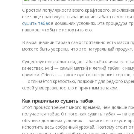
С ростом популярности всего крафтового, эксклюзив
все чаще практикуют выращивание табака самостоят
сушить табак
в домашних условиях. Эта процедура т
навыков, чтобы не испортить его.
В выращивании табака самостоятельно есть масса п
можете быть уверены, что это натуральный продукт,
Существует несколько видов табака.Различия есть как
качествах. Mild — самый мягкий и легкий табак. К н
примеси. Oriental — также один из некрепких сортов,
— отличается крепостью, подходит для редкого курени
своей универсальностью и приятным запахом.
Как правильно сушить табак
Этот процесс требует много времени, чем дольше пр
получается табак. От того, как сушить табак — на с
обычных домашних условиях — зависит его вкус и а
испортить весь собранный урожай. Поэтому стоит от
ответственно, чтобы добиться хорошего результата.