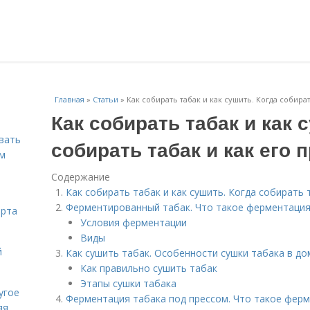
Главная
»
Статьи
»
Как собирать табак и как сушить. Когда собира
Как собирать табак и как 
вать
собирать табак и как его
ем
Содержание
Как собирать табак и как сушить. Когда собирать 
Ферментированный табак. Что такое ферментация 
орта
Условия ферментации
Виды
й
Как сушить табак. Особенности сушки табака в д
Как правильно сушить табак
Этапы сушки табака
угое
Ферментация табака под прессом. Что такое фер
яя