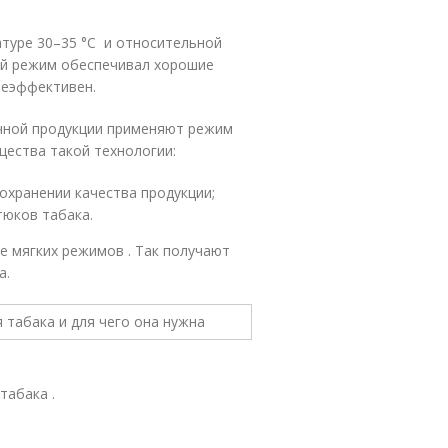
туре 30–35 °С и относительной
кой режим обеспечивал хорошие
неэффективен.
чной продукции применяют режим
щества такой технологии:
охранении качества продукции;
тюков табака.
е мягких режимов . Так получают
а.
табака .