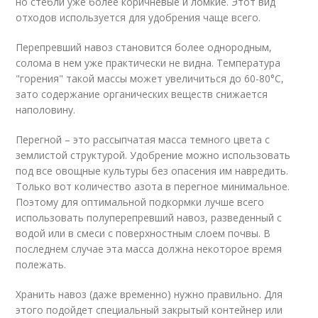
но стебли уже более коричневые и ломкие. Этот вид
отходов используется для удобрения чаще всего.
Перепревший навоз становится более однородным,
солома в нем уже практически не видна. Температура
"горения" такой массы может увеличиться до 60-80°С,
зато содержание органических веществ снижается
наполовину.
Перегной – это рассыпчатая масса темного цвета с
землистой структурой. Удобрение можно использовать
под все овощные культуры без опасения им навредить.
Только вот количество азота в перегное минимальное.
Поэтому для оптимальной подкормки лучше всего
использовать полуперепревший навоз, разведенный с
водой или в смеси с поверхностным слоем почвы. В
последнем случае эта масса должна некоторое время
полежать.
Хранить навоз (даже временно) нужно правильно. Для
этого подойдет специальный закрытый контейнер или