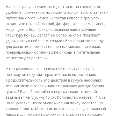
Навоз в гранулах имеет все достоинства свежего, он
удобен в применении, но лишен специфического запаха и
патогенных организмов. В состав навоза в гранулах
входят азот, калий, магний, фосфор, железо, марганец,
медь, цинк и бор. Гранулированный навоз улучшает
структуру почвы, делает ее более рыхлой, помогает
удерживать в ней влагу, создает благоприятную среду
для развития полезных почвенных микроорганизмов,
превращающих органические отходы в питательные
вещества для растений.
У гранулированного навоза нейтральный pH (7,0),
поэтому он подходит практически всем растениям.
Продолжительность его действия в гумусе несколько
лет. Как использовать навоз в гранулах для удобрения
грунта? Ранней весной его перекапывают с почвой,
заделывая на глубину 10 см. Количество навоза – 1-5 кг
на м² участка. После унавоживания почву желательно
хорошо полить. Можно использовать гранулированный
навоз и для жидких подкормок: его заливают холодной