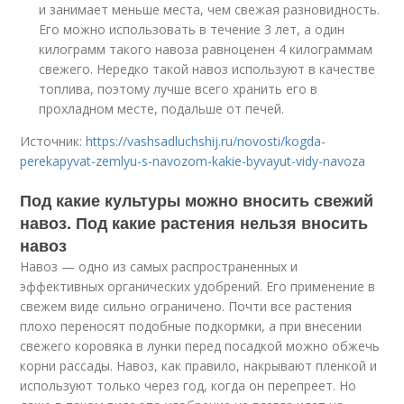
и занимает меньше места, чем свежая разновидность.
Его можно использовать в течение 3 лет, а один
килограмм такого навоза равноценен 4 килограммам
свежего. Нередко такой навоз используют в качестве
топлива, поэтому лучше всего хранить его в
прохладном месте, подальше от печей.
Источник:
https://vashsadluchshij.ru/novosti/kogda-
perekapyvat-zemlyu-s-navozom-kakie-byvayut-vidy-navoza
Под какие культуры можно вносить свежий
навоз. Под какие растения нельзя вносить
навоз
Навоз — одно из самых распространенных и
эффективных органических удобрений. Его применение в
свежем виде сильно ограничено. Почти все растения
плохо переносят подобные подкормки, а при внесении
свежего коровяка в лунки перед посадкой можно обжечь
корни рассады. Навоз, как правило, накрывают пленкой и
используют только через год, когда он перепреет. Но