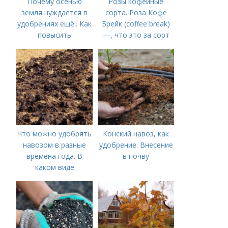
Почему осенью
Розы кофейные
земля нуждается в
сорта. Роза Кофе
удобрениях ещё.. Как
Брейк (coffee break)
повысить
—, что это за сорт
плодородие почвы
осенью
Что можно удобрять
Конский навоз, как
навозом в разные
удобрение. Внесение
времена года. В
в почву
каком виде
применяется?