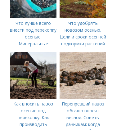
Что лучше всего
Что удобрять
внести под перекопку
новозом осенью.
осенью.
Цели и сроки осенней
Минеральные
подкормки растений
удобрения
Как вносить навоз
Перепревший навоз
осенью под
обычно вносят
перекопку. Как
весной. Советы
производить
дачникам: когда
перекопку огорода
вносить удобрение
— весной или осенью