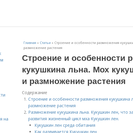
Главная
»
Статьи
»
Строение и особенности размножения кукушки
размножение растения
к
Строение и особенности 
ём
кукушкина льна. Мох куку
и размножение растения
Содержание
сти
Строение и особенности размножения кукушкина ль
размножение растения
Размножение кукушкина льна. Кукушкин лен, что за
развития жизненный цикл мха Кукушкин лен.
я на
Кукушкин лен среда обитания
Как развивается Кукушкин лен