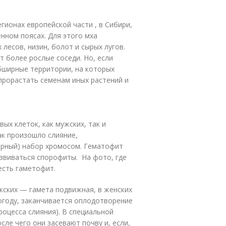
гионах европейской части , в Сибири,
нном поясах. Для этого мха
есов, низин, болот и сырых лугов.
 более рослые соседи. Но, если
обширные территории, на которых
 прорастать семенам иных растений и
ых клеток, как мужских, так и
ак произошло слияние,
арный) набор хромосом. Гематофит
азвиваться спорофиты. На фото, где
есть гаметофит.
жских — гамета подвижная, в женских
огоду, заканчивается оплодотворение
роцесса слияния). В специальной
сле чего они засевают почву и, если,