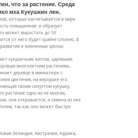
ен, что за растение. Среда
кл мха Кукушкин лен.
хов, которых насчитывается в мире
жность повышенная и образует
то может вырастать до 50
вится от него будет крайне сложно. В
 развития и жизненных циклах.
вают кукушечьим житом, царевыми
поровым многолетним растениям,
инает деревце в миниатюре с
емя цветения, на верхушке его
инающая своим силуэтом кукушку,
то растение одно из не многих,
ая, она открывается, а семена из нее
телем, так как оно может быстро
овая Зеландия, Австралия, Африка,