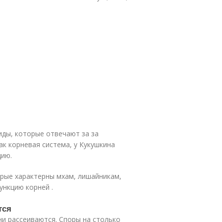
иды, которые отвечают за за
как корневая система, у Кукушкина
цию.
орые характерны мхам, лишайникам,
ункцию корней .
тся
ни рассеиваются. Споры на столько