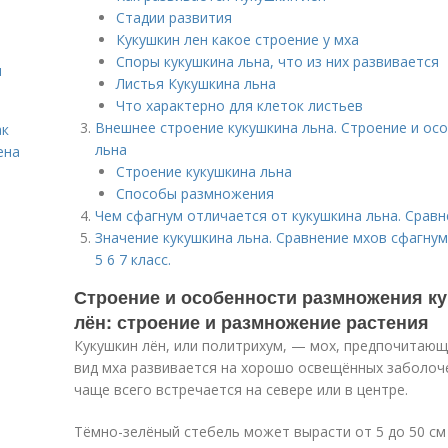
Стадии развития
Кукушкин лен какое строение у мха
Споры кукушкина льна, что из них развивается
я
Листья Кукушкина льна
Что характерно для клеток листьев
Внешнее строение кукушкина льна. Строение и ос
ак
льна
ена
Строение кукушкина льна
Способы размножения
Чем сфагнум отличается от кукушкина льна. Сравн
Значение кукушкина льна. Сравнение мхов сфагну
5 6 7 класс.
Строение и особенности размножения ку
лён: строение и размножение растения
Кукушкин лён, или политрихум, — мох, предпочитающи
вид мха развивается на хорошо освещённых заболоче
чаще всего встречается на севере или в центре.
Тёмно-зелёный стебель может вырасти от 5 до 50 см 