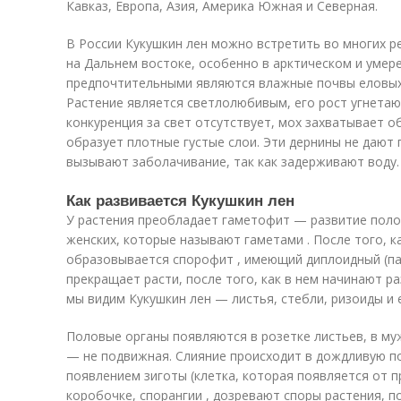
Кавказ, Европа, Азия, Америка Южная и Северная.
В России Кукушкин лен можно встретить во многих ре
на Дальнем востоке, особенно в арктическом и умере
предпочтительными являются влажные почвы еловых л
Растение является светлолюбивым, его рост угнетают
конкуренция за свет отсутствует, мох захватывает 
образует плотные густые слои. Эти дернины не дают
вызывают заболачивание, так как задерживают воду.
Как развивается Кукушкин лен
У растения преобладает гаметофит — развитие полов
женских, которые называют гаметами . После того, к
образовывается спорофит , имеющий диплоидный (п
прекращает расти, после того, как в нем начинают р
мы видим Кукушкин лен — листья, стебли, ризоиды и 
Половые органы появляются в розетке листьев, в му
— не подвижная. Слияние происходит в дождливую п
появлением зиготы (клетка, которая появляется от п
коробочке, спорангии , дозревают споры растения, по