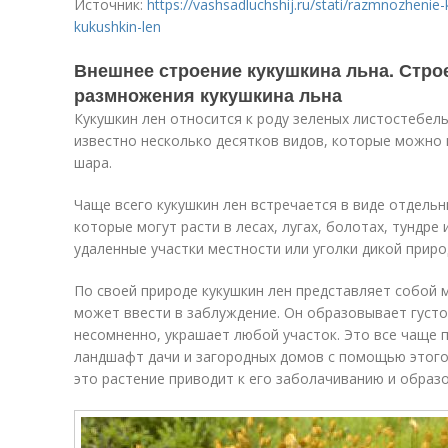
Источник:
https://vashsadluchshij.ru/stati/razmnozheni
kukushkin-len
Внешнее строение кукушкина льна. Стро
размножения кукушкина льна
Кукушкин лен относится к роду зеленых листостебел
известно несколько десятков видов, которые можно
шара.
Чаще всего кукушкин лен встречается в виде отдель
которые могут расти в лесах, лугах, болотах, тундре
удаленные участки местности или уголки дикой приро
По своей природе кукушкин лен представляет собой м
может ввести в заблуждение. Он образовывает густо
несомненно, украшает любой участок. Это все чаще 
ландшафт дачи и загородных домов с помощью этого 
это растение приводит к его заболачиванию и образ