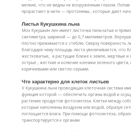
мелкие, что не видны не вооруженным глазом. Попав
прорастают в нити — протонемы , которые дают нач
Листья Кукушкина льна
Мох Кукушкин лен имеет листочки пильчатые и прямо
сантиметра, шириной — до 0,7 миллиметров. Верхушка
плотно прижимается к стеблю. Сверху поверхность ли
благодаря чему площадь листа увеличивается, что б
жестковатые, а растущие ближе к земле, мертвые и 
острые , жесткие и колючие кончики зеленого цвета,
коричневыми или светло-серыми.
Что характерно для клеток листьев
У Кукушкина льна проводящая клеточная система име
функция которой — обеспечить органы водой и осущ
растению продуктов фотосинтеза. Клетки между соб
которые наполнены воздухом или водой, образуя сет
поглощается влага. При помощи фотосинтеза, образ
транспортируется к органам.