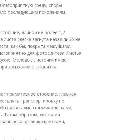
 благоприятную среду, споры
ало последующим поколениям .
стоящие, длиной не более 1,2
 листа слегка загнута назад либо не
ста, как бы, покрыта чешуйками,
лагоприятно для фотосинтеза. Листья
сухие. Молодые листочки имеют
 при засыхании становятся
ет примитивное строение, главная
ествлять транспортировку по
ой связаны «мертвыми» клетками,
ь. Таким образом, листьями
овавшаяся органика клетками,