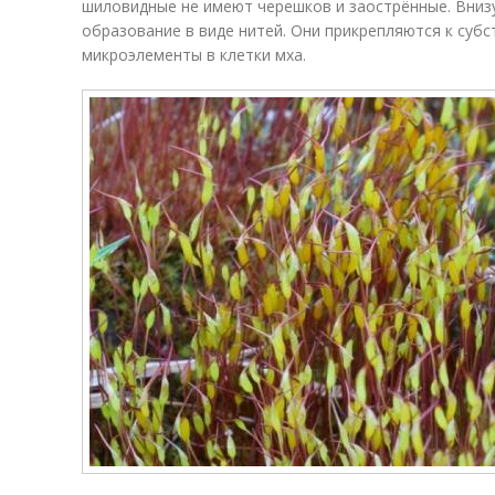
шиловидные не имеют черешков и заострённые. Вниз
образование в виде нитей. Они прикрепляются к суб
микроэлементы в клетки мха.