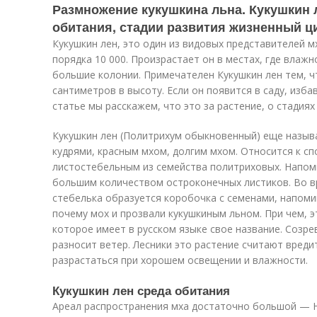
Размножение кукушкина льна. Кукушкин л
обитания, стадии развития жизненный ци
Кукушкин лен, это один из видовых представителей м
порядка 10 000. Произрастает он в местах, где вла
большие колонии. Примечателен Кукушкин лен тем, ч
сантиметров в высоту. Если он появится в саду, изба
статье мы расскажем, что это за растение, о стадиях
Кукушкин лен (Политрихум обыкновенный) еще назы
кудрями, красным мхом, долгим мхом. Относится к с
листостебельным из семейства политриховых. Напом
большим количеством остроконечных листиков. Во вр
стебелька образуется коробочка с семенами, напом
почему мох и прозвали кукушкиным льном. При чем, э
которое имеет в русском языке свое название. Созрев
разносит ветер. Лесники это растение считают вреди
разрастаться при хорошем освещении и влажности.
Кукушкин лен среда обитания
Ареал распространения мха достаточно большой — Н