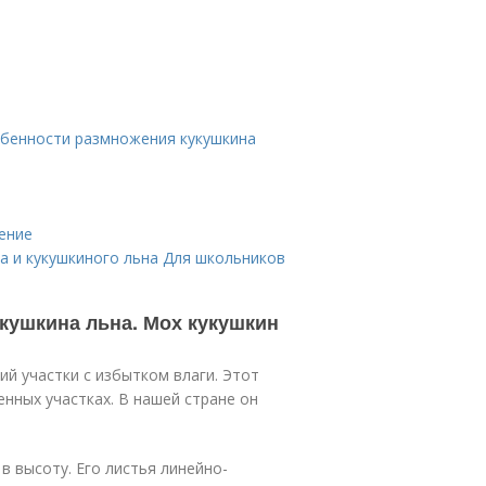
обенности размножения кукушкина
ение
ма и кукушкиного льна Для школьников
кушкина льна. Мох кукушкин
й участки с избытком влаги. Этот
нных участках. В нашей стране он
в высоту. Его листья линейно-