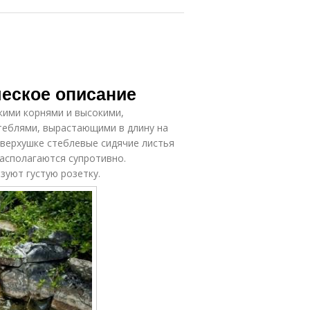
ческое описание
кими корнями и высокими,
теблями, вырастающими в длину на
 верхушке стеблевые сидячие листья
 располагаются супротивно.
зуют густую розетку.