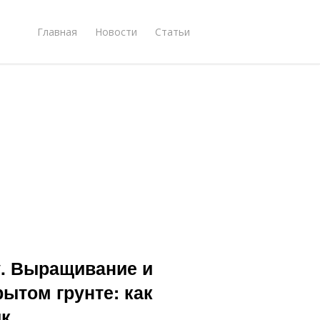
Главная
Новости
Статьи
у. Выращивание и
рытом грунте: как
ик