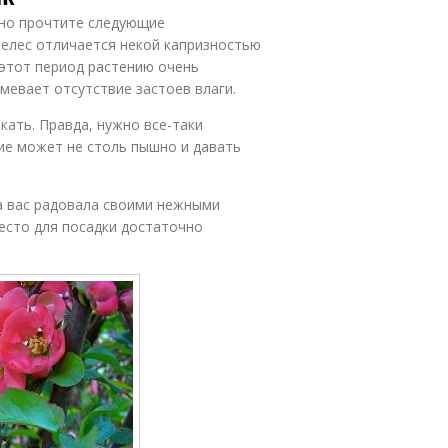
ьно прочтите следующие
мелес отличается некой капризностью
 этот период растению очень
евает отсутствие застоев влаги.
ать. Правда, нужно все-таки
ие может не столь пышно и давать
а вас радовала своими нежными
место для посадки достаточно