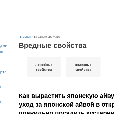
Главная
»
Вредные свойства
Вредные свойства
угое
яя
Лечебные
Полезные
свойства
свойства
орта
й
Как вырастить японскую айв
н.
уход за японской айвой в отк
правильно посадить кустарн