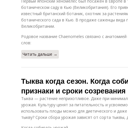
Первый японский хеномелес был посажен в Европе в 
ботаническом саду в Кью (Великобритания). Его прив
известный британский ботаник, охотник за растения
ботанического сада в Кью. В продаже саженцы вида п
Великобритании.
Родовое название Chaenomeles связано с анатомией 
слов:
Читать дальше →
Тыква когда сезон. Когда со
признаки и сроки созревания
Тыква — растение неприхотливое. Даже при минимал
урожая. Культуру ценят за питательность и усвояемо
использовать плоды можно для диетического и даже 
тыкву? Сроки сбора урожая зависят от сорта тыквы, 
Когда собирать урожай