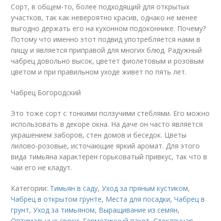
Сорт, в общем-то, более подходящий для открытых
участков, так как невероятно красив, однако не менее
выгодно держать его на кухонном подоконнике. Почему?
Потому что именно этот подвид употребляется нами в
пищу и является приправой для многих блюд. Радужный
чабрец довольно высок, цветет фиолетовым и розовым
цветом и при правильном уходе живет по пять лет.
Чабрец Богородский
Это тоже сорт с тонкими ползучими стеблями. Его можно
использовать в декоре окна. На даче он часто является
украшением заборов, стен домов и беседок. Цветы
лилово-розовые, источающие яркий аромат. Для этого
вида тимьяна характерен горьковатый привкус, так что в
чаи его не кладут.
Категории:
Тимьян в саду
,
Уход за пряным кустиком
,
Чабрец в открытом грунте
,
Места для посадки
,
Чабрец в
грунт
,
Уход за тимьяном
,
Выращивание из семян
,
Оптимальные сроки
,
Герметичный пакет
,
Стеклянная