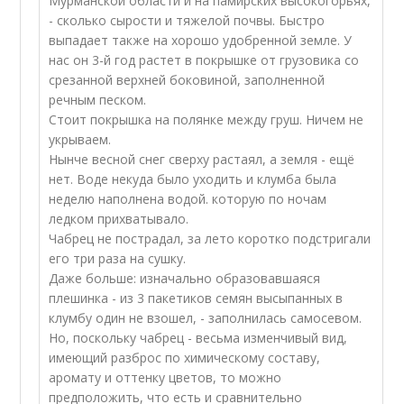
Мурманской области и на памирских высокогорьях,
- сколько сырости и тяжелой почвы. Быстро
выпадает также на хорошо удобренной земле. У
нас он 3-й год растет в покрышке от грузовика со
срезанной верхней боковиной, заполненной
речным песком.
Стоит покрышка на полянке между груш. Ничем не
укрываем.
Нынче весной снег сверху растаял, а земля - ещё
нет. Воде некуда было уходить и клумба была
неделю наполнена водой. которую по ночам
ледком прихватывало.
Чабрец не пострадал, за лето коротко подстригали
его три раза на сушку.
Даже больше: изначально образовавшаяся
плешинка - из 3 пакетиков семян высыпанных в
клумбу один не взошел, - заполнилась самосевом.
Но, поскольку чабрец - весьма изменчивый вид,
имеющий разброс по химическому составу,
аромату и оттенку цветов, то можно
предположить, что есть и сравнительно