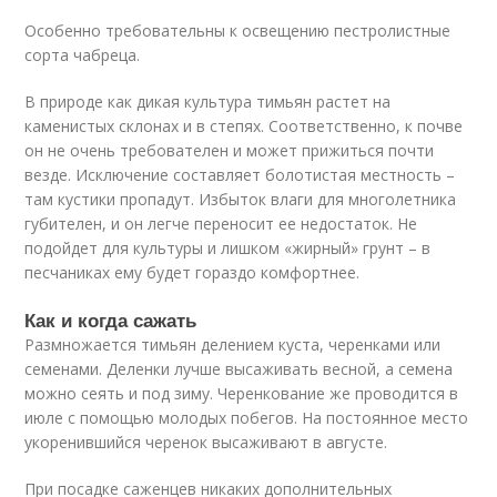
Особенно требовательны к освещению пестролистные
сорта чабреца.
В природе как дикая культура тимьян растет на
каменистых склонах и в степях. Соответственно, к почве
он не очень требователен и может прижиться почти
везде. Исключение составляет болотистая местность –
там кустики пропадут. Избыток влаги для многолетника
губителен, и он легче переносит ее недостаток. Не
подойдет для культуры и лишком «жирный» грунт – в
песчаниках ему будет гораздо комфортнее.
Как и когда сажать
Размножается тимьян делением куста, черенками или
семенами. Деленки лучше высаживать весной, а семена
можно сеять и под зиму. Черенкование же проводится в
июле с помощью молодых побегов. На постоянное место
укоренившийся черенок высаживают в августе.
При посадке саженцев никаких дополнительных