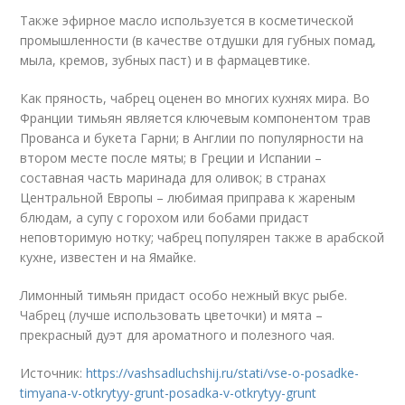
Также эфирное масло используется в косметической
промышленности (в качестве отдушки для губных помад,
мыла, кремов, зубных паст) и в фармацевтике.
Как пряность, чабрец оценен во многих кухнях мира. Во
Франции тимьян является ключевым компонентом трав
Прованса и букета Гарни; в Англии по популярности на
втором месте после мяты; в Греции и Испании –
составная часть маринада для оливок; в странах
Центральной Европы – любимая приправа к жареным
блюдам, а супу с горохом или бобами придаст
неповторимую нотку; чабрец популярен также в арабской
кухне, известен и на Ямайке.
Лимонный тимьян придаст особо нежный вкус рыбе.
Чабрец (лучше использовать цветочки) и мята –
прекрасный дуэт для ароматного и полезного чая.
Источник:
https://vashsadluchshij.ru/stati/vse-o-posadke-
timyana-v-otkrytyy-grunt-posadka-v-otkrytyy-grunt