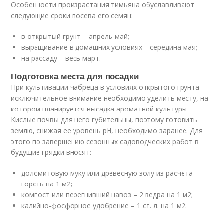
Особенности произрастания тимьяна обуславливают
следующие сроки посева его семян:
в открытый грунт – апрель-май;
выращивание в домашних условиях – середина мая;
на рассаду – весь март.
Подготовка места для посадки
При культивации чабреца в условиях открытого грунта
исключительное внимание необходимо уделить месту, на
котором планируется высадка ароматной культуры.
Кислые почвы для него губительны, поэтому готовить
землю, снижая ее уровень pH, необходимо заранее. Для
этого по завершению сезонных садоводческих работ в
будущие грядки вносят:
доломитовую муку или древесную золу из расчета
горсть на 1 м2;
компост или перегнивший навоз – 2 ведра на 1 м2;
калийно-фосфорное удобрение – 1 ст. л. на 1 м2.