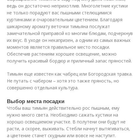
ведь он достаточно неприхотлив. Многолетние кустики
не только порадуют вас пышными стелющимися
куртинками и очаровательным цветением. Благодаря
шикарному аромату веточки тимьяна послужат
замечательной приправой ко многим блюдам, подчеркнув
их вкус. В уходе он некапризен, а одним из самых важных
моментов является правильное место посадки.
Обеспечив растениям хорошее освещение, можно
получить красивый бордюр и приличный запас пряностей.
Тимьян еще известен как чабрец или Богородская травка.
Не путать с чабером – хотя это также пряность, но
совершенно отдельная культура.
Выбор места посадки
Чтобы ваш тимьян действительно рос пышным, ему
нужно много света. Необходимо сажать кустики на
хорошо освещаемом участке. В полутени они будут не
расти, а скорее, выживать. Стебли начнут вытягиваться,
а цветение станет скудным или вовсе не наступит.