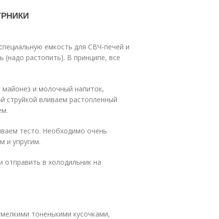
УРНИКИ
специальную емкость для СВЧ-печей и
 (надо растопить). В принципе, все
м майонез и молочный напиток,
й струйкой вливаем растопленный
ем.
иваем тесто. Необходимо очень
м и упругим.
и отправить в холодильник на
 мелкими тоненькими кусочками,