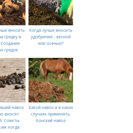
чше вносить
Когда лучше вносить
на грядку в
удобрения - весной
 Создание
или осенью?
х грядок
вший навоз
Какой навоз и в каких
о вносят
случаях применять.
й. Советы
Конский навоз
ам: когда