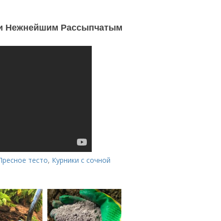
 и Нежнейшим Рассыпчатым
Пресное тесто
,
Курники с сочной