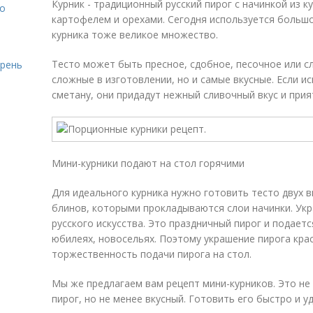
Курник - традиционный русский пирог с начинкой из к
то
картофелем и орехами. Сегодня используется больш
курника тоже великое множество.
Тесто может быть пресное, сдобное, песочное или с
ирень
сложные в изготовлении, но и самые вкусные. Если и
сметану, они придадут нежный сливочный вкус и при
Мини-курники подают на стол горячими
Для идеального курника нужно готовить тесто двух 
блинов, которыми прокладываются слои начинки. Ук
русского искусства. Это праздничный пирог и подаетс
юбилеях, новосельях. Поэтому украшение пирога кра
торжественность подачи пирога на стол.
Мы же предлагаем вам рецепт мини-курников. Это не
пирог, но не менее вкусный. Готовить его быстро и у