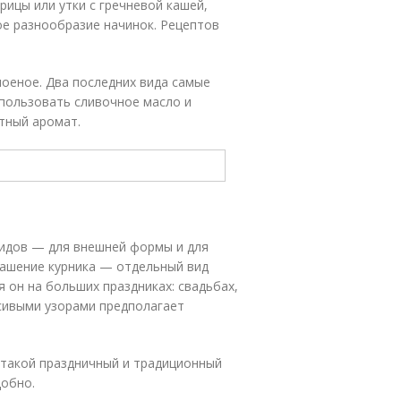
урицы или утки с гречневой кашей,
ое разнообразие начинок. Рецептов
лоеное. Два последних вида самые
спользовать сливочное масло и
ятный аромат.
видов — для внешней формы и для
рашение курника — отдельный вид
я он на больших праздниках: свадьбах,
сивыми узорами предполагает
 такой праздничный и традиционный
добно.