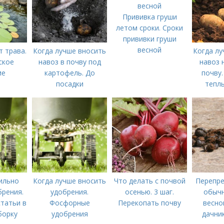
Прививка груши
летом сроки. Сроки
прививки груши
весной
т трава.
Когда лучше вносить
Когда лу
ское
навоз в почву под
навоз 
ие
картофель. До
почву.
посадки
теплы
ильно
Когда лучше вносить
Что делать с почвой
Перепре
брения.
удобрения.
осенью. 3 шаг.
обычн
татьи в
Фосфорные
Перекопать почву
весно
борку
удобрения
дачник