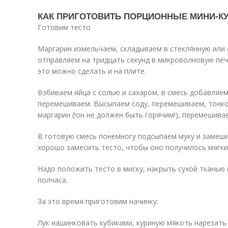
КАК ПРИГОТОВИТЬ ПОРЦИОННЫЕ МИНИ-К
Готовим тесто
Маргарин измельчаем, складываем в стеклянную или 
отправляем на тридцать секунд в микроволновую печь
это можно сделать и на плите.
Взбиваем яйца с солью и сахаром, в смесь добавляе
перемешиваем. Высыпаем соду, перемешиваем, тонко
маргарин (!он не должен быть горячим!), перемешива
В готовую смесь понемногу подсыпаем муку и замеш
хорошо замесить тесто, чтобы оно получилось мягки
Надо положить тесто в миску, накрыть сухой тканью 
полчаса.
За это время приготовим начинку:
Лук нашинковать кубиками, куриную мякоть нарезать