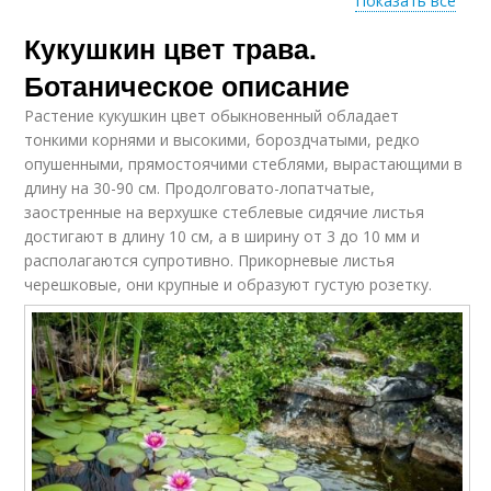
Показать все
Кукушкин цвет трава.
Полезные советы
Вредные свойства
Ботаническое описание
Растение кукушкин цвет обыкновенный обладает
тонкими корнями и высокими, бороздчатыми, редко
опушенными, прямостоячими стеблями, вырастающими в
длину на 30-90 см. Продолговато-лопатчатые,
заостренные на верхушке стеблевые сидячие листья
достигают в длину 10 см, а в ширину от 3 до 10 мм и
располагаются супротивно. Прикорневые листья
черешковые, они крупные и образуют густую розетку.