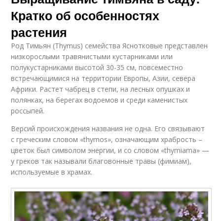
Кратко об особенностях
растения
Род Тимьян (Thymus) семейства Яснотковые представлен
низкорослыми травянистыми кустарниками или
полукустарниками высотой 30-35 см, повсеместно
встречающимися на территории Европы, Азии, севера
Африки. Растет чабрец в степи, на лесных опушках и
полянках, на берегах водоемов и среди каменистых
россыпей.
Версий происхождения названия не одна. Его связывают
с греческим словом «thymos», означающим храбрость –
цветок был символом энергии, и со словом «thymiama» —
у греков так называли благовонные травы (фимиам),
используемые в храмах.