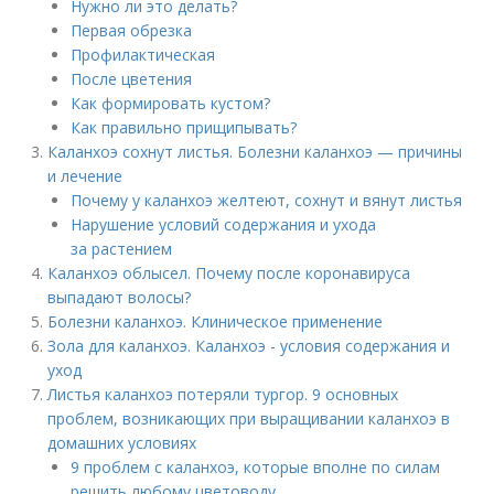
Нужно ли это делать?
Первая обрезка
Профилактическая
После цветения
Как формировать кустом?
Как правильно прищипывать?
Каланхоэ сохнут листья. Болезни каланхоэ — причины
и лечение
Почему у каланхоэ желтеют, сохнут и вянут листья
Нарушение условий содержания и ухода
за растением
Каланхоэ облысел. Почему после коронавируса
выпадают волосы?
Болезни каланхоэ. Клиническое применение
Зола для каланхоэ. Каланхоэ - условия содержания и
уход
Листья каланхоэ потеряли тургор. 9 основных
проблем, возникающих при выращивании каланхоэ в
домашних условиях
9 проблем с каланхоэ, которые вполне по силам
решить любому цветоводу