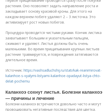
Первое прищипывание проводится сразу после покупки
растения. Оно позволяет задать направление роста и
закладывает основу красивой кроны. Для этого на
каждом верхнем побеге удаляют 2 – 3 листочка. Это
активизирует рост новых побегов.
Процедура проводится чистыми руками. Кончик листика
захватывают большим и указательным пальцем,
сжимают и удаляют. Листья должны быть очень
маленькими. Во время прищипывания крупных листьев
растение травмируется, и повреждения затягиваются
длительное время.
Источник:
https://vashsadluchshij.ru/stati/kak-reanimirovat-
kalanhoe-s-vyalymi-listyami-kalanhoe-opadayut-listya-chto-
delat-pochemu
Каланхоэ сохнут листья. Болезни каланхоэ
— причины и лечение
Болезни каланхоэ встречаются довольно часто и могут
провоцировать негативные последствия для цветка.