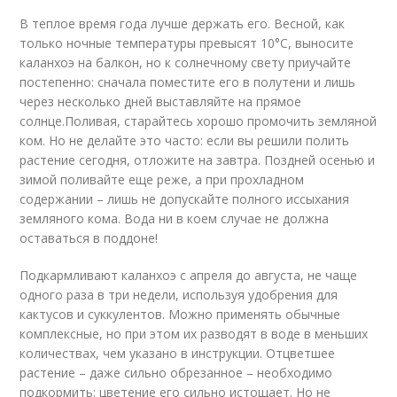
В теплое время года лучше держать его. Весной, как
только ночные температуры превысят 10°С, выносите
каланхоэ на балкон, но к солнечному свету приучайте
постепенно: сначала поместите его в полутени и лишь
через несколько дней выставляйте на прямое
солнце.Поливая, старайтесь хорошо промочить земляной
ком. Но не делайте это часто: если вы решили полить
растение сегодня, отложите на завтра. Поздней осенью и
зимой поливайте еще реже, а при прохладном
содержании – лишь не допускайте полного иссыхания
земляного кома. Вода ни в коем случае не должна
оставаться в поддоне!
Подкармливают каланхоэ с апреля до августа, не чаще
одного раза в три недели, используя удобрения для
кактусов и суккулентов. Можно применять обычные
комплексные, но при этом их разводят в воде в меньших
количествах, чем указано в инструкции. Отцветшее
растение – даже сильно обрезанное – необходимо
подкормить: цветение его сильно истощает. Но не