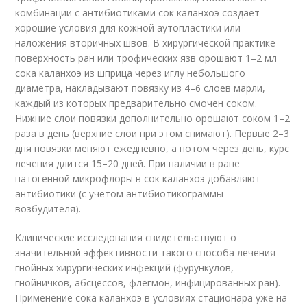
комбинации с антибиотиками сок каланхоэ создает
хорошие условия для кожной аутопластики или
наложения вторичных швов. В хирургической практике
поверхность ран или трофических язв орошают 1–2 мл
сока каланхоэ из шприца через иглу небольшого
диаметра, накладывают повязку из 4–6 слоев марли,
каждый из которых предварительно смочен соком.
Нижние слои повязки дополнительно орошают соком 1–2
раза в день (верхние слои при этом снимают). Первые 2–3
дня повязки меняют ежедневно, а потом через день, курс
лечения длится 15–20 дней. При наличии в ране
патогенной микрофлоры в сок каланхоэ добавляют
антибиотики (с учетом антибиотикограммы
возбудителя).
Клинические исследования свидетельствуют о
значительной эффективности такого способа лечения
гнойных хирургических инфекций (фурункулов,
гнойничков, абсцессов, флегмон, инфицированных ран).
Применение сока каланхоэ в условиях стационара уже на