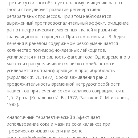
третьи сутки способствует полному очищению ран от
гноя и стимулирует развитие регенеративно-
репаративных процессов. При этом наблюдается
выраженный противовоспалительный эффект, очищение
ран от некротически измененных тканей и развитие
грануляционного процесса. При этом начиная с 3–6 дня
лечения в раневом содержимом резко уменьшается
количество полиморфно-ядерных лейкоцитов,
усиливается интенсивность фагоцитоза. Одновременно в
мазках из ран увеличивается число полибластов и
усиливается их трансформация в профибробласты
(Кириллюк Ж. И., 1977). Сроки заживления ран и
продолжительность временной нетрудоспособности
пациентов при лечении соком каланхоэ сокращаются в
1,5–2 раза (Коваленко И. В., 1972; Раззаков С. М. и соавт.,
1982).
Аналогичный терапевтический эффект дает
использование сока и мази из сока каланхоэ при
трофических язвах голени (на фоне
посттромбофлебитического синдрома, травм, сахарного