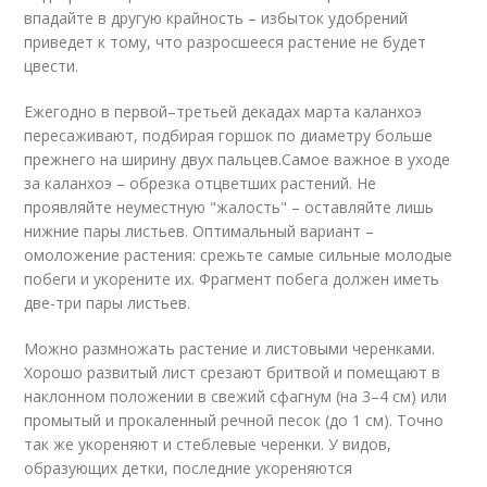
впадайте в другую крайность – избыток удобрений
приведет к тому, что разросшееся растение не будет
цвести.
Ежегодно в первой–третьей декадах марта каланхоэ
пересаживают, подбирая горшок по диаметру больше
прежнего на ширину двух пальцев.Самое важное в уходе
за каланхоэ – обрезка отцветших растений. Не
проявляйте неуместную "жалость" – оставляйте лишь
нижние пары листьев. Оптимальный вариант –
омоложение растения: срежьте самые сильные молодые
побеги и укорените их. Фрагмент побега должен иметь
две-три пары листьев.
Можно размножать растение и листовыми черенками.
Хорошо развитый лист срезают бритвой и помещают в
наклонном положении в свежий сфагнум (на 3–4 см) или
промытый и прокаленный речной песок (до 1 см). Точно
так же укореняют и стеблевые черенки. У видов,
образующих детки, последние укореняются