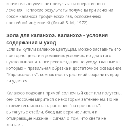
значительно улучшает результаты оперативного
лечения. Неплохие результаты получены при лечении
соком каланхоэ трофических язв, осложненных
протейной инфекцией (Дикий Б. М., 1972).
Зола для каланхоэ. Каланхоэ - условия
содержания и уход
Если вы купили каланхоэ цветущим, можно заставить его
повторно цвести в домашних условиях, но для этого
нужно выполнять все рекомендации по уходу, главные из
которых – правильная обрезка и достаточное освещение.
"Карликовость", компактность растений сохранить вряд
ли удастся.
Каланхоэ подходит прямой солнечный свет или полутень,
они способны мириться с некоторым затенением. Но не
стремитесь испытать растение "на прочность":
вытянутые стебли, бледные верхние листья и
отмирающие нижние – сигнал о том, что света не
хватает.