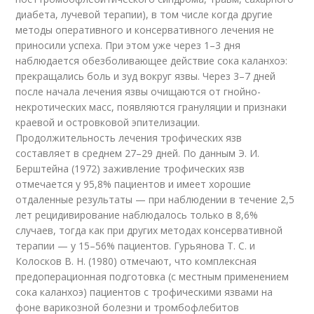
диабета, лучевой терапии), в том числе когда другие
методы оперативного и консервативного лечения не
приносили успеха. При этом уже через 1–3 дня
наблюдается обезболивающее действие сока каланхоэ:
прекращались боль и зуд вокруг язвы. Через 3–7 дней
после начала лечения язвы очищаются от гнойно-
некротических масс, появляются грануляции и признаки
краевой и островковой эпителизации.
Продолжительность лечения трофических язв
составляет в среднем 27–29 дней. По данным Э. И.
Берштейна (1972) заживление трофических язв
отмечается у 95,8% пациентов и имеет хорошие
отдаленные результаты — при наблюдении в течение 2,5
лет рецидивирование наблюдалось только в 8,6%
случаев, тогда как при других методах консервативной
терапии — у 15–56% пациентов. Гурьянова Т. С. и
Колосков В. Н. (1980) отмечают, что комплексная
предоперационная подготовка (с местным применением
сока каланхоэ) пациентов с трофическими язвами на
фоне варикозной болезни и тромбофлебитов