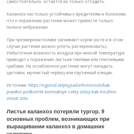
самостоятельно, остается их только отсадить.
Каланхоэ настолько устойчивы к вредителям и болезням,
что к поражению растения может привести только
полное небрежение.
При чрезмерном поливе загнивают корни (хотя и в этом
случае растение можно успеть расчеренковать).
Избыточная влажность воздуха при низкой температуре
приводит к поражению листьев гнилями или плесневыми
грибами. На ослабленное растение могут нападать
щитовки, мучнистый червец или паутинный клещик.
Источник:
https://ogorod.zelynyjsad.info/novosti/kak-
pravilno-podkormit-komnatnye-cvety-zoloy-kak-mozhno-
vnosit-zolu
Листья каланхоэ потеряли тургор. 9
основных проблем, возникающих при
выращивании каланхоэ в домашних
условиях