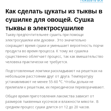
Показать все
Как сделать цукаты из тыквы в
Классические
Рецепты с фото
рецепты
сушилке для овощей. Сушка
тыквы в электросушилке
Тыкву предпочтительнее сушить при помощи
Рецепт с фото
Классический рецепт
электросушилки или духовки . Это значительно
сокращает время сушки и уменьшает вероятность порчи
продукта во время процесса. К тому же сушилка
существенно облегчает процесс, так как вмешательство
человека практически не требуется.
Курник по рецепту
Рецепт на зиму
Подготовленные ломтики раскладывают на решетках на
небольшом расстоянии друг от друга. Температуру
устанавливают не менее 55-60 °С. Чтобы дольки не
прилипали к решеткам, их периодически переворачивают.
Общее время приготовления лакомства зависит от
размеров тыквенных кусочков и влажности мякоти . В
среднем процесс сушки длится от 12 до 20 часов.