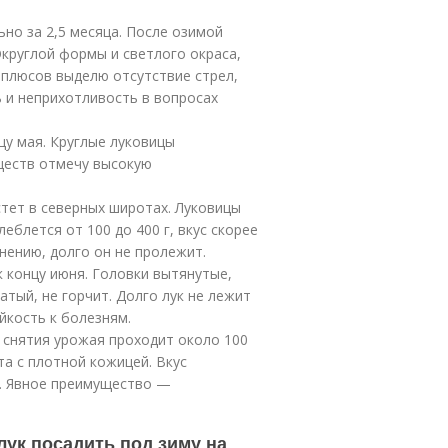
но за 2,5 месяца. После озимой
Округлой формы и светлого окраса,
х плюсов выделю отсутствие стрел,
ь и неприхотливость в вопросах
цу мая. Круглые луковицы
уществ отмечу высокую
стет в северных широтах. Луковицы
еблется от 100 до 400 г, вкус скорее
анению, долго он не пролежит.
 концу июня. Головки вытянутые,
атый, не горчит. Долго лук не лежит
йкость к болезням.
 снятия урожая проходит около 100
та с плотной кожицей. Вкус
г. Явное преимущество —
лук посадить под зиму на