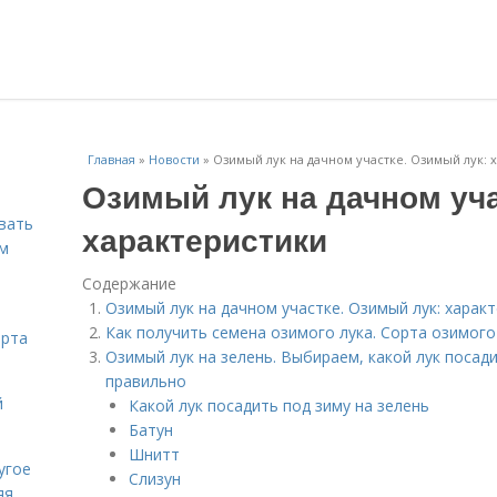
Главная
»
Новости
»
Озимый лук на дачном участке. Озимый лук: 
Озимый лук на дачном уча
вать
характеристики
ем
Содержание
Озимый лук на дачном участке. Озимый лук: харак
Как получить семена озимого лука. Сорта озимого
орта
Озимый лук на зелень. Выбираем, какой лук посади
правильно
й
Какой лук посадить под зиму на зелень
Батун
Шнитт
угое
Слизун
яя