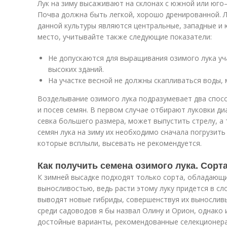
Лук на зиму высаживают на склонах с южной или юго
Почва должна быть легкой, хорошо дренированной. 
данной культуры являются центральные, западные и
место, учитывайте также следующие показатели:
Не допускаются для выращивания озимого лука уч
высоких зданий.
На участке весной не должны скапливаться воды, 
Возделывание озимого лука подразумевает два спос
и посев семян. В первом случае отбирают луковки ди
севка большего размера, может выпустить стрелу, а 
семян лука на зиму их необходимо сначала погрузить
которые всплыли, высевать не рекомендуется.
Как получить семена озимого лука. Сорт
К зимней высадке подходят только сорта, обладающ
выносливостью, ведь расти этому луку придется в с
выводят новые гибриды, совершенствуя их вынослив
среди садоводов я бы назвал Олину и Орион, однако 
достойные варианты, рекомендованные селекционерам