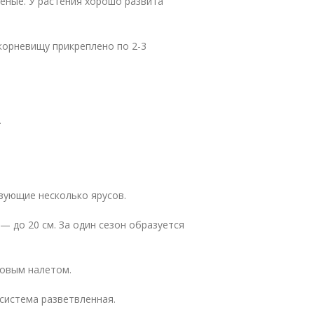
леные. У растения хорошо развита
корневищу прикреплено по 2-3
.
зующие несколько ярусов.
— до 20 см. За один сезон образуется
ковым налетом.
 система разветвленная.