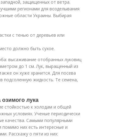
–западной, защищенных от ветра.
Лучшими регионами для возделывания
 южные области Украины. Выбирая
астки с тенью от деревьев или
место должно быть сухое.
оба: высаживание отобранных луковиц
аметром до 1 см. Лук, выращенный из
также он хуже хранится. Для посева
 в подсоленную жидкость. Те семена,
а озимого лука
ие стойкостью к холодам и общей
ложных условиях. Ученые периодически
ые качества. Самыми популярными
и помимо них есть интересные и
и. Расскажу о пяти из них: