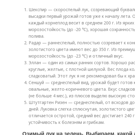
Шекспир — скороспелый лук, созревающий букваль
высадки первый урожай готов уже к началу лета. 
каждый корнеплод весит в среднем 200 г. Из ярки
морозостойкость (до -20 ℃), хорошая сохранност
полива.
Радар — раннеспелый, полностью созревает к кон
золотистого цвета имеют вес до 350 г. Из преим
морозостойкость (до -23 ℃) и отличный вкус.
Эллан — один из самых ранних сортов. Хорошо ра
круглые, желтые, с плотной шелухой. Вес плода кол
сладковатый. Этот лук я не рекомендовал бы к хр
Сеншуй — среднеспелый вид, урожай будет готов к
овальные, желто-коричневого цвета. Вкус сладков
(не больше 4 мес.), из плюсов выделю высокую сто
Штутгартен Ризен — среднеспелый, от всходов до
дней. Луковка слегка сплюснутая, золотистого цве
отличается остротой, средний вес достигает 240 
устойчивость к болезням и грибкам.
Озимый лук на зелень. Выбираем, какой 