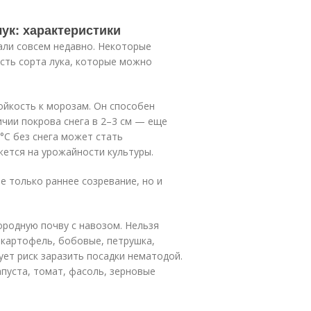
ук: характеристики
али совсем недавно. Некоторые
есть сорта лука, которые можно
ойкость к морозам. Он способен
ичии покрова снега в 2–3 см — еще
°С без снега может стать
ажется на урожайности культуры.
е только раннее созревание, но и
ородную почву с навозом. Нельзя
с картофель, бобовые, петрушка,
ует риск заразить посадки нематодой.
пуста, томат, фасоль, зерновые