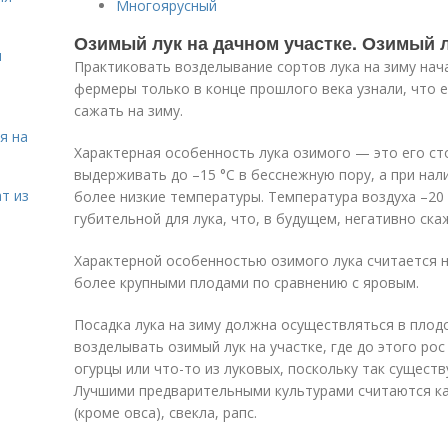
Многоярусный
Озимый лук на дачном участке. Озимый л
я
Практиковать возделывание сортов лука на зиму нач
фермеры только в конце прошлого века узнали, что 
сажать на зиму.
я на
Характерная особенность лука озимого — это его ст
выдерживать до –15 °С в бесснежную пору, а при нал
т из
более низкие температуры. Температура воздуха –20 
губительной для лука, что, в будущем, негативно ск
Характерной особенностью озимого лука считается н
более крупными плодами по сравнению с яровым.
Посадка лука на зиму должна осуществляться в плод
возделывать озимый лук на участке, где до этого ро
огурцы или что-то из луковых, поскольку так существ
Лучшими предварительными культурами считаются ка
(кроме овса), свекла, рапс.