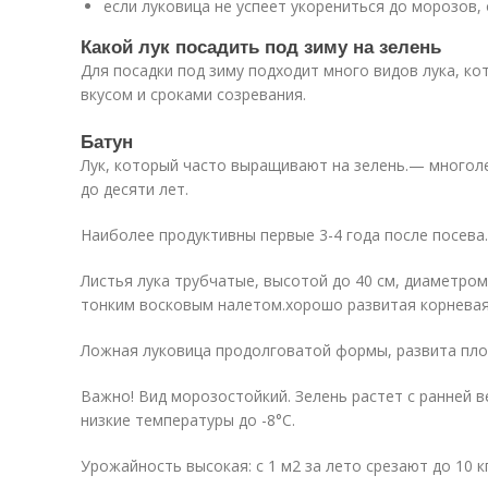
если луковица не успеет укорениться до морозов, 
Какой лук посадить под зиму на зелень
Для посадки под зиму подходит много видов лука, к
вкусом и сроками созревания.
Батун
Лук, который часто выращивают на зелень.— многоле
до десяти лет.
Наиболее продуктивны первые 3-4 года после посева.
Листья лука трубчатые, высотой до 40 см, диаметром
тонким восковым налетом.хорошо развитая корневая
Ложная луковица продолговатой формы, развита плох
Важно! Вид морозостойкий. Зелень растет с ранней в
низкие температуры до -8°С.
Урожайность высокая: с 1 м2 за лето срезают до 10 к