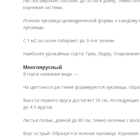
Листья широкие, плоские, до 30 см в длину, темно-зе
корневая система.
Ложная луковица цилиндрической формы, к каждому 
луковицы.
С 1 м2 за сезон собирают до 3-4 кг зелени.
Наиболее урожайные сорта: Грин, Лидер, Очарование
Многоярусный
Второе название вида —.
На цветоносе растения формируются луковицы, обра
Высота первого яруса достигает 50 см, последующих 
до 4-5 ярусов.
Листья полые, длиной до 80 см, темно-зеленые с вос
Вкус острый. Образуется ложная луковица. Корневая