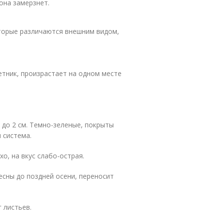
она замерзнет.
оторые различаются внешним видом,
тник, произрастает на одном месте
 до 2 см. Темно-зеленые, покрыты
 система.
о, на вкус слабо-острая.
есны до поздней осени, переносит
г листьев.