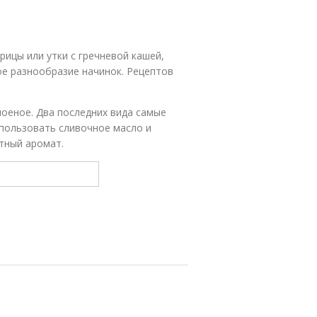
урицы или утки с гречневой кашей,
ое разнообразие начинок. Рецептов
лоеное. Два последних вида самые
спользовать сливочное масло и
ятный аромат.