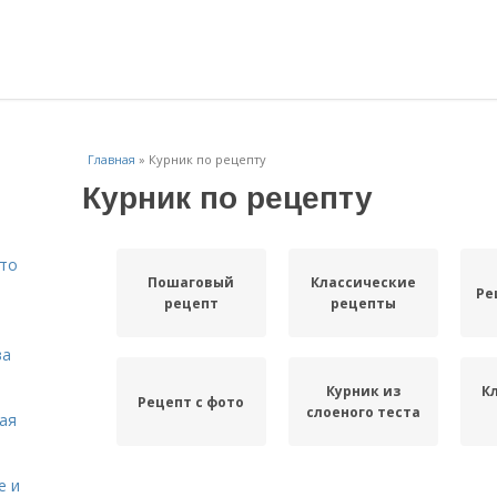
Главная
»
Курник по рецепту
Курник по рецепту
Что
Пошаговый
Классические
Ре
рецепт
рецепты
ва
Курник из
К
Рецепт с фото
слоеного теста
кая
е и