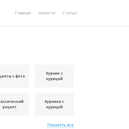
Главная
Новости
Статьи
Курник с
цепты с фото
курицей
лассический
Курники с
рецепт
курицей
Показать все