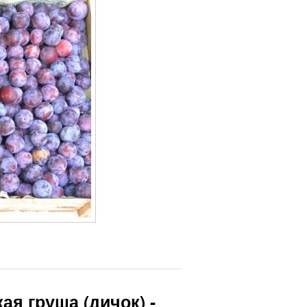
ая груша (дичок) -