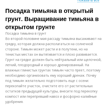
Показать все
Посадка тимьяна в открытый
Тимьян в горшке
Правильный грунт
грунт. Выращивание тимьяна в
открытом грунте
Посадка тимьяна в грунт
Выращивание в
Уход за тимьяном
Во второй половине мая рассаду тимьяна высаживают на
открытом грунте
грядку, которая должна располагаться на солнечной
стороне. Тимьян может расти и в полутени, но на
тенистых местах он вытягивается и плохо развивается.
Грунт на грядке должен быть нейтральный или щелочной,
Уход в открытом
Грунт в средней
легкий, плодородный и хорошо дренированный. На
грунте
полосе
влажных глинистых грунтах тимьян часто преет, поэтому
необходимо организовать ему хороший дренаж. Почву
под тимьян желательно подготовить еще с осени:
перекопайте участок, очистите его от растительных
Посадка в открытый
Тимьян в саду
остатков предыдущей культуры, внесите под перекопку
грунт
компост или перепревший навоз и фосфорно-калийные
удобрения.