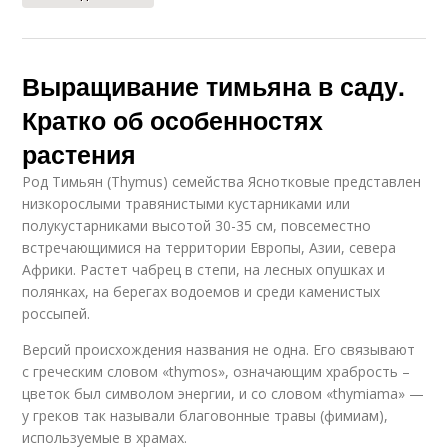
Выращивание тимьяна в саду.
Кратко об особенностях
растения
Род Тимьян (Thymus) семейства Яснотковые представлен
низкорослыми травянистыми кустарниками или
полукустарниками высотой 30-35 см, повсеместно
встречающимися на территории Европы, Азии, севера
Африки. Растет чабрец в степи, на лесных опушках и
полянках, на берегах водоемов и среди каменистых
россыпей.
Версий происхождения названия не одна. Его связывают
с греческим словом «thymos», означающим храбрость –
цветок был символом энергии, и со словом «thymiama» —
у греков так называли благовонные травы (фимиам),
используемые в храмах.