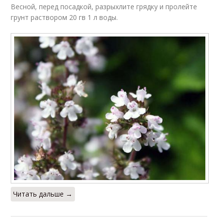
Весной, перед посадкой, разрыхлите грядку и пролейте
Места для тимьяна
Тимьян из семян
грунт раствором 20 гв 1 л воды.
Тимьян в
Тимьян в домашних
ландшафтном
условиях
дизайне
Чабрец в грунт
Читать дальше →