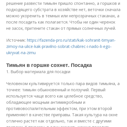
решение развести тимьян пришло спонтанно, а горшков и
подходящего субстрата в хозяйстве нет, веточки сначала
можно укоренить в темных или непрозрачных стаканах, а
после посадить как полагается. Чтобы ни один черенок
не засох, притените стакан от прямых солнечных лучей.
Источник:
https://fazenda-pro.ru/stati/kak-sohranit-timyan-
zimoy-na-ulice-kak-pravilno-sobrat-chabrec-i-nado-li-ego-
ukryvat-na-zimu
Тимьян в горшке сохнет. Посадка
1. Выбор материала для посадки
Человеком культивируется только пара видов тимьяна, а
точнее: тимьян обыкновенный и ползучий. Первый
используется чаще всего как целебное средство,
обладающее мощным антимикробным и
противовоспалительным эффектом, при этом второй
применяют в качестве приправы. Такая культура на окне
отлично растет как отдельно, так и вместе с другими