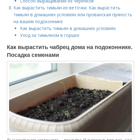
Способ выращивания из черенков
Как вырастить тимьян из веточки. Как вырастить
тимьян в домашних условиях или прованская пряность
на вашем подоконнике
Как вырастить тимьян в домашних условиях
Уход за тимьяном в горшке
Как вырастить чабрец дома на подоконнике.
Посадка семенами
Высаживание семенами – доступный вариант для тех, кто