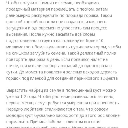
Чтобы получить тимьян из семян, необходимо
посадочный материал перемешать с песком, затем
равномерно распределить по площади горшка. Такой
простой способ позволит не создавать излишнего
загущения и одновременно упростить сам процесс
высевания. После нужно засыпать все слоем
подготовленного грунта на толщину не более 10
миллиметров. Землю увлажнить пульверизатором, чтобы
не слишком заглубить семена. Такой деликатный полив
повторять два раза в день. Если появился налет на
почве, снизить число опрыскиваний до одного раза в
сутки. До момента появления зеленых всходов держать
горшок под пленкой для создания парникового эффекта.
Вырастить чабрец из семян в полноценный куст можно
уже за 1-2 года. Чтобы растение развивалось активно,
первые месяцы ему требуется умеренная притененность.
Нередко любители сталкиваются с тем, что совсем
молодой куст буквально засох, хотя до этого рос вполне
нормально. Причина гибели – слишком высокая
температура или избыток света. Именно они оказывают