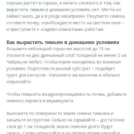
хорошо растет в горшке, и ничего сложного в том,
как
вырастить тимьян
в домашних условиях, нет. Места он
займет мало, да и в уходе некапризен. Покупаете семена,
готовите почву, освобождаете место на светлом окне –
и приступаете к «садово-комнатным» работам.
Как вырастить тимьян в домашних условиях
Возьмите небольшой горшочек высотой до 15 см.
Уложите на дно дренажный слой толщиной не менее 2 см.
Чабрец не любит, чтобы корни находились во влажных
условиях. Подготовьте рыхлый субстрат – подойдет
грунт для кактусов . Наполните им вазончик и обильно
опрыскайте.
Чтобы повысить воздухопроницаемость почвы, добавьте
немного перлита и вермикулита.
Выложите по поверхности земли семена тимьяна и
засыпьте их грунтом. Сильно на зарывайте – достаточно
слоя до 1 см толщиной, иначе семечки долго будут
сидеть. Снова опрыскайте и на первое время накройте