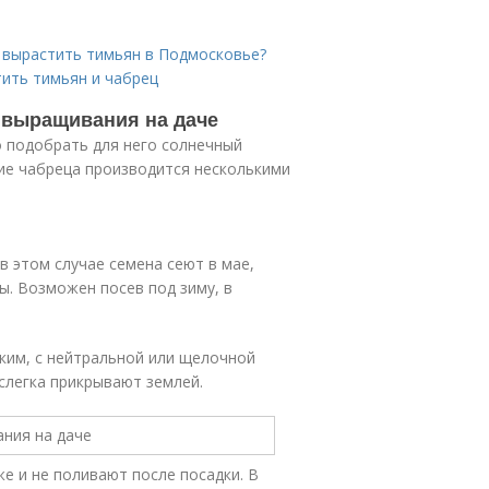
к вырастить тимьян в Подмосковье?
тить тимьян и чабрец
ы выращивания на даче
о подобрать для него солнечный
ие чабреца производится несколькими
в этом случае семена сеют в мае,
ы. Возможен посев под зиму, в
ким, с нейтральной или щелочной
 слегка прикрывают землей.
е и не поливают после посадки. В