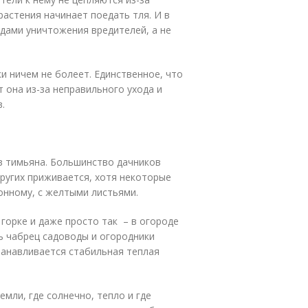
растения начинает поедать тля. И в
дами уничтожения вредителей, а не
и ничем не болеет. Единственное, что
т она из-за неправильного ухода и
.
в тимьяна. Большинство дачников
ругих приживается, хотя некоторые
нному, с желтыми листьями.
горке и даже просто так – в огороде
ь чабрец садоводы и огородники
станавливается стабильная теплая
мли, где солнечно, тепло и где