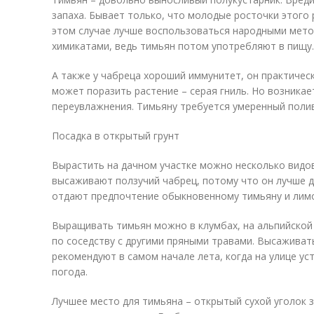
запаха. Бывает только, что молодые росточки этого 
этом случае лучше воспользоваться народными мето
химикатами, ведь тимьян потом употребляют в пищу.
А также у чабреца хороший иммунитет, он практическ
может поразить растение – серая гниль. Но возникае
переувлажнения. Тимьяну требуется умеренный полив
Посадка в открытый грунт
Вырастить на дачном участке можно несколько видо
высаживают ползучий чабрец, потому что он лучше д
отдают предпочтение обыкновенному тимьяну и лимо
Выращивать тимьян можно в клумбах, на альпийской 
по соседству с другими пряными травами. Высаживат
рекомендуют в самом начале лета, когда на улице у
погода.
Лучшее место для тимьяна – открытый сухой уголок зе