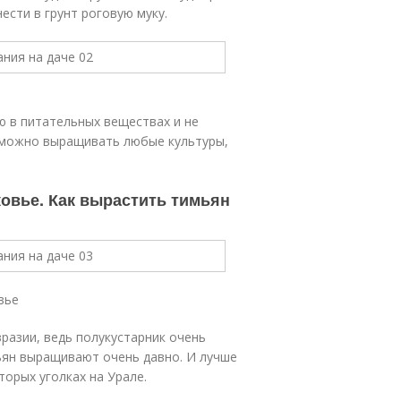
сти в грунт роговую муку.
ю в питательных веществах и не
го можно выращивать любые культуры,
ковье. Как вырастить тимьян
вье
вразии, ведь полукустарник очень
ьян выращивают очень давно. И лучше
торых уголках на Урале.