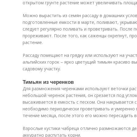
открытом грунте растение может увеличивать площа
Можно вырастить из семян рассаду в домашних услов
подготовленные емкости в марте, поливают, укрываю
следует регулярно поливать и проветривать. После 
прореживают. После того, как саженцы окрепнут, пр
растение.
Рассаду помещают на грядку или используют на участ
альпийских горок – ярко цветущий тимьян красиво в
садовому участку.
Тимьян из черенков
Для размножения черенками используют веточки раст
небольшой черенок растения, он срезается под угло
высаживается в емкость с песком. Она накрывается с
необходимо периодически проветривать и умеренно п
течение месяца, после этого его можно пересадить в
Взрослые кустики чабреца отлично размножаются дел
аккуратно распутать корни.