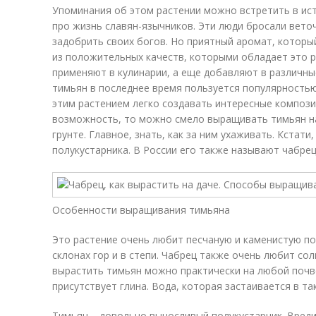
Упоминания об этом растении можно встретить в ист
про жизнь славян-язычников. Эти люди бросали вето
задобрить своих богов. Но приятный аромат, которы
из положительных качеств, которыми обладает это р
применяют в кулинарии, а еще добавляют в различны
тимьян в последнее время пользуется популярностью
этим растением легко создавать интересные компози
возможность, то можно смело выращивать тимьян н
грунте. Главное, знать, как за ним ухаживать. Кстати
полукустарника. В России его также называют чабре
Особенности выращивания тимьяна
Это растение очень любит песчаную и каменистую по
склонах гор и в степи. Чабрец также очень любит сол
вырастить тимьян можно практически на любой почве
присутствует глина. Вода, которая застаивается в та
Тимьян – довольно выносливый полукустарник. Вреди