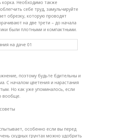
ь корка. Необходимо также
 облегчить себе труд, замульчируйте
ает обрезку, которую проводят
орачивают на две трети – до начала
тики были плотными и компактными.
лажнение, поэтому будьте бдительны и
ма. С началом цветения и нарастания
тым. Но как уже упоминалось, если
о вообще.
 советы
спытывает, особенно если вы перед
очень скудных грунтах можно удобрить