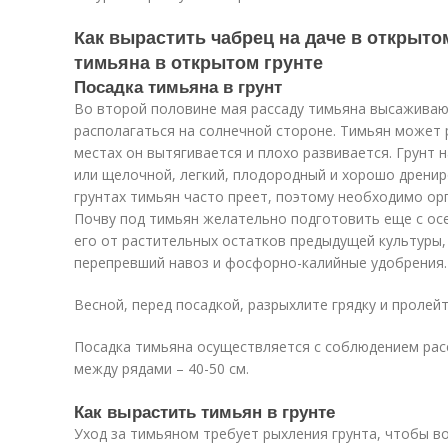
Как вырастить чабрец на даче в открыт
тимьяна в открытом грунте
Посадка тимьяна в грунт
Во второй половине мая рассаду тимьяна высаживают
располагаться на солнечной стороне. Тимьян может р
местах он вытягивается и плохо развивается. Грунт 
или щелочной, легкий, плодородный и хорошо дренир
грунтах тимьян часто преет, поэтому необходимо ор
Почву под тимьян желательно подготовить еще с осе
его от растительных остатков предыдущей культуры,
перепревший навоз и фосфорно-калийные удобрения.
Весной, перед посадкой, разрыхлите грядку и пролейт
Посадка тимьяна осуществляется с соблюдением расс
между рядами – 40-50 см.
Как вырастить тимьян в грунте
Уход за тимьяном требует рыхления грунта, чтобы во