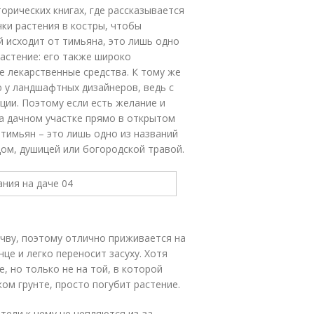
орических книгах, где рассказывается
чки растения в костры, чтобы
й исходит от тимьяна, это лишь одно
астение: его также широко
е лекарственные средства. К тому же
 у ландшафтных дизайнеров, ведь с
ции. Поэтому если есть желание и
а дачном участке прямо в открытом
, тимьян – это лишь одно из названий
цом, душицей или богородской травой.
чву, поэтому отлично приживается на
нце и легко переносит засуху. Хотя
, но только не на той, в которой
ком грунте, просто погубит растение.
тели к нему не цепляются из-за