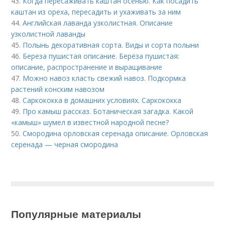
43.
Когда пересаживать каштан осенью. Как посадить
каштан из ореха, пересадить и ухаживать за ним
44.
Английская лаванда узколистная. Описание
узколистной лаванды
45.
Полынь декоративная сорта. Виды и сорта полыни
46.
Береза пушистая описание. Берёза пушистая:
описание, распространение и выращивание
47.
Можно навоз класть свежий навоз. Подкормка
растений конским навозом
48.
Саркококка в домашних условиях. Саркококка
49.
Про камыш рассказ. Ботаническая загадка. Какой
«камыш» шумел в известной народной песне?
50.
Смородина орловская серенада описание. Орловская
серенада — черная смородина
Популярные материалы