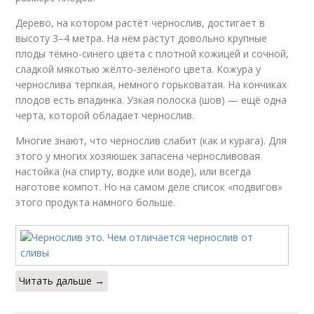
Дерево, на котором растёт чернослив, достигает в
высоту 3–4 метра. На нём растут довольно крупные
плоды тёмно-синего цвета с плотной кожицей и сочной,
сладкой мякотью жёлто-зелёного цвета. Кожура у
чернослива терпкая, немного горьковатая. На кончиках
плодов есть впадинка. Узкая полоска (шов) — ещё одна
черта, которой обладает чернослив.
Многие знают, что чернослив слабит (как и курага). Для
этого у многих хозяюшек запасена черносливовая
настойка (на спирту, водке или воде), или всегда
наготове компот. Но на самом деле список «подвигов»
этого продукта намного больше.
Читать дальше →