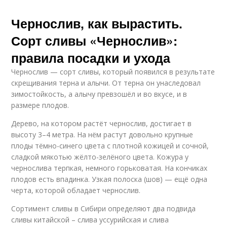
Чернослив, как вырастить.
Сорт сливы «Чернослив»:
правила посадки и ухода
Чернослив — сорт сливы, который появился в результате
скрещивания терна и алычи. От терна он унаследовал
зимостойкость, а алычу превзошёл и во вкусе, и в
размере плодов.
Дерево, на котором растёт чернослив, достигает в
высоту 3–4 метра. На нём растут довольно крупные
плоды тёмно-синего цвета с плотной кожицей и сочной,
сладкой мякотью жёлто-зелёного цвета. Кожура у
чернослива терпкая, немного горьковатая. На кончиках
плодов есть впадинка. Узкая полоска (шов) — ещё одна
черта, которой обладает чернослив.
Сортимент сливы в Сибири определяют два подвида
сливы китайской – слива уссурийская и слива