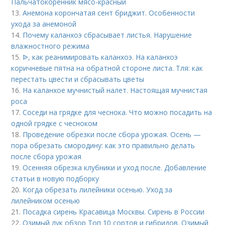
Пальчатокоренник мясо-красный
13.
Анемона корончатая сент бриджит. Особенности
ухода за анемоной
14.
Почему каланхоэ сбрасывает листья. Нарушение
влажностного режима
15.
ᐉ, как реанимировать каланхоэ. На каланхоэ
коричневые пятна на обратной стороне листа. Тля: как
перестать цвести и сбрасывать цветы
16.
На каланхое мучнистый налет. Настоящая мучнистая
роса
17.
Соседи на грядке для чеснока. Что можно посадить на
одной грядке с чесноком
18.
Проведение обрезки после сбора урожая. Осень —
пора обрезать смородину: как это правильно делать
после сбора урожая
19.
Осенняя обрезка клубники и уход после. Добавление
статьи в новую подборку
20.
Когда обрезать лилейники осенью. Уход за
лилейником осенью
21.
Посадка сирень Красавица Москвы. Сирень в России
22.
Озимый лук обзор Топ 10 сортов и гибридов. Озимый