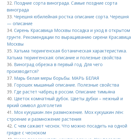
32.
Поздние сорта винограда. Самые поздние сорта
винограда
33.
Черешня юбилейная ростка описание сорта. Черешня
— описание
34.
Сирень Красавица Москвы посадка и уход в открытом
грунте. Рекомендации по выращиванию сирени Красавица
Москвы
35.
Хатьма тюрингенская ботаническая характеристика.
Хатьма тюрингенская: описание и полезные свойства
36.
Виноград обрезка в первый год. Для чего
производится?
37.
Марь белая меры борьбы. МАРЬ БЕЛАЯ
38.
Горошек мышиный описание. Полезные свойства
39.
Где растет чабрец в россии. Описание тимьяна
40.
Цветок комнатный дубок. Цветы дубки – нежный и
яркий символ долголетия
41.
Мох кукушкин лен размножение. Мох кукушкин лён:
строение и размножение растения
42.
С чем сажают чеснок. Что можно посадить на одной
грядке с чесноком