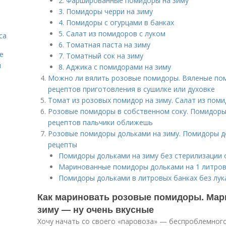
2. Фаршированные помидоры на зиму
3. Помидоры черри на зиму
4. Помидоры с огурцами в банках
5. Салат из помидоров с луком
са
6. Томатная паста на зиму
е
7. Томатный сок на зиму
й
8. Аджика с помидорами на зиму
Можно ли вялить розовые помидоры. Вяленые пом
рецептов приготовления в сушилке или духовке
Томат из розовых помидор на зиму. Салат из поми
Розовые помидоры в собственном соку. Помидоры 
рецептов пальчики оближешь
Розовые помидоры дольками на зиму. Помидоры до
рецепты
Помидоры дольками на зиму без стерилизации 
Маринованные помидоры дольками на 1 литров
Помидоры дольками в литровых банках без лук
Как мариновать розовые помидоры. Ма
зиму — ну очень вкусные
Хочу начать со своего «паровоза» — беспроблемного