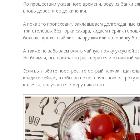
По прошествии указанного времени, воду из банки с
вновь довести ее до кипения.
А пока это происходит, закладываем долгожданные сп
три столовых без горки сахара, кидаем перчик горошк
больше, крохотный лист лаврушки или половинку бол
А также не забываем влить чайную ложку уксусной эс
Не боимся, все прекрасно растворится и отличный ма
Если вы любите поострее, то острый перчик тщатель
кладите сейчас, чтобы он не потерял свою остроту из-
колечка, получается в меру пикантно.