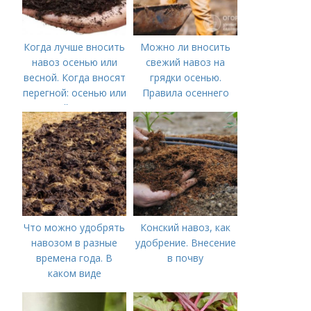
Когда лучше вносить
Можно ли вносить
навоз осенью или
свежий навоз на
весной. Когда вносят
грядки осенью.
перегной: осенью или
Правила осеннего
весной, правила
внесения навоза
внесения удобрений
Что можно удобрять
Конский навоз, как
навозом в разные
удобрение. Внесение
времена года. В
в почву
каком виде
применяется?