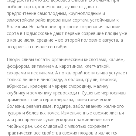
выборе сорта, конечно же, лучше отдавать
предпочтение самоплодным, крупноплодным и
зимостойким районированным сортам, устойчивым к
болезням. Не забываем про сроки созревания: ранние
сорта в Подмосковье дают первые созревшие плоды уже
в конце июля, средние – во второй половине августа, а
поздние – в начале сентября.
Плоды сливы богаты органическими кислотами, калием,
фосфором, витаминами, каротином, клетчаткой,
сахарами и пектинами. А по калорийности слива уступает
только вишне и винограду, а яблоки, груши, персики,
абрикосы , красную и черную смородину, малину,
клубнику и землянику превосходит. Сушеные черносливы
применяют при атеросклерозах, гипертонической
болезни, ревматизме, подагре, заболеваниях желчного
пузыря и болезнях почек. Измельченные свежие листья
или распаренные сухие ускоряют заживление язв и
гнойных ран. Сок сливовый с мякотью сохраняет
практически все свойства свежих плодов и является