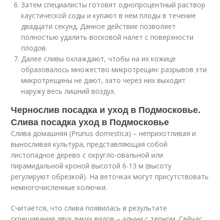
Затем специалисты готовят однопроцентный раствор
каустической соды и купают в нем плоды в течение
двадцати секунд. Данное действие позволяет
полностью удалить восковой налет с поверхности
плодов.
Далее сливы охлаждают, чтобы на их кожице
образовалось множество микротрещин: разрывов эти
микротрещины не дают, зато через них выходит
наружу весь лишний воздух.
Чернослив посадка и уход в Подмосковье.
Слива посадка уход в Подмосковье
Слива домашняя (Prunus domestica) – неприхотливая и
выносливая культура, представляющая собой
листопадное дерево с округло-овальной или
пирамидальной кроной высотой 6-13 м (высоту
регулируют обрезкой). На веточках могут присутствовать
немногочисленные колючки.
Считается, что слива появилась в результате
скрещивания двух диких видов – алычи с терном. Сейчас