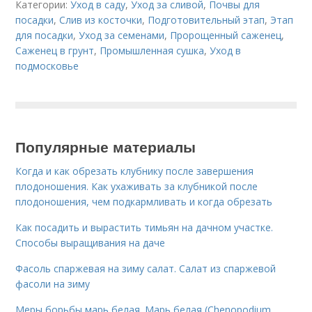
Категории:
Уход в саду
,
Уход за сливой
,
Почвы для
посадки
,
Слив из косточки
,
Подготовительный этап
,
Этап
для посадки
,
Уход за семенами
,
Пророщенный саженец
,
Саженец в грунт
,
Промышленная сушка
,
Уход в
подмосковье
Популярные материалы
Когда и как обрезать клубнику после завершения
плодоношения. Как ухаживать за клубникой после
плодоношения, чем подкармливать и когда обрезать
Как посадить и вырастить тимьян на дачном участке.
Способы выращивания на даче
Фасоль спаржевая на зиму салат. Салат из спаржевой
фасоли на зиму
Меры борьбы марь белая. Марь белая (Chenopodium