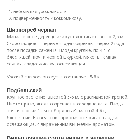
небольшая урожайность;
подверженность к коккомикозу.
Ширпотреб черная
Миниатюрное деревце или куст достигают всего 2,5 м.
Скороплодная – первые ягоды созревают через 2 года
после посадки саженца. Плоды круглые, по 4 г, с
блестящей, почти черной шкуркой. Мякоть темная,
сочная, сладко-кислая, освежающая.
Урожай с взрослого куста составляет 5-8 кг.
Подбельский
Крупное растение, высотой 5-6 м, с раскидистой кроной.
Цветет рано, ягода созревает в середине лета. Плоды
почти черные (темно-бордовые), массой 4-6 г,
блестящие. На вкус они гармоничные, кисло-сладкие,
освежающие, с выраженным вишневым ароматом.
Видео лучшие сорта вишни и черешни