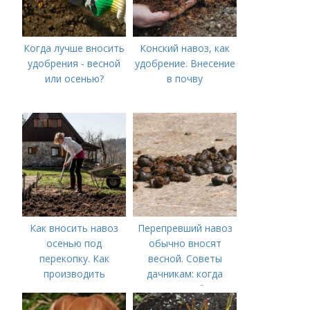
Когда лучше вносить
Конский навоз, как
удобрения - весной
удобрение. Внесение
или осенью?
в почву
Как вносить навоз
Перепревший навоз
осенью под
обычно вносят
перекопку. Как
весной. Советы
производить
дачникам: когда
перекопку огорода
вносить удобрение
— весной или осенью