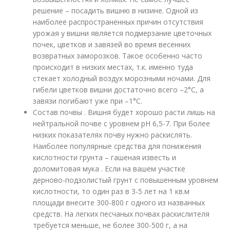
решение – посадить вишню в низине. Одной из
наиболее распространенных причин отсутствия
урожая у вишни является подмерзание цветочных
почек, цветков и завязей во время весенних
возвратных заморозков. Такое особенно часто
происходит в низких местах, т.к. именно туда
стекает холодный воздух морозными ночами. Для
гибели цветков вишни достаточно всего –2°С, а
завязи погибают уже при –1°С.
Состав почвы . Вишня будет хорошо расти лишь на
нейтральной почве с уровнем pH 6,5-7. При более
низких показателях почву нужно раскислять.
Наиболее популярные средства для понижения
кислотности грунта – гашеная известь и
доломитовая мука . Если на вашем участке
дерново-подзолистый грунт с повышенным уровнем
кислотности, то один раз в 3-5 лет на 1 кв.м
площади внесите 300-800 г одного из названных
средств. На легких песчаных почвах раскислителя
требуется меньше, не более 300-500 г, а на