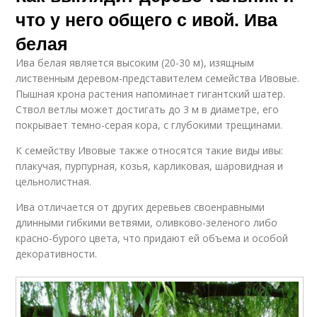
что у него общего с ивой. Ива
белая
Ива белая является высоким (20-30 м), изящным
лиственным деревом-представителем семейства Ивовые.
Пышная крона растения напоминает гигантский шатер.
Ствол ветлы может достигать до 3 м в диаметре, его
покрывает темно-серая кора, с глубокими трещинами.
К семейству Ивовые также относятся такие виды ивы:
плакучая, пурпурная, козья, карликовая, шаровидная и
цельнолистная.
Ива отличается от других деревьев своенравными
длинными гибкими ветвями, оливково-зеленого либо
красно-бурого цвета, что придают ей объема и особой
декоративности.