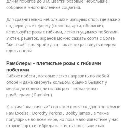
Длина побегов до 3 м. Цветки розовые, небольшие,
собраны в многочисленные соцветия.
Для сравнительно небольших и изящных опор, где важно
подчеркнуть их форму (колонны, арки, обелиски),
используйте розы с гибкими, легко гнущимися побегами.
У стен, решеток, экранов можно сажать сорта с более
"жесткой" фактурой куста – их легко растянуть веером
вдоль опоры.
Рамблеры - плетистые розы с гибкими
побегами
Гибкие побеги , которые легко направить по любой
опоре и даже свернуть кольцом, обычно бывают у
мелкоцветковых плетистых роз – их называют
рамблерами ( Rambler ).
К таким "пластичным" сортам относятся давно знакомые
нам Excelsa , Dorothy Perkins , Bobby James , а также
популярные во всем мире, но пока мало известные у нас
старые сорта и гибриды плетистых роз, такие как