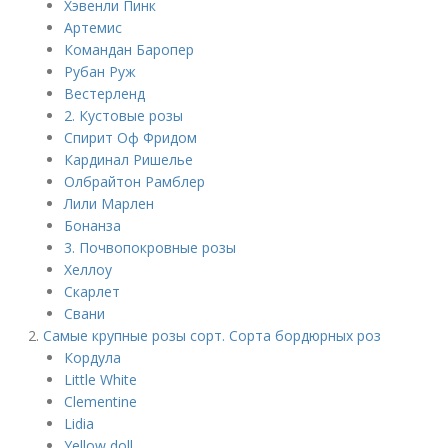
Хэвенли Пинк
Артемис
Командан Баропер
Рубан Руж
Вестерленд
2. Кустовые розы
Спирит Оф Фридом
Кардинал Ришелье
Олбрайтон Рамблер
Лили Марлен
Бонанза
3. Почвопокровные розы
Хеллоу
Скарлет
Свани
Самые крупные розы сорт. Сорта бордюрных роз
Кордула
Little White
Clementine
Lidia
Yellow doll