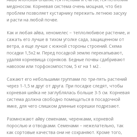
медоносом. Корневая система очень мощная, что без
проблем позволяет кустарнику пережить летнюю засуху
и расти на любой почве.
Как и любая айва, хеномелес − теплолюбивое растение, и
сажать его лучше в тихом уголке сада, защищенном от
ветра, а еще лучше с южной стороны строений. Схема
посадки 1,5х2 м. Перед посадкой землю перекапывают,
удаляя корневища сорняков. Бедные почвы сдабривают
навозом или торфокомпостом, 5 кг на 1 м2 .
Сажают его небольшими группами по три-пять растений
через 1-1,5 м друг от друга. При посадке следят, чтобы
корневая шейка не заглублялась больше 3-5 см. Корневая
система должна свободно помещаться в посадочной
ямке, для чего слишком длинные корешки подрезают.
Размножают айву семенами, черенками, корневой
порослью и отводками. Семенами − нежелательно, так
как сортовые качества они не сохраняют. Кроме того,