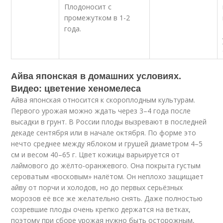
Плодоносит с
промежутком в 1-2
года.
Айва японская в домашних условиях.
Видео: цветение хеномелеса
Айва японская относится к скороплодным культурам.
Первого урожая можно ждать через 3–4 года после
высадки в грунт. В России плоды вызревают в последней
декаде сентября или в начале октября. По форме это
нечто среднее между яблоком и грушей диаметром 4–5
см и весом 40–65 г. Цвет кожицы варьируется от
лаймового до жёлто-оранжевого. Она покрыта густым
сероватым «восковым» налётом. Он неплохо защищает
айву от порчи и холодов, но до первых серьёзных
морозов её все же желательно снять. Даже полностью
созревшие плоды очень крепко держатся на ветках,
поэтому при сборе урожая нужно быть осторожным,