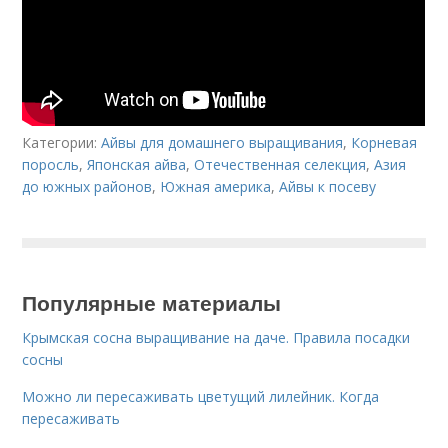
Категории:
Айвы для домашнего выращивания
,
Корневая
поросль
,
Японская айва
,
Отечественная селекция
,
Азия
до южных районов
,
Южная америка
,
Айвы к посеву
Популярные материалы
Крымская сосна выращивание на даче. Правила посадки
сосны
Можно ли пересаживать цветущий лилейник. Когда
пересаживать