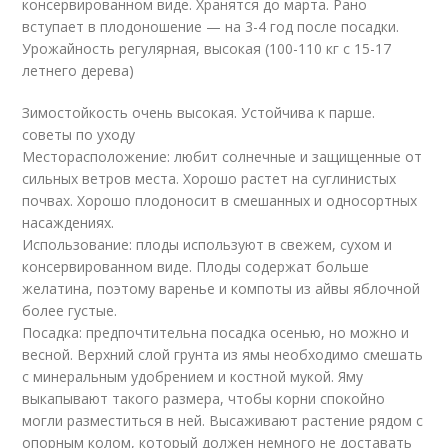
консервированном виде. Хранятся до марта. Рано
вступает в плодоношение — на 3-4 год после посадки.
Урожайность регулярная, высокая (100-110 кг с 15-17
летнего дерева)
Зимостойкость очень высокая. Устойчива к парше.
советы по уходу
Месторасположение: любит солнечные и защищенные от
сильных ветров места. Хорошо растет на суглинистых
почвах. Хорошо плодоносит в смешанных и односортных
насаждениях.
Использование: плоды используют в свежем, сухом и
консервированном виде. Плоды содержат больше
желатина, поэтому варенье и компоты из айвы яблочной
более густые.
Посадка: предпочтительна посадка осенью, но можно и
весной. Верхний слой грунта из ямы необходимо смешать
с минеральным удобрением и костной мукой. Яму
выкапывают такого размера, чтобы корни спокойно
могли разместиться в ней. Высаживают растение рядом с
опорным колом, который должен немного не доставать