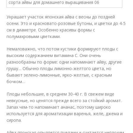
Украшает участок японская айва с весны до поздней
осени. Это и красновато-розовые бутоны, и цветки до 4-5
см в диаметре. Особенно красивы формы с
полумахровыми цветками.
Немаловажно, что потом кустики формируют плоды с
высоким содержанием витамина С. Они очень
разнообразны по форме: одни напоминают айву, другие
грушу… Обычно плоды лимонно-желтого цвета, но
бывают зелено-лимонные, ярко-желтые, с красным
бочком…
Плоды небольшие, в среднем 30-40 г. В свежем виде
невкусные, но ценятся прежде всего за стойкий аромат.
Запах чем-то напоминает ананас, поэтому широко
используется для ароматизации варенья, желе, джема и
сиропа.
Айва японская опыляется пчелами и считается неплохим