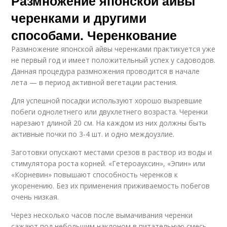
Размножение японской айвы
черенками и другими
способами. Черенкование
Размножение японской айвы черенками практикуется уже
не первый год и имеет положительный успех у садоводов.
Данная процедура размножения проводится в начале
лета — в период активной вегетации растения.
Для успешной посадки используют хорошо вызревшие
побеги однолетнего или двухлетнего возраста. Черенки
нарезают длиной 20 см. На каждом из них должны быть
активные почки по 3-4 шт. и одно междоузлие.
Заготовки опускают местами срезов в раствор из воды и
стимулятора роста корней. «Гетероауксин», «Эпин» или
«Корневин» повышают способность черенков к
укоренению. Без их применения приживаемость побегов
очень низкая.
Через несколько часов после вымачивания черенки
сажают под небольшим наклоном в питательную смесь