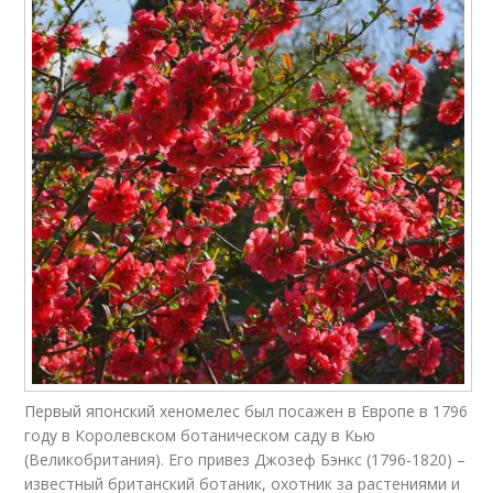
Первый японский хеномелес был посажен в Европе в 1796
году в Королевском ботаническом саду в Кью
(Великобритания). Его привез Джозеф Бэнкс (1796-1820) –
известный британский ботаник, охотник за растениями и