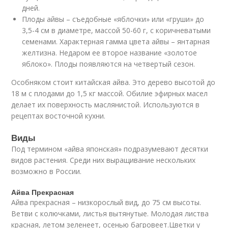
дней.
Плоды айвы – съедобные «яблочки» или «груши» до
3,5-4 см в диаметре, массой 50-60 г, с коричневатыми
семенами. Характерная гамма цвета айвы – янтарная
желтизна. Недаром ее второе название «золотое
яблоко». Плоды появляются на четвертый сезон.
Особняком стоит китайская айва. Это дерево высотой до
18 м с плодами до 1,5 кг массой. Обилие эфирных масел
делает их поверхность маслянистой. Используются в
рецептах восточной кухни.
Виды
Под термином «айва японская» подразумевают десятки
видов растения. Среди них выращивание нескольких
возможно в России.
Айва Прекрасная
Айва прекрасная – низкорослый вид, до 75 см высоты.
Ветви с колючками, листья вытянутые. Молодая листва
красная, летом зеленеет, осенью багровеет.Цветки у