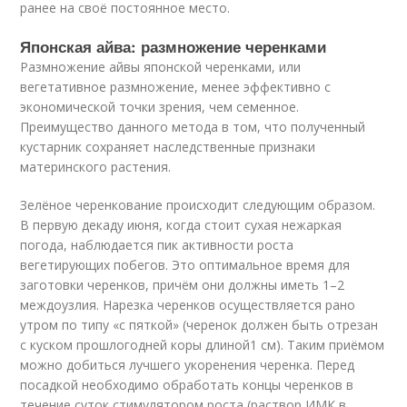
ранее на своё постоянное место.
Японская айва: размножение черенками
Размножение айвы японской черенками, или
вегетативное размножение, менее эффективно с
экономической точки зрения, чем семенное.
Преимущество данного метода в том, что полученный
кустарник сохраняет наследственные признаки
материнского растения.
Зелёное черенкование происходит следующим образом.
В первую декаду июня, когда стоит сухая нежаркая
погода, наблюдается пик активности роста
вегетирующих побегов. Это оптимальное время для
заготовки черенков, причём они должны иметь 1–2
междоузлия. Нарезка черенков осуществляется рано
утром по типу «с пяткой» (черенок должен быть отрезан
с куском прошлогодней коры длиной1 см). Таким приёмом
можно добиться лучшего укоренения черенка. Перед
посадкой необходимо обработать концы черенков в
течение суток стимулятором роста (раствор ИМК в