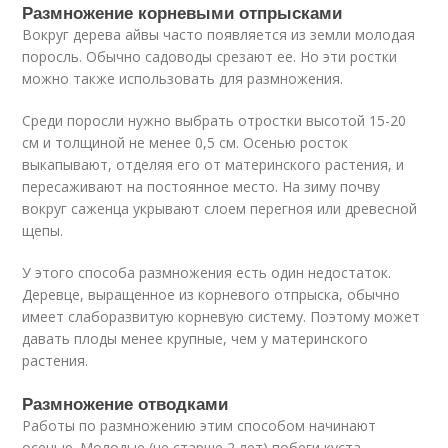
Размножение корневыми отпрысками
Вокруг дерева айвы часто появляется из земли молодая
поросль. Обычно садоводы срезают ее. Но эти ростки
можно также использовать для размножения.
Среди поросли нужно выбрать отростки высотой 15-20
см и толщиной не менее 0,5 см. Осенью росток
выкапывают, отделяя его от материнского растения, и
пересаживают на постоянное место. На зиму почву
вокруг саженца укрывают слоем перегноя или древесной
щепы.
У этого способа размножения есть один недостаток.
Деревце, выращенное из корневого отпрыска, обычно
имеет слаборазвитую корневую систему. Поэтому может
давать плоды менее крупные, чем у материнского
растения.
Размножение отводками
Работы по размножению этим способом начинают
осенью. Молодые (не старше 2 лет) побеги куста