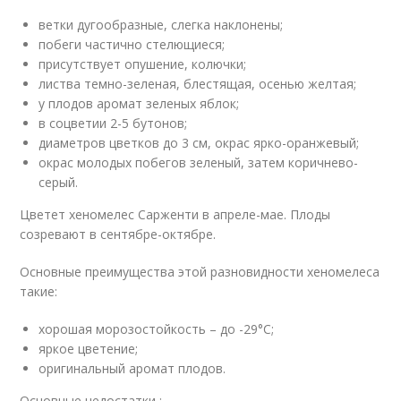
ветки дугообразные, слегка наклонены;
побеги частично стелющиеся;
присутствует опушение, колючки;
листва темно-зеленая, блестящая, осенью желтая;
у плодов аромат зеленых яблок;
в соцветии 2-5 бутонов;
диаметров цветков до 3 см, окрас ярко-оранжевый;
окрас молодых побегов зеленый, затем коричнево-
серый.
Цветет хеномелес Сарженти в апреле-мае. Плоды
созревают в сентябре-октябре.
Основные преимущества этой разновидности хеномелеса
такие:
хорошая морозостойкость – до -29°C;
яркое цветение;
оригинальный аромат плодов.
Основные недостатки :