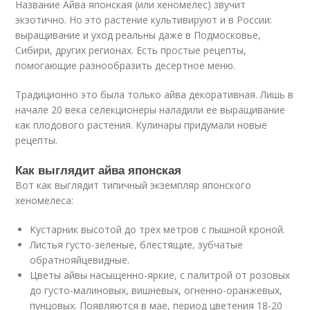
Название Айва японская (или хеномелес) звучит
экзотично. Но это растение культивируют и в России:
выращивание и уход реальны даже в Подмосковье,
Сибири, других регионах. Есть простые рецепты,
помогающие разнообразить десертное меню.
Традиционно это была только айва декоративная. Лишь в
начале 20 века селекционеры наладили ее выращивание
как плодового растения. Кулинары придумали новые
рецепты.
Как выглядит айва японская
Вот как выглядит типичный экземпляр японского
хеномелеса:
Кустарник высотой до трех метров с пышной кроной.
Листья густо-зеленые, блестящие, зубчатые
обратнояйцевидные.
Цветы айвы насыщенно-яркие, с палитрой от розовых
до густо-малиновых, вишневых, огненно-оранжевых,
пунцовых. Появляются в мае, период цветения 18-20