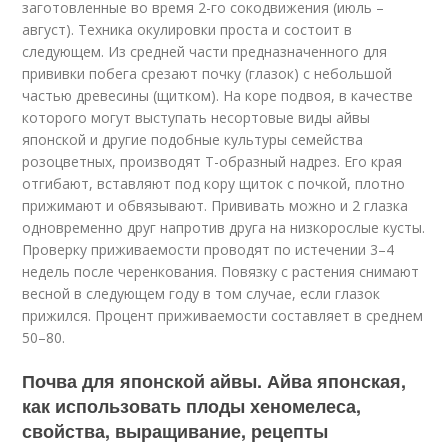
заготовленные во время 2-го сокодвижения (июль –
август). Техника окулировки проста и состоит в
следующем. Из средней части предназначенного для
прививки побега срезают почку (глазок) с небольшой
частью древесины (щитком). На коре подвоя, в качестве
которого могут выступать несортовые виды айвы
японской и другие подобные культуры семейства
розоцветных, производят Т-образный надрез. Его края
отгибают, вставляют под кору щиток с почкой, плотно
прижимают и обвязывают. Прививать можно и 2 глазка
одновременно друг напротив друга на низкорослые кусты.
Проверку приживаемости проводят по истечении 3–4
недель после черенкования. Повязку с растения снимают
весной в следующем году в том случае, если глазок
прижился. Процент приживаемости составляет в среднем
50–80.
Почва для японской айвы. Айва японская,
как использовать плоды хеномелеса,
свойства, выращивание, рецепты