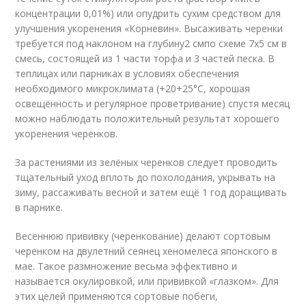
концентрации 0,01%) или опудрить сухим средством для
улучшения укоренения «Корневин». Высаживать черенки
требуется под наклоном на глубину2 смпо схеме 7х5 см в
смесь, состоящей из 1 части торфа и 3 частей песка. В
теплицах или парниках в условиях обеспечения
необходимого микроклимата (+20+25°C, хорошая
освещённость и регулярное проветривание) спустя месяц
можно наблюдать положительный результат хорошего
укоренения черенков.
За растениями из зелёных черенков следует проводить
тщательный уход вплоть до похолодания, укрывать на
зиму, рассаживать весной и затем ещё 1 год доращивать
в парнике.
Весеннюю прививку (черенкование) делают сортовым
черенком на двулетний сеянец хеномелеса японского в
мае. Такое размножение весьма эффективно и
называется окулировкой, или прививкой «глазком». Для
этих целей применяются сортовые побеги,