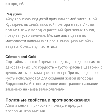
изгородей.
Ред Джой
Айву японскую Ред джой признали самой элегантной.
Кустарник пышный, высотой полтора метра. Листья
волнистые – у молодых растений бронзовых тонов,
позднее густо-зеленые. Мелкие алые цветы по
махровости напоминают розы. Выращивание айвы
ведется больше для эстетики.
Crimson and Gold
Сорт айвы японской кримсон энд голд – один из самых
декоративных. Его гордость – густо-красные цветочки с
крупными тычинками цвета солнца. При выращивании
кусты используются для создания живой изгороди,
бордюров.На бытовом уровне иностранное название
заменено на «айва великолепная».
Полезные свойства и противопоказания
Айва японская приносит и пользу, и вред для
здоровья.Ограничения: