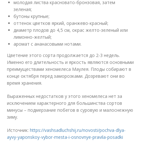
молодая листва красновато-бронзовая, затем
зеленая;
бутоны крупные;
оттенок цветков яркий, оранжево-красный;
диаметр плодов до 4,5 см, окрас желто-зеленый или
лимонно-желтый;
аромат с ананасовыми нотами.
Цветение этого сорта продолжается до 2-3 недель.
Именно его длительность и яркость являются основными
преимуществами хеномелеса Маулея. Плоды собирают в
конце октября перед заморозками. Дозревают они во
время хранения.
Выраженных недостатков у этого хеномелеса нет за
исключением характерного для большинства сортов
минусы – подмерзание побегов в суровую и малоснежную
зиму.
Источник:
https://vashsadluchshij.ru/novosti/pochva-dlya-
ayvy-yaponskoy-vybor-mesta-i-osnovnye-pravila-posadki