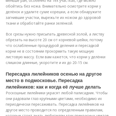
меньше ран, особенно на тех участках, где можно
обойтись без ножа. Внимательно осмотрите корни у
делёнок и удалите сухие корешки, а если обнаружите
загнившие участки, вырежьте их ножом до здоровой
ткани и обработайте ранки зелёнкой.
Все срезы нужно присыпать древесной золой, а листву
обрезать на высоте 20 см от корневой шейки, потому
что ослабленные процедурой деления и пересадкой
корни не в состоянии прокормить такую мощную
листовую массу. Если вам кажется, что корни у делёнки
слишком длинные, укоротите и их до 20-15 см.
Пересадка лилейников осенью на другое
место в подмосковье. Пересадка
лилейников: как и когда её лучше делать
Роскошные лилейники украсят любой палисадник. Чтобы
они радовали глаз крупными цветами, необходимо их
периодически пересаживать. Пересадка лилейников на
другое место проводится по определенным правилам,
которые стоит знать любителям этих прекрасных цветов.