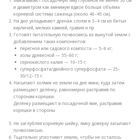
Выкапывают посадочную яму глубиной не менее 30 см
и диаметром как минимум вдвое больше объёма
корневой системы саженца (около 40–45 см).
На дно укладывают дренаж слоем в 3–4 см из битых
кирпичей, мелких камней, гравия и пр.
Готовят питательную почвосмесь из вынутой земли с
добавлением таких компонентов:
перегноя или садового компоста — 5–6 кг;
золы древесной — 55–60 г;
сернокислого калия — 10–15 г;
суперфосфата/двойного суперфосфата — 25–
30/12–15 г.
Насыпают холмик из земли на дне ямки, куда затем
размещают делёнку, равномерно расправив по
сторонам корешки.
Делёнку размещают в посадочной яме, расправив
корешки в стороны
Не заглубляя корневую шейку, ямку доверху засыпают
почвосмесью.
Тщательно уплотняют землю, чтобы не осталось