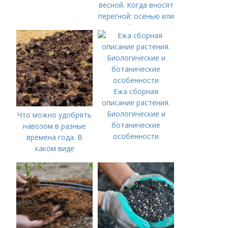
весной. Когда вносят
перегной: осенью или
весной, правила
внесения удобрений
Ежа сборная
описание растения.
Биологические и
Что можно удобрять
ботанические
навозом в разные
особенности
времена года. В
каком виде
применяется?