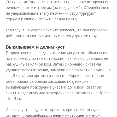
Сырые и тяжёлые глинистые почвы разрыхляют крупным
речным песком и торфом (по ведру на м
2
). Обеднённые и
не удерживающие влагу песчаники структурируют
торфом и глиной (по 1–1,5 ведра на м
2
).
Если грунт на участке сильно закислен, то при перекопке
добавляют известь-пушонку или муку доломитовую.
Выкапываем и делим куст
Подлежащее пересадке растение аккуратно обкапывают
по периметру, затем осторожно извлекают, стараясь не
разрушить земляной ком. Затем с корневой системы
удаляют остатки земли, замочив её в ёмкости с водой (на
1–1,5 часа) или промыв из шланга. Корни внимательно
осматривают, обрезая засохшие, подгнившие и
вызывающие подозрение участки до живой (светлой)
ткани. Надземную часть укорачивают, оставляя не более
10–15 см.
Делить куст следует осторожно, при этом пользуясь
острым продезинфицированным инструментом (нож,