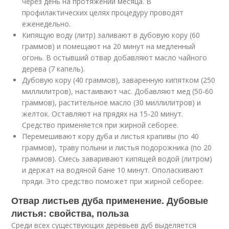
через день на протяжении месяца. В
профилактических целях процедуру проводят
еженедельно.
Кипящую воду (литр) заливают в дубовую кору (60
граммов) и помещают на 20 минут на медленный
огонь. В остывший отвар добавляют масло чайного
дерева (7 капель).
Дубовую кору (40 граммов), заваренную кипятком (250
миллилитров), настаивают час. Добавляют мед (50-60
граммов), растительное масло (30 миллилитров) и
желток. Оставляют на прядях на 15-20 минут.
Средство применяется при жирной себорее.
Перемешивают кору дуба и листья крапивы (по 40
граммов), траву полыни и листья подорожника (по 20
граммов). Смесь заваривают кипящей водой (литром)
и держат на водяной бане 10 минут. Ополаскивают
пряди. Это средство поможет при жирной себорее.
Отвар листьев дуба применение. Дубовые
листья: свойства, польза
Среди всех существующих деревьев дуб выделяется