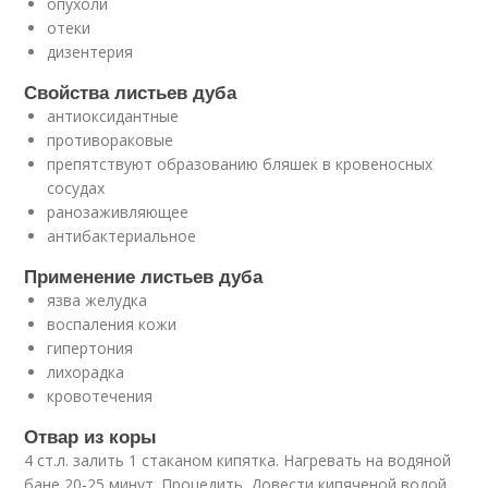
опухоли
отеки
дизентерия
Свойства листьев дуба
антиоксидантные
противораковые
препятствуют образованию бляшек в кровеносных
сосудах
ранозаживляющее
антибактериальное
Применение листьев дуба
язва желудка
воспаления кожи
гипертония
лихорадка
кровотечения
Отвар из коры
4 ст.л. залить 1 стаканом кипятка. Нагревать на водяной
бане 20-25 минут. Процедить. Довести кипяченой водой