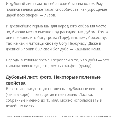
И дубовый лист сам по себе тоже был символом. Ему
приписывалась даже такая способность, как укрощение
царей всех зверей — львов.
И древнейшие германцы для народного собрания часто
подбирали место именно под раскидистым дубом. Там же
они поклонялись богу грома (Тору), высшему божеству,
так же как и литовцы своему богу Перкунасу. Даже в
древней Японии был свой бог дуба — Кашиано ками.
Народы античных времен веровали в то, что дубы — это
жилища живых существ, лесных эльфов (дриад).
Дубовый лист: фото. Некоторые полезные
свойства
В листьях присутствуют полезные дубильные вещества
(как и в коре) — кверцетин и пентозаны. Листья,
собранные именно до 15 мая, можно использовать в
лечебных целях.
Что для этого нужно сделать? Молодые свежие веточки с