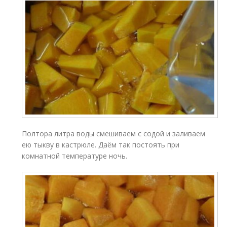
Полтора литра воды смешиваем с содой и заливаем
ею тыкву в кастрюле. Даём так постоять при
комнатной температуре ночь.