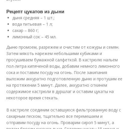
Рецепт цукатов из дыни
дыня средняя – 1 шт.;
вода питьевая – 1 л;
сахар – 860 г;
лимонный сок – 45 мл.
Дыню промоем, разрежем и очистим от кожуры и семян.
Затем мякоть нарежем небольшими кубиками и
просушиваем бумажной салфеткой. В кастрюлю нальем
пол-литра кипяченой воды, добавим немного лимонного
сока и поставим посуду на огонь. После закипания
выложим аккуратно подготовленную дыню и протушим ее
на протяжении 5 минут. Далее, аккуратно откинем
содержимое кастрюли в дуршлаг и оставим цукаты на
некоторое время стекать.
В кастрюле соединим оставшуюся фильтрованную воду с
сахарным песком, тщательно все перемешаем и
отправим посуду на огонь. Проварим сироп 5 минут, а
потом бросим кусочки дыни. Готовим цукаты 15 минут и