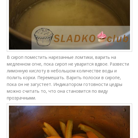
В сироп поместить нарезанные ломтики, варить на
медленном огне, пока сироп не уварится вдвое. Развести
лимонную кислоту в небольшом количестве воды и
полить корки. Перемешать. Варить полоски в сиропе,
пока он не загустеет. Индикатором готовности цедры
можно считать то, что она становится по виду
прозрачными.