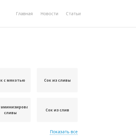
Главная
Новости
Статьи
к с мякотью
Сок из сливы
таминизированные
Сок из слив
сливы
Показать все