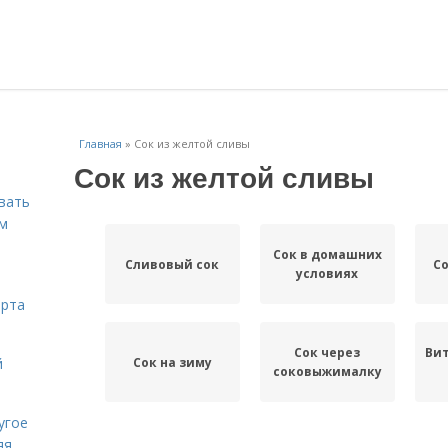
Главная
»
Сок из желтой сливы
Сок из желтой сливы
вать
ем
Сок в домашних
Сливовый сок
Со
условиях
орта
Сок через
Ви
Сок на зиму
й
соковыжималку
угое
яя