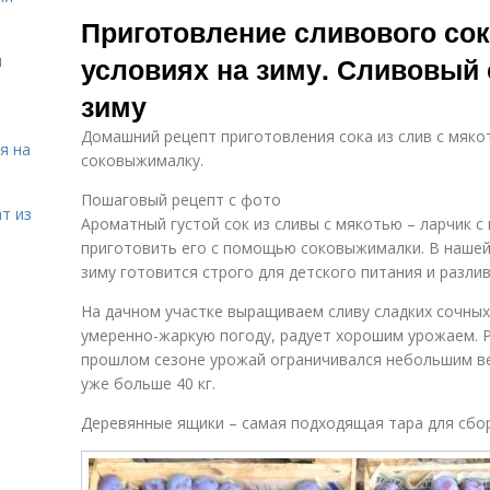
Яблочно-
И
Сливы на зиму
Приготовление сливового со
сливовый сок
условиях на зиму. Сливовый 
я
зиму
Сливы в
Напитки со
Ко
собственном
сливовым соком
Домашний рецепт приготовления сока из слив с мякот
соку
я на
соковыжималку.
Пошаговый рецепт с фото
т из
Ароматный густой сок из сливы с мякотью – ларчик с
приготовить его с помощью соковыжималки. В нашей
зиму готовится строго для детского питания и разли
На дачном участке выращиваем сливу сладких сочных
умеренно-жаркую погоду, радует хорошим урожаем. Р
прошлом сезоне урожай ограничивался небольшим ве
уже больше 40 кг.
Деревянные ящики – самая подходящая тара для сбо