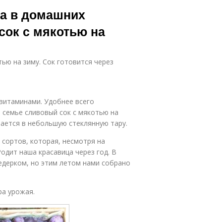
нгредиенты
Яблочный сок
ка в домашних
для сок
сок с мякотью на
мпот из слив
ью на зиму. Сок готовится через
 витаминами. Удобнее всего
 семье сливовый сок с мякотью на
вается в небольшую стеклянную тару.
 сортов, которая, несмотря на
одит наша красавица через год. В
дерком, но этим летом нами собрано
ра урожая.